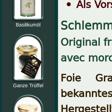
Als Vo
Schlemme
Basilikumöl
Original f
avec morc
Foie Gr
Ganze Trüffel
bekannte
Hergeste