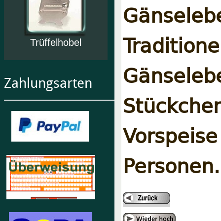
Gänseleb
Traditi
Trüffelhobel
Gänseleb
Zahlungsarten
Stückchen
Vorspeise
Personen.