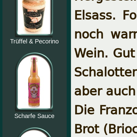
Elsass. F
noch war
Trüffel & Pecorino
Wein. Gut
Schalotten
aber auch 
Die Franz
Scharfe Sauce
Brot (Brio