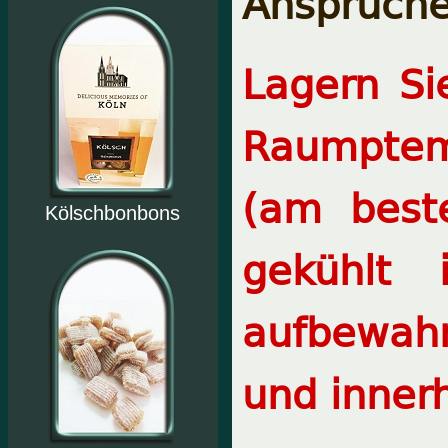
Ansprüche
Lagern Si
Raumptem
(am best
Kölschbonbons
gekühlt
aufbewah
und inner