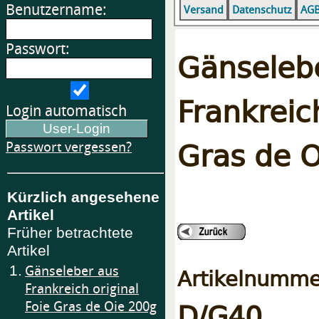
Benutzername:
Versand
Datenschutz
AG
Passwort:
Gänse
Frankreic
Login automatisch
Gras de 
Passwort vergessen?
Kürzlich angesehene
Artikel
Früher betrachtete
Artikel
1.
Gänseleber aus
Artikelnumme
Frankreich original
D/G40
Foie Gras de Oie 200g