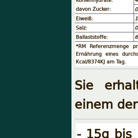
davon Zucker:
0
Eiweiß:
1
Salz:
0
Ballaststoffe:
6
*RM Referenzmenge pr
Ernährung eines durch
Kcal/8374KJ am Tag.
Sie erha
einem der
- 15g bis