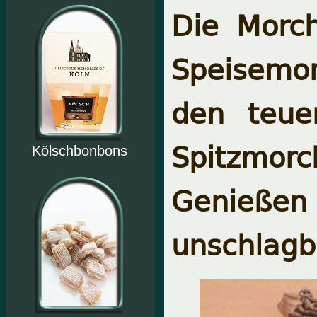
Die Morch
Speisemo
den teue
Spitzmorc
Kölschbonbons
Genießen
unschlagb