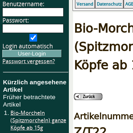
Benutzername:
Versand
Datenschutz
AG
Passwort:
Bio-Morc
(Spitzmo
Login automatisch
Köpfe ab
Passwort vergessen?
Kürzlich angesehene
Artikel
Früher betrachtete
Artikel
1.
Bio-Morcheln
Artikelnumme
(Spitzmorcheln) ganze
Z/T22
Köpfe ab 15g