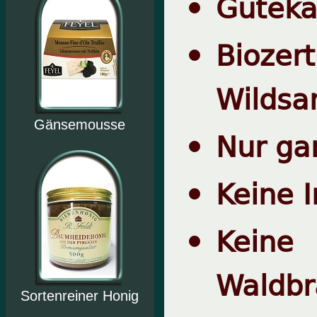
Güteka
Bioze
Wilds
Gänsemousse
Nur ga
Keine 
Kein
Waldbr
Sortenreiner Honig