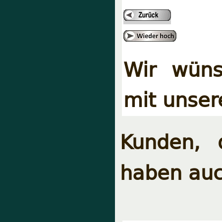
Wir wüns
mit unser
Kunden, 
haben auc