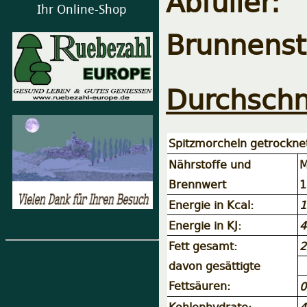
Abfüller:
Ihr Online-Shop
Brunnenst
Durchschn
Spitzmorcheln getrockne
Nährstoffe und
M
Brennwert
1
Energie in Kcal:
1
Energie in KJ:
4
Fett gesamt:
2
davon gesättigte
Fettsäuren:
0
Kohlenhydrate:
4