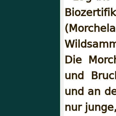
Biozer
(Morc
Wildsamm
Die Morc
und Bruch
und an de
nur junge