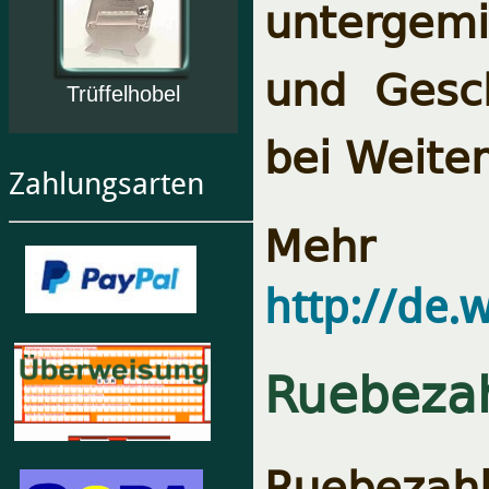
untergem
und Gesc
Trüffelhobel
bei Weite
Zahlungsarten
Mehr I
http://de.
Ruebeza
Ruebezahl