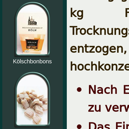
kg Fr
Trocknu
entzoge
hochkonzen
Kölschbonbons
Nach E
zu ver
Das Ei