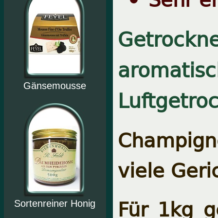
Getrockne
aromatisc
Gänsemousse
Luftgetro
Champign
viele Geri
Für 1kg g
Sortenreiner Honig