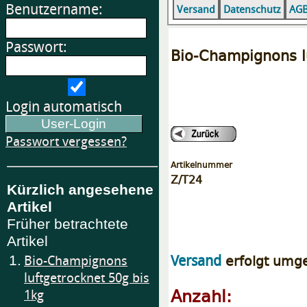
Benutzername:
Versand
Datenschutz
AG
Passwort:
Bio-Champignons l
Login automatisch
Passwort vergessen?
Artikelnummer
Z/T24
Kürzlich angesehene
Artikel
Früher betrachtete
Artikel
erfolgt umg
Versand
1.
Bio-Champignons
luftgetrocknet 50g bis
Anzahl:
1kg