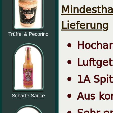
Mindest
Lieferung
Trüffel & Pecorino
Hochar
Luftge
1A Spit
Aus kon
Scharfe Sauce
Sehr e