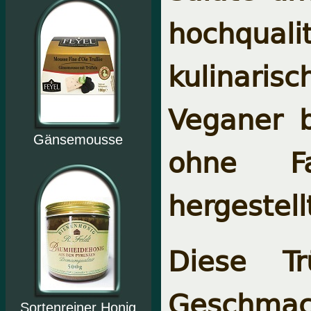
hochqua
kulinaris
Veganer b
Gänsemousse
ohne Fa
hergestell
Diese Tr
Geschmac
Sortenreiner Honig