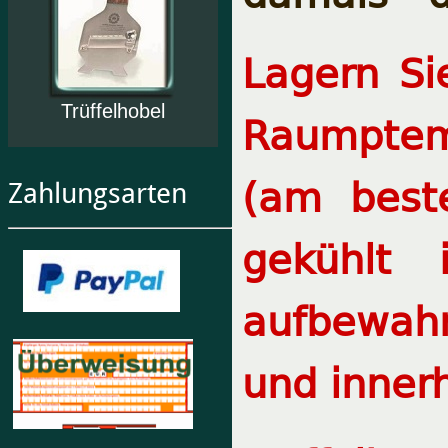
Lagern Si
Trüffelhobel
Raumptem
(am best
Zahlungsarten
gekühlt
aufbewah
und inner