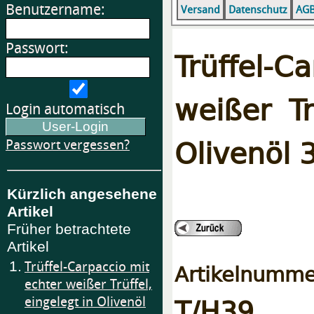
Benutzername:
Versand
Datenschutz
AG
Passwort:
Trüffel-C
weißer Tr
Login automatisch
Olivenöl 
Passwort vergessen?
Kürzlich angesehene
Artikel
Früher betrachtete
Artikel
1.
Trüffel-Carpaccio mit
Artikelnumme
echter weißer Trüffel,
T/H39
eingelegt in Olivenöl