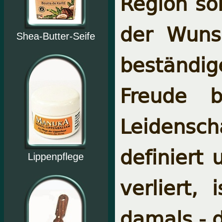
Region sol
der Wunsc
Shea-Butter-Seife
beständi
Freude b
Leide
definiert
Lippenpflege
verliert,
damals - 