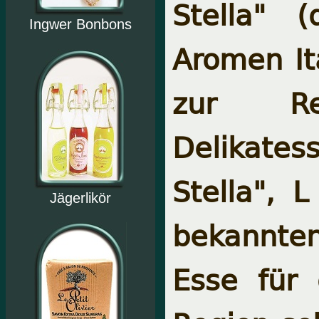
Stella" 
Ingwer Bonbons
Aromen It
zur Rez
Delikates
Stella",
L
Jägerlikör
bekannten
Esse für 