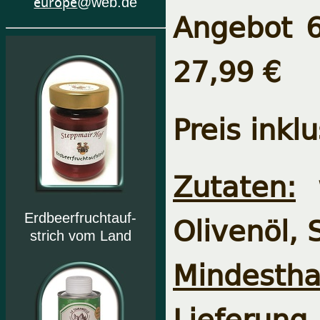
europe
@web.de
Angebot 6
27,99 €
Preis inkl
Zutaten:
w
Olivenöl, 
Erdbeerfruchtauf-
strich vom Land
Mindesthal
Lieferung