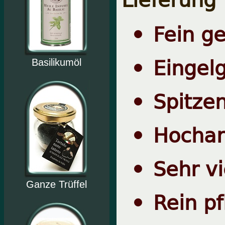
Fein g
Eingelg
Basilikumöl
Spitzen
Hochar
Sehr vi
Ganze Trüffel
Rein pf