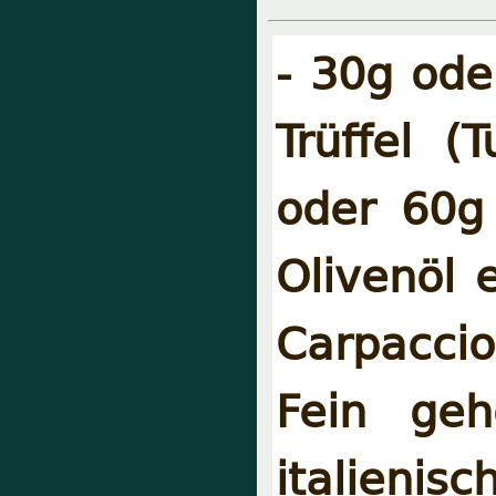
- 30g ode
Trüffel (
oder 60g 
Olivenöl e
Carpaccio
Fein geh
italienis