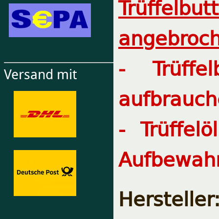
Trüffelbut
angebroch
- Trüffe
Versand mit
aufbrauch
- Trüffel
Aufbewahr
Herstelle