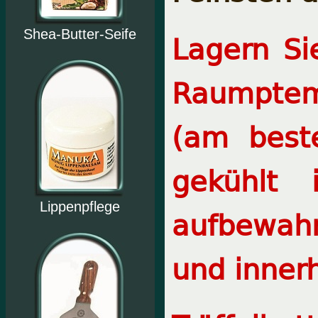
Lagern Si
Shea-Butter-Seife
Raumptem
(am best
gekühlt
Lippenpflege
aufbewah
und inner