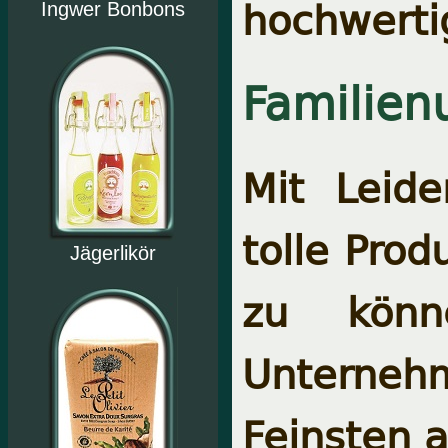
hochwertig
Ingwer Bonbons
Familien
Mit Leide
tolle Pro
Jägerlikör
zu könn
Unterneh
Feinsten a