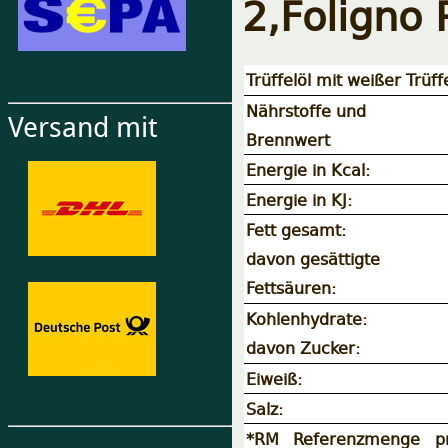
2,Foligno 
Trüffelöl mit weißer Trüff
Nährstoffe und
Versand mit
Brennwert
Energie in Kcal:
Energie in KJ:
Fett gesamt:
davon gesättigte
Fettsäuren:
Kohlenhydrate:
davon Zucker:
Eiweiß:
Salz:
*RM Referenzmenge pr