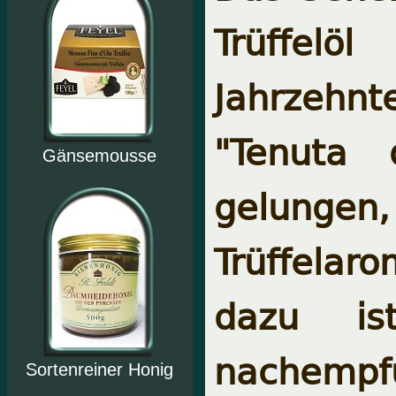
Trüffelö
Jahrzehnt
"Tenuta 
Gänsemousse
gelungen,
Trüffela
dazu ist
nachemp
Sortenreiner Honig