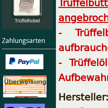
Trüffelbut
angebroch
Trüffelhobel
- Trüffe
Zahlungsarten
aufbrauch
- Trüffel
Aufbewahr
Herstelle