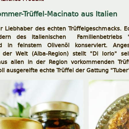
mmer-Trüffel-Macinato aus Italien
ür Liebhaber des echten Trüffelgeschmacks. E
iedern des italienischen Familienbetriebs 
nd in feinstem Olivenöl konserviert. Ange
n der Welt (Alba-Region) stellt "Di Iorio" se
aus allen in der Region vorkommenden Trüff
ll ausgereifte echte Trüffel der Gattung "Tuber