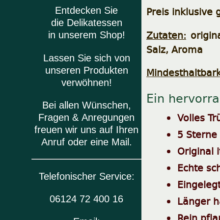
Preis inklusive
Entdecken Sie
die Delikatessen
Zutaten:
origina
in unserem Shop!
Salz, Aroma
Lassen Sie sich von
unseren Produkten
Mindesthaltbark
verwöhnen!
Ein hervorr
Bei allen Wünschen,
Volles T
Fragen & Anregungen
freuen wir uns auf Ihren
5 Sterne
Anruf oder eine Mail.
Original 
Echte sc
Telefonischer Service:
Eingeleg
06124 72 400 16
Länger h
Rein pfl