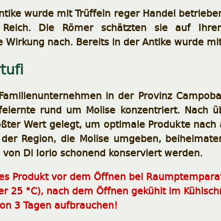
Antike wurde mit Trüffeln reger Handel betrie
Reich. Die Römer schätzten sie auf Ihren
 Wirkung nach. Bereits in der Antike wurde mit
tufi
n Familienunternehmen in der Provinz Campoba
felernte rund um Molise konzentriert. Nach ü
ößter Wert gelegt, um optimale Produkte nach a
 der Region, die Molise umgeben, beiheimaten
von Di Iorio
scho
nend
konserviert werden.
ses Produkt vor dem Öffnen bei Raumptempara
er 25 °C),
nach dem Öffnen gekühlt im Kühlschr
von 3 Tagen aufbrauchen!