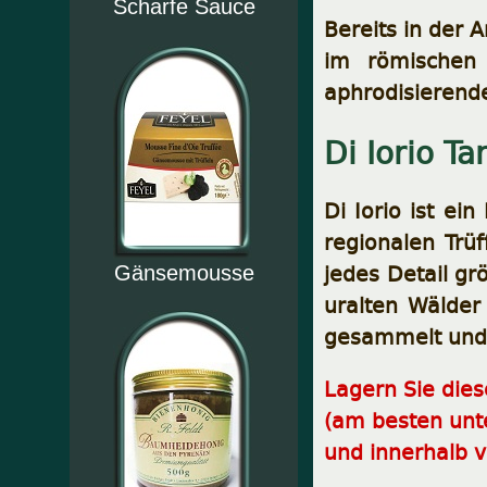
Scharfe Sauce
Bereits in der 
im römischen 
aphrodisierende
Di Iorio Tar
Di Iorio ist ei
regionalen Trüf
jedes Detail gr
Gänsemousse
uralten Wälder
gesammelt und 
Lagern Sie die
(am besten unt
und innerhalb 