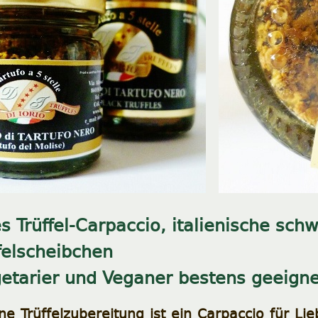
 Trüffel-Carpaccio, italienische sch
elscheibchen
getarier und Veganer bestens geeigne
rne Trüffelzubereitung ist ein Carpaccio für L