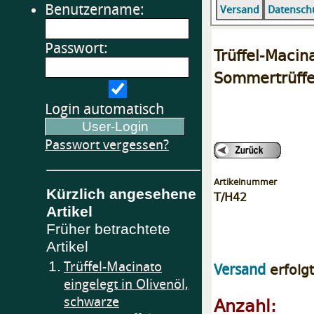
Benutzername:
Versand
Datensch
Passwort:
Trüffel-Mac
Sommertrüffel
Login automatisch
Passwort vergessen?
Artikelnummer
Kürzlich angesehene
T/H42
Artikel
Früher betrachtete
Artikel
1.
Trüffel-Macinato
erfolg
Versand
eingelegt in Olivenöl,
Anzahl:
schwarze