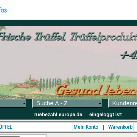
fos
Suche A - Z
Kundenr
ruebezahl-europe.de --- eingeloggt ist:
|
ÜFFEL
Mein Konto
Warenkorb