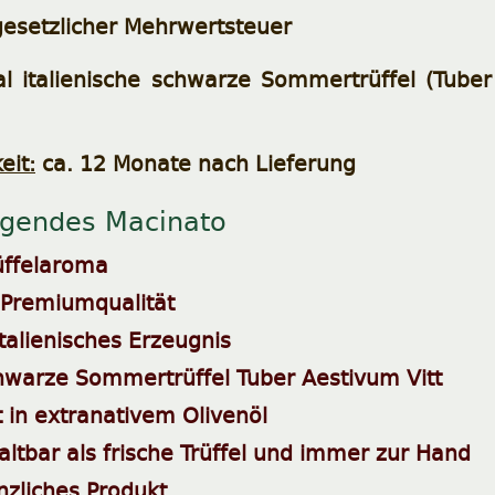
 gesetzlicher Mehrwertsteuer
l italienische schwarze Sommertrüffel (Tuber 
eit:
ca. 12 Monate nach Lieferung
agendes Macinato
rüffelaroma
 Premiumqualität
italienisches Erzeugnis
hwarze Sommertrüffel Tuber Aestivum Vitt
t in extranativem Olivenöl
altbar als frische Trüffel und immer zur Hand
anzliches Produkt