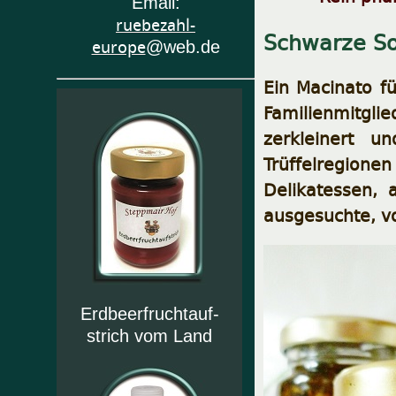
Email:
ruebezahl-
Schwarze So
europe
@web.de
Ein Macinato f
Familienmitgl
zerkleinert u
Trüffelregione
Delikatessen, 
ausgesuchte, vo
Erdbeerfruchtauf-
strich vom Land