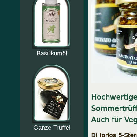
Basilikumöl
Hochwertiges
Sommertrüff
Auch für Ve
Ganze Trüffel
Di Iorios 5-Ste