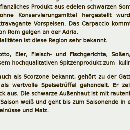
 pflanzliches Produkt aus edelen schwarzen S
ohne Konservierungsmittel hergestellt wurd
xtravagante Vorspeisen. Das Carpaccio kommt 
on Rom gelgen an der Adria.
ialitäten ist diese Region sehr bekannt.
sotto, Eier, Fleisch- und Fischgerichte, Soß
sem hochqualitativen Spitzenprodukt zum kuli
 auch als Scorzone bekannt, gehört zu der Gatt
als wertvolle Speisetrüffel gehandelt. Er 
k aus. Die schwarze Außenhaut ist mit rauten
Saison weiß und geht bis zum Saisonende in e
elnüsse und Malz.