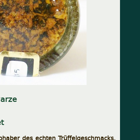
warze
t
iebhaber des echten Trüffelgeschmacks.