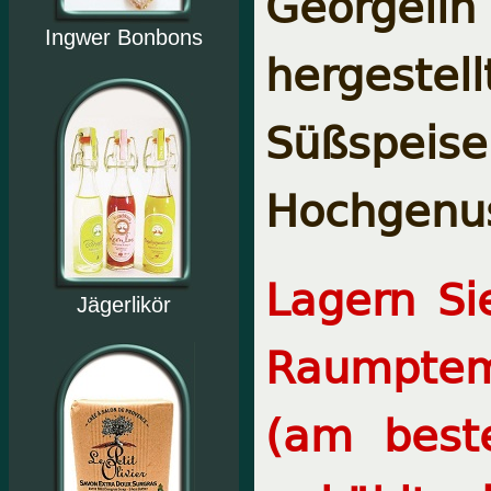
Georgelin
Ingwer Bonbons
hergestel
Süßspei
Hochgenu
Lagern Si
Jägerlikör
Raumptem
(am best