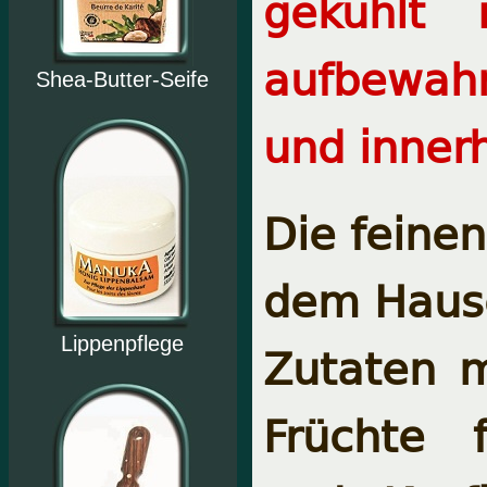
gekühlt
aufbewah
Shea-Butter-Seife
und inner
Die feine
dem Hause
Lippenpflege
Zutaten m
Früchte f