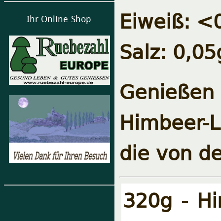
Eiweiß: <
Ihr Online-Shop
Salz: 0,05
Genießen
Himbeer-
die von d
320g - H