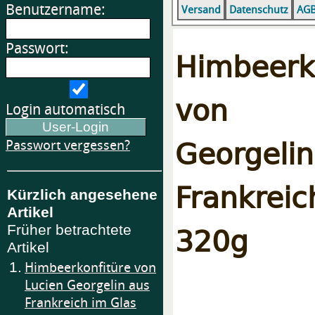
Benutzername:
Versand
Datenschutz
AG
Passwort:
Himbeerk
von 
Login automatisch
George
Passwort vergessen?
Frankrei
Kürzlich angesehene
Artikel
320g
Früher betrachtete
Artikel
1.
Himbeerkonfitüre von
Lucien Georgelin aus
Frankreich im Glas