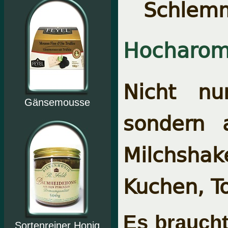
Schlemm
Hocharoma
Nicht nu
Gänsemousse
sondern 
Milchshake
Kuchen, T
Es braucht
Sortenreiner Honig