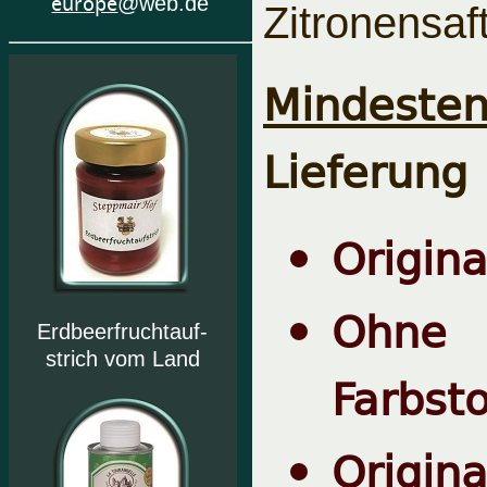
europe
@web.de
Zitronensaf
Mindesten
Lieferung
Origina
Ohne 
Erdbeerfruchtauf-
strich vom Land
Farbsto
Origi