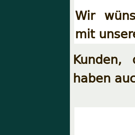
Wir wüns
mit unser
Kunden, 
haben auc