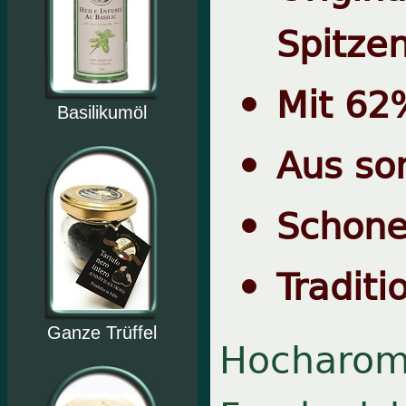
Spitzen
Mit 62
Basilikumöl
Aus son
Schone
Traditi
Ganze Trüffel
Hocharoma