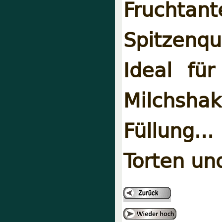
Fruchta
Spitzenq
Ideal fü
Milchsh
Füllung.
Torten un