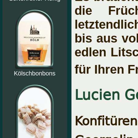
die Früc
letztendli
bis aus vo
edlen Lits
für Ihren 
Kölschbonbons
Lucien G
Konfitü