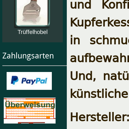
und Konfi
Kupferkes
Trüffelhobel
in schmu
aufbewahr
Zahlungsarten
Und, natü
künstliche
Herstelle