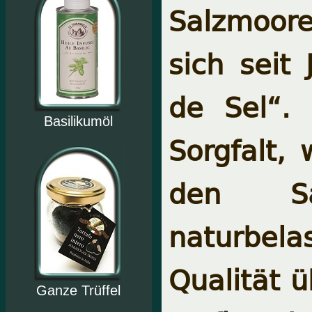
Salzmoor
sich seit
de Sel“.
Basilikumöl
Sorgfalt, 
den Sal
naturbel
Qualität 
Ganze Trüffel