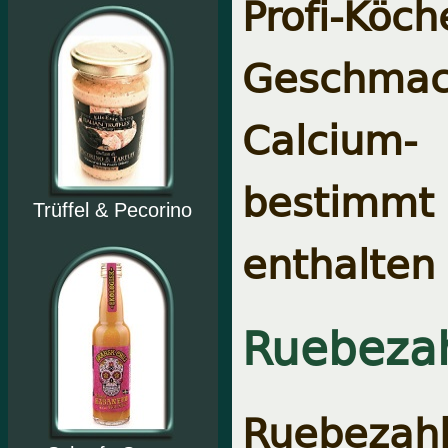
Profi-K
Geschma
Calcium
bestimmt
Trüffel & Pecorino
enthalten 
Ruebeza
Ruebezahl