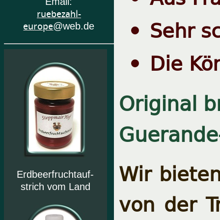
Email:
ruebezahl-
Sehr sc
europe
@web.de
Die Kön
Original b
Guerande
Wir biete
Erdbeerfruchtauf-
strich vom Land
von der T