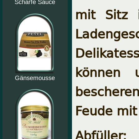
Scharfe Sauce
mit Sitz
Ladenges
Delikate
können 
Gänsemousse
beschere
Feude mit
Abfüller: