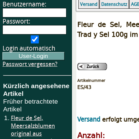
Benutzername:
Versand
Datenschutz
AG
Passwort:
Fleur de Sel, Mee
Trad y Sel 100g im
Login automatisch
Passwort vergessen?
Artikelnummer
Kürzlich angesehene
ES/43
Artikel
Früher betrachtete
Artikel
1.
Fleur de Sel,
erfolgt umg
Versand
Meersalzblumen
Anzahl:
original aus