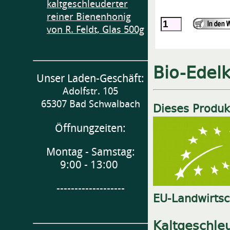
kaltgeschleuderter
reiner Bienenhonig
von R. Feldt, Glas 500g
Bio-Edelk
Unser Laden-Geschäft:
Adolfstr. 105
65307 Bad Schwalbach
Dieses Produkt
Öffnungzeiten:
Montag - Samstag:
9:00 - 13:00
-------------------
EU-Landwirtsc
Kaltgeschleu