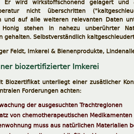
. Er wird wirkstoffschonend gelagert und a
peratur nicht überschritten ("kaltgeschle
ch und auf alle weiteren relevanten Daten un
n Honig stehen in nahezu unberührter Na
 gehalten. Selbstverständlich kaltgeschleuder
iger Feldt, Imkerei & Bienenprodukte, Lindenal
ner biozertifizierter Imkerei
 Biozertifikat unterliegt einer zusätlicher Kont
entralen Forderungen achten:
wachung der ausgesuchten Trachtregionen
satz von chemotherapeutischen Medikamenten
enwohnung muss aus natürlichen Materialien 