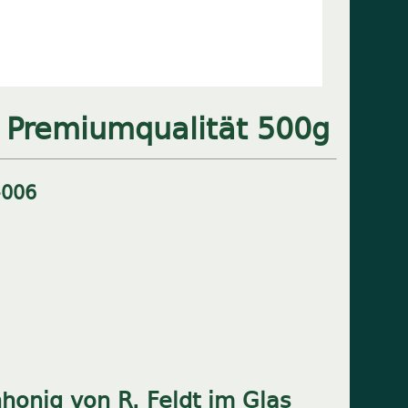
n Premiumqualität 500g
-
006
nhonig von R. Feldt im Glas