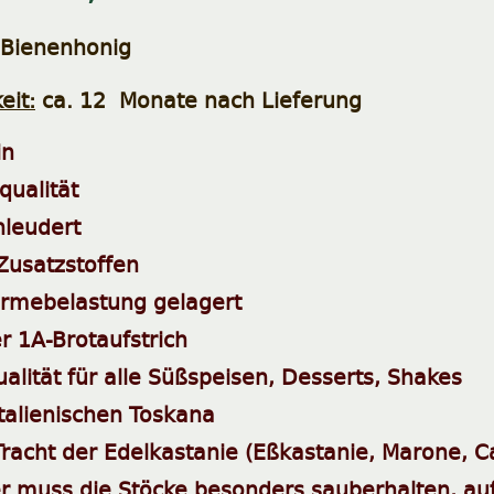
 Bienenhonig
eit:
ca. 12 Monate nach Lieferung
in
ualität
hleudert
 Zusatzstoffen
rmebelastung gelagert
r 1A-Brotaufstrich
alität für alle Süßspeisen, Desserts, Shakes
italienischen Toskana
Tracht der Edelkastanie (Eßkastanie, Marone, C
r muss die Stöcke besonders sauberhalten, a