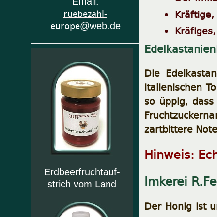
Email:
Kräftige,
ruebezahl-
europe
@web.de
Kräfiges,
Edelkastanien
Die Edelkasta
italienischen T
so üppig, dass
Fruchtzuckerna
zartbittere Not
Hinweis: Ech
Erdbeerfruchtauf-
Imkerei R.Fe
strich vom Land
Der Honig ist u