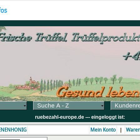
fos
Suche A - Z
Kundenr
ruebezahl-europe.de --- eingeloggt ist:
|
ENENHONIG
Mein Konto
Waren