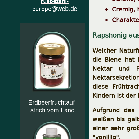
ruebezahl-
Cremig, h
europe
@web.de
Charakte
Rapshonig au
Welcher Naturf
die Biene hat 
Nektar und Po
Nektarsekretion
diese Frühtrac
Kindern ist der
Erdbeerfruchtauf-
Aufgrund des 
strich vom Land
weißen bis gel
einer sehr groß
"vanillig".