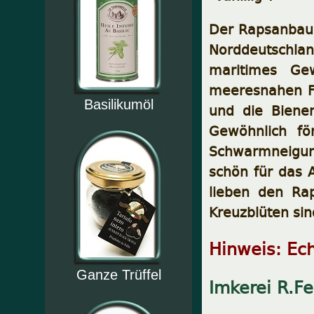
Der Rapsanbau, 
Norddeutschlan
maritimes Gew
meeresnahen Fl
Basilikumöl
und die Bienen
Gewöhnlich fö
Schwarmneigung
schön für das A
lieben den Rap
Kreuzblüten sin
Hinweis: Ech
Ganze Trüffel
Imkerei R.Fe