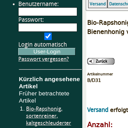
Benutzername:
Versand
Datensch
Passwort:
Bio-Rapshon
Bienenhonig v
Login automatisch
Passwort vergessen?
Artikelnummer
Kürzlich angesehene
B/D31
Artikel
Früher betrachtete
Artikel
1.
Bio-Rapshonig,
erfolg
Versand
sortenreiner,
Anzahl:
kaltgeschleuderter