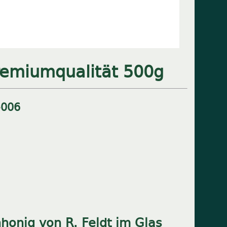
remiumqualität 500g
-006
nhonig von R. Feldt im Glas