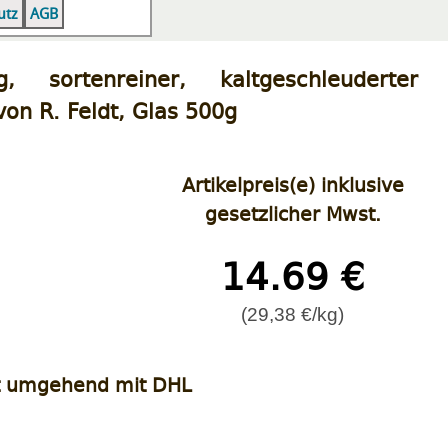
|
|
utz
AGB
ig, sortenreiner, kaltgeschleuderter 
on R. Feldt, Glas 500g
Artikelpreis(e) inklusive
gesetzlicher Mwst.
14.69 €
(29,38 €/kg)
t umgehend mit DHL