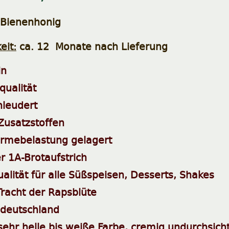
 Bienenhonig
eit:
ca. 12 Monate nach Lieferung
in
ualität
hleudert
 Zusatzstoffen
rmebelastung gelagert
r 1A-Brotaufstrich
alität für alle Süßspeisen, Desserts, Shakes
Tracht der Rapsblüte
deutschland
sehr helle bis weiße Farbe, cremig undurchsicht