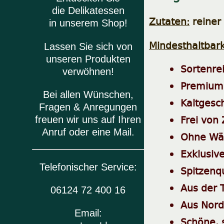
die Delikatessen
Zutaten:
reiner
in unserem Shop!
Mindesthaltbark
Lassen Sie sich von
unseren Produkten
Sortenre
verwöhnen!
Premiumq
Bei allen Wünschen,
Kaltgesc
Fragen & Anregungen
Frei von
freuen wir uns auf Ihren
Anruf oder eine Mail.
Ohne Wä
Exklusive
Telefonischer Service:
Spitzenqu
Aus der 
06124 72 400 16
Aus Nord
Email:
Schöne, 