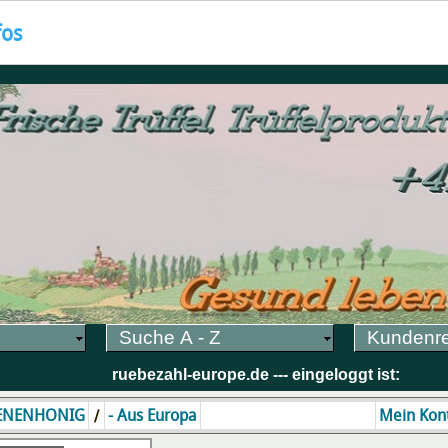
fos
Suche A - Z
Kundenr
ruebezahl-europe.de --- eingeloggt ist:
/
ENENHONIG
- Aus Europa
Mein Kon