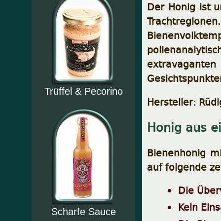
Der Honig ist u
Trachtregionen
Bienenvolktem
pollenanalytis
extravagante
Gesichtspunkten
Trüffel & Pecorino
Hersteller: Rüd
Honig aus ei
Bienenhonig mit
auf folgende z
Die Über
Kein Ein
Scharfe Sauce