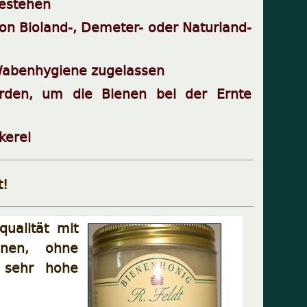
bestehen
n Bioland-, Demeter- oder Naturland-
 Wabenhygiene zugelassen
den, um die Bienen bei der Ernte
kerei
t!
ualität mit
ionen, ohne
, sehr hohe