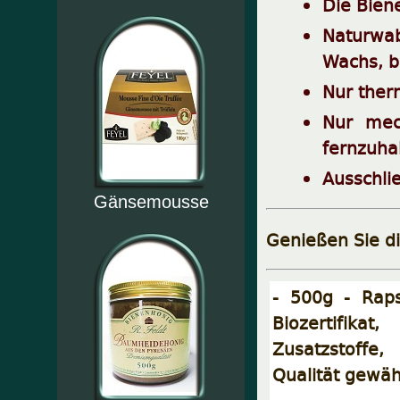
Die Bien
Naturwab
Wachs, b
Nur ther
Nur mec
fernzuha
Ausschlie
Gänsemousse
Genießen Sie di
- 500g - Raps
Biozertifika
Zusatzstoffe
Qualität gewähr