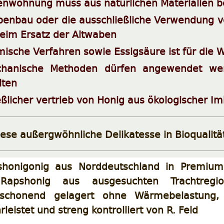
enwohnung muss aus natürlichen Materialien 
enbau oder die ausschließliche Verwendung vo
eim Ersatz der Altwaben
mische Verfahren sowie Essigsäure ist für die
hanische Methoden dürfen angewendet wer
lten
ßlicher vertrieb von Honig aus ökologischer Im
ese außergwöhnliche Delikatesse in Bioqualitä
honigonig aus Norddeutschland in Premiumq
t, Rapshonig aus ausgesuchten Trachtreg
, schonend gelagert ohne Wärmebelastung
leistet und streng kontrolliert von R. Feld