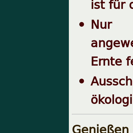
ist fü
Nur 
angewe
Ernte 
Aussch
ökolog
Genieße