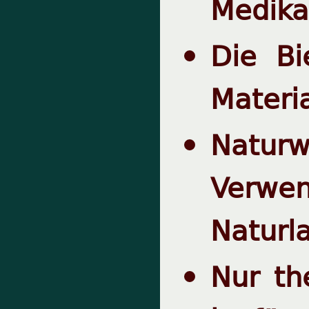
Medik
Die Bi
Materi
Naturw
Verwen
Naturl
Nur th