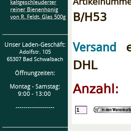
Artikelnumme
kaltgeschleuderter
reiner Bienenhonig
B/H53
von R. Feldt, Glas 500g
e
Versand
Unser Laden-Geschäft:
Adolfstr. 105
DHL
65307 Bad Schwalbach
Öffnungzeiten:
Anzahl:
Montag - Samstag:
9:00 - 13:00
-------------------