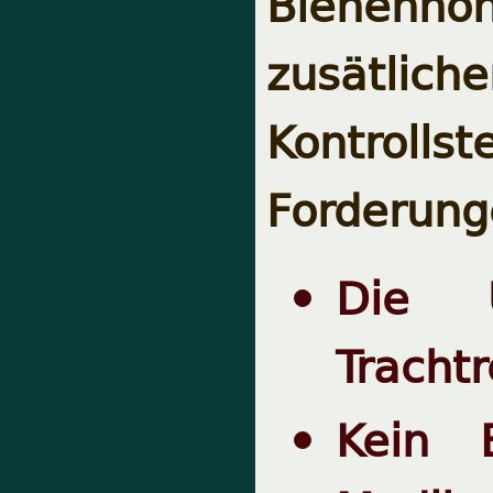
Bienenhon
zusätli
Kontrolls
Forderung
Die Ü
Tracht
Kein 