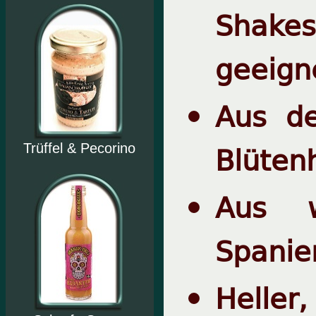
Shakes
geeign
Aus de
Blüten
Trüffel & Pecorino
Aus w
Spanie
Helle