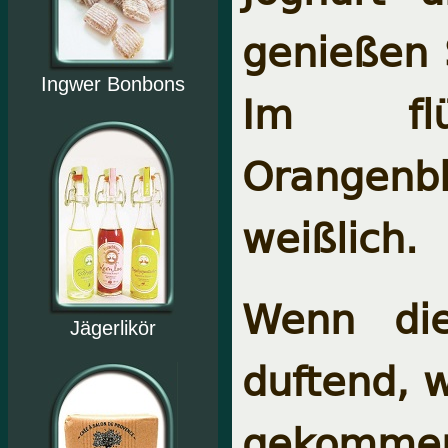
genießen 
Ingwer Bonbons
Im fl
Orangenb
weißlich.
Wenn die
Jägerlikör
duftend, w
gekommen