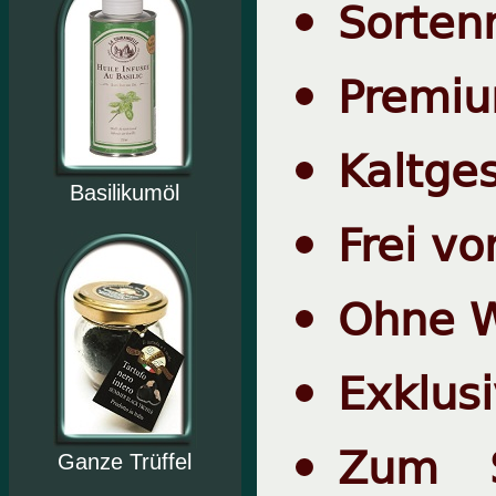
Sorten
Premiu
Kaltge
Basilikumöl
Frei vo
Ohne W
Exklusi
Zum S
Ganze Trüffel