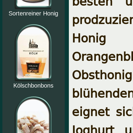
besten u
Sortenreiner Honig
prodzuzie
Honig 
Orangenblü
Obsthonig
Kölschbonbons
blühende
eignet si
Joghurt u