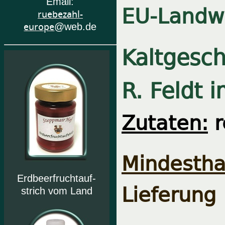
Email:
EU-Landwi
ruebezahl-
europe
@web.de
Kaltgesch
R. Feldt 
Zutaten:
r
Mindesthal
Erdbeerfruchtauf-
Lieferung
strich vom Land