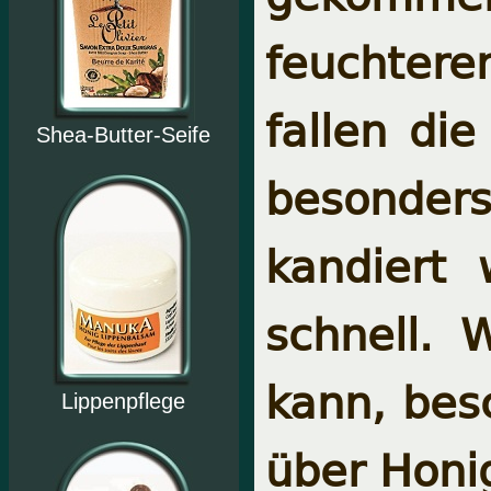
feuchtere
fallen die
Shea-Butter-Seife
besonders
kandiert 
schnell. 
kann, besc
Lippenpflege
über Honi