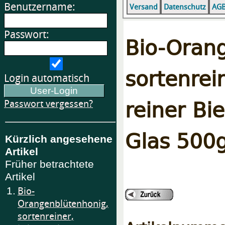
Benutzername:
Versand
Datenschutz
AG
Passwort:
Bio-Oran
sortenrei
Login automatisch
reiner Bi
Passwort vergessen?
Glas 500
Kürzlich angesehene
Artikel
Früher betrachtete
Artikel
1.
Bio-
Orangenblütenhonig,
sortenreiner,