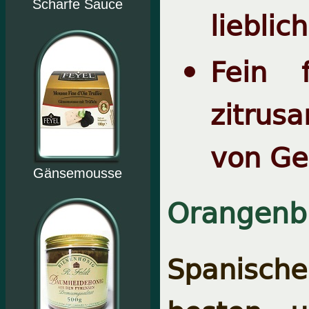
Scharfe Sauce
lieblic
Fein 
zitrus
von Ge
Gänsemousse
Orangenbl
Spanisch