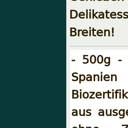
Delikate
Breiten!
- 500g -
Spanien 
Biozertif
aus ausge