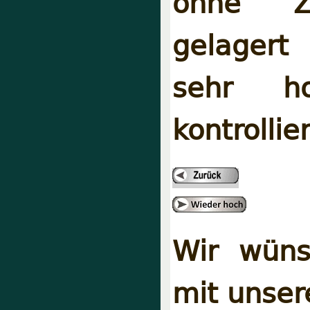
ohne Zu
gelagert
sehr ho
kontrollie
Wir wüns
mit unser