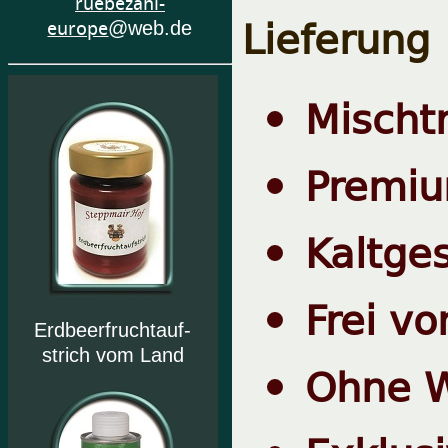
ruebezahl-
Lieferung
europe
@web.de
Mischt
Premiu
Kaltge
Frei vo
Erdbeerfruchtauf-
strich vom Land
Ohne W