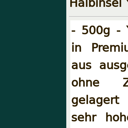
Halbinsel 
- 500g -
in Premi
aus ausg
ohne Zu
gelagert
sehr hoh