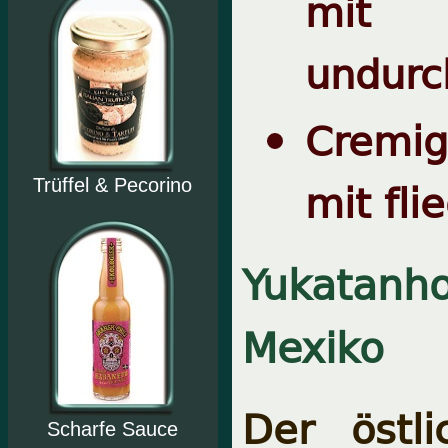
mit e
undurc
Cremig
mit fl
Trüffel & Pecorino
Yukatanho
Mexiko
Der östl
Scharfe Sauce