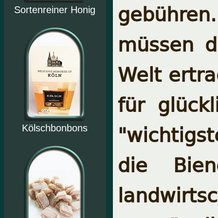
gebühren.
Sortenreiner Honig
müssen di
Welt ertra
für glück
"wichtigs
Kölschbonbons
die Bien
landwirt