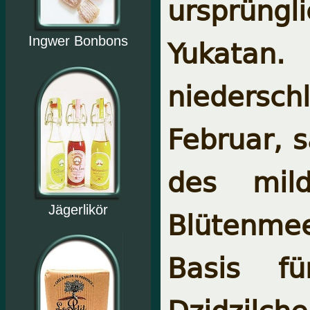
ursprüngl
Yukatan
Ingwer Bonbons
niedersc
Februar, 
des mil
Jägerlikör
Blütenmee
Basis fü
Dzidzilch