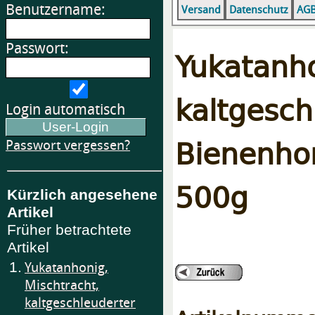
Benutzername:
Versand
Datenschutz
AG
Passwort:
Yukatan
kaltges
Login automatisch
Bienenho
Passwort vergessen?
500g
Kürzlich angesehene
Artikel
Früher betrachtete
Artikel
1.
Yukatanhonig,
Mischtracht,
kaltgeschleuderter