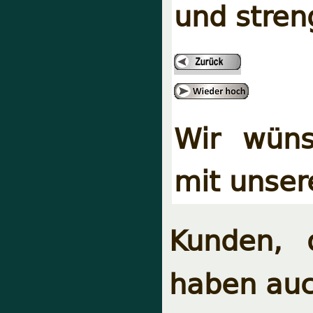
und streng
Wir wüns
mit unser
Kunden, 
haben auc