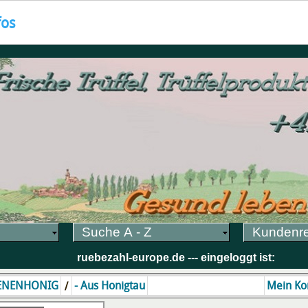
fos
Suche A - Z
Kundenr
ruebezahl-europe.de --- eingeloggt ist:
/
ENENHONIG
- Aus Honigtau
Mein Ko