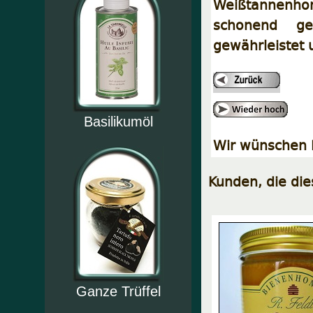
Weißtannenhon
schonend ge
gewährleistet u
Basilikumöl
Wir wünschen I
Kunden, die di
Ganze Trüffel