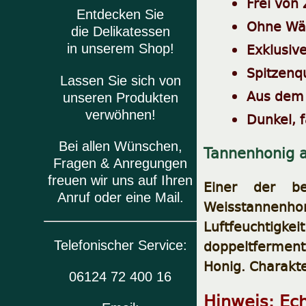
Frei von
Entdecken Sie
Ohne Wä
die Delikatessen
Exklusive
in unserem Shop!
Spitzenq
Lassen Sie sich von
Aus dem 
unseren Produkten
verwöhnen!
Dunkel, 
Bei allen Wünschen,
Tannenhonig 
Fragen & Anregungen
freuen wir uns auf Ihren
Einer der be
Anruf oder eine Mail.
Weisstannenho
Luftfeuchtigk
doppeltfermen
Telefonischer Service:
Honig. Charakter
06124 72 400 16
Hinweis: Ech