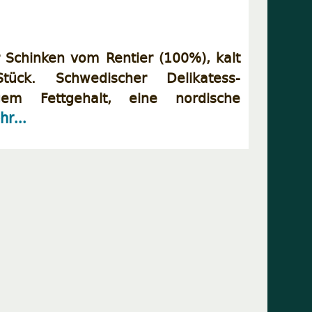
r Schinken vom Rentier (100%), kalt
ück. Schwedischer Delikatess-
igem Fettgehalt, eine nordische
r...