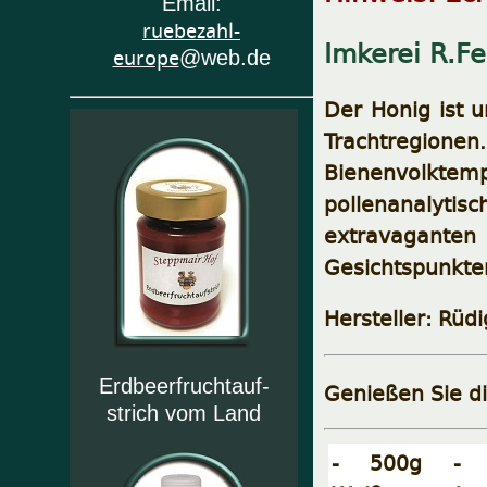
Email:
ruebezahl-
Imkerei R.Fe
europe
@web.de
Der Honig ist u
Trachtregionen
Bienenvolktem
pollenanalytis
extravagante
Gesichtspunkten
Hersteller: Rüd
Erdbeerfruchtauf-
Genießen Sie d
strich vom Land
- 500g - Ta