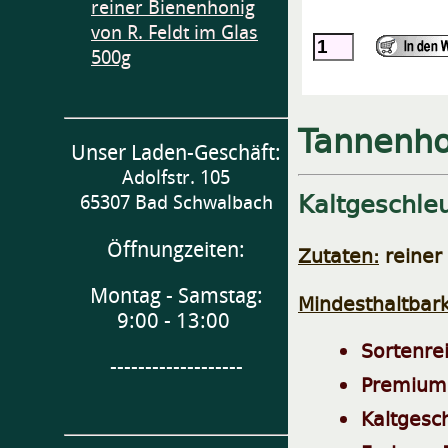
reiner Bienenhonig
von R. Feldt im Glas
500g
Tannenho
Unser Laden-Geschäft:
Adolfstr. 105
Kaltgeschleu
65307 Bad Schwalbach
Öffnungzeiten:
Zutaten:
reiner
Montag - Samstag:
Mindesthaltbark
9:00 - 13:00
Sortenre
-------------------
Premiumq
Kaltgesc