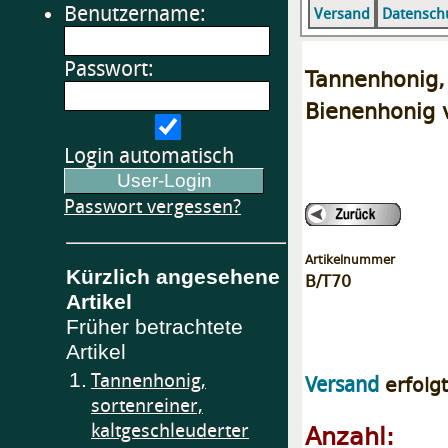
Benutzername:
Versand
Datensch
Passwort:
Tannenhonig
Bienenhonig v
Login automatisch
Passwort vergessen?
Artikelnummer
Kürzlich angesehene
B/T70
Artikel
Früher betrachtete
Artikel
1.
Tannenhonig,
erfolg
Versand
sortenreiner,
Anzahl:
kaltgeschleuderter