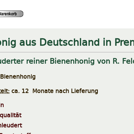
nig aus Deutschland in Pre
derter reiner Bienenhonig von R. Fel
 Bienenhonig
eit:
ca. 12 Monate nach Lieferung
in
ualität
hleudert