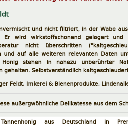
ldt
nvermischt und nicht filtriert, in der Wabe 
. Er wird wirkstoffschonend gelagert und a
peratur nicht überschritten ("kaltgeschle
ch und auf alle weiteren relevanten Daten un
n Honig stehen in nahezu unberührter Na
 gehalten. Selbstverständlich kaltgeschleuder
iger Feldt, Imkerei & Bienenprodukte, Lindenal
iese außergwöhnliche Delikatesse aus dem Sc
nnenhonig aus Deutschland in Premiu