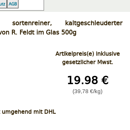
|
|
utz
AGB
, sortenreiner, kaltgeschleuderter
on R. Feldt im Glas 500g
Artikelpreis(e) inklusive
gesetzlicher Mwst.
19.98 €
(39,78 €/kg)
t umgehend mit DHL