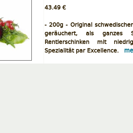
43.49 €
- 200g - Original schwedische
geräuchert, als ganzes St
Rentierschinken mit niedr
Spezialität par Excellence.
meh