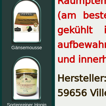
Raumptem
(am best
gekühlt
aufbewah
Gänsemousse
und inner
Herstelle
59656 Vil
Sortenreiner Honig