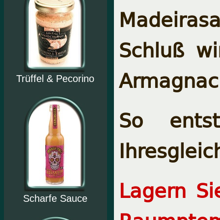
Madeirasa
Schluß w
Armagnac 
Trüffel & Pecorino
So entst
Ihresgleic
Lagern Si
Scharfe Sauce