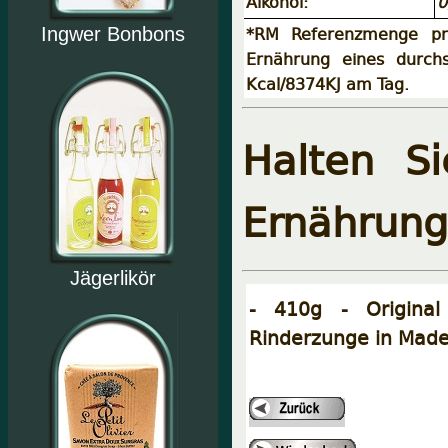
Alkohol:
0
*RM Referenzmenge pr
Ingwer Bonbons
Ernährung eines durch
Kcal/8374KJ am Tag.
Halten S
Ernährung
Jägerlikör
- 410g - Original f
Rinderzunge in Made