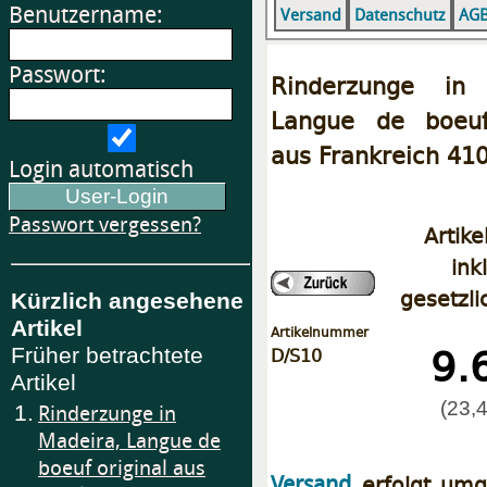
Benutzername:
Versand
Datenschutz
AG
Passwort:
Rinderzunge in 
Langue de boeuf
aus Frankreich 41
Login automatisch
Passwort vergessen?
Artike
ink
gesetzli
Kürzlich angesehene
Artikel
Artikelnummer
9.
D/S10
Früher betrachtete
Artikel
(23,4
1.
Rinderzunge in
Madeira, Langue de
boeuf original aus
erfolgt umg
Versand