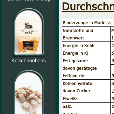
Durchschn
Rinderzunge in Madeira
Nährstoffe und
M
Brennwert
1
Energie in Kcal:
1
Energie in KJ:
5
Fett gesamt:
9
Kölschbonbons
davon gesättigte
Fettsäuren:
3
Kohlenhydrate:
3
davon Zucker:
1
Eiweiß:
9
Salz:
0