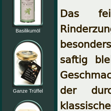
Das fei
Rinderzu
Basilikumöl
besonders
saftig bl
Geschmac
der dur
Ganze Trüffel
klassis