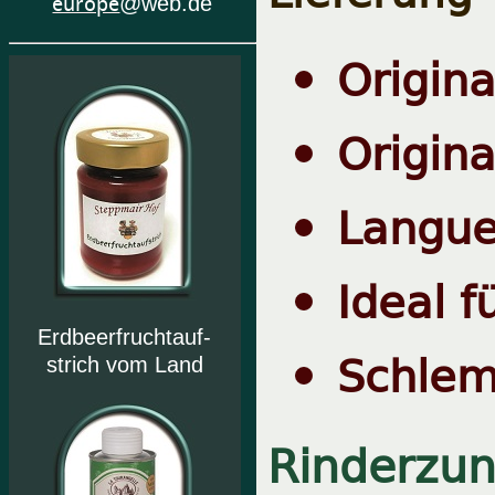
europe
@web.de
Origina
Origina
Langue
Ideal f
Erdbeerfruchtauf-
Schlem
strich vom Land
Rinderzun