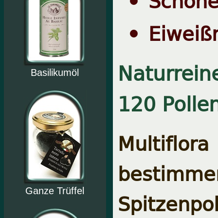
Schone
Eiweiß
Naturrein
Basilikumöl
120 Polle
Multiflor
bestimme
Ganze Trüffel
Spitzenpol