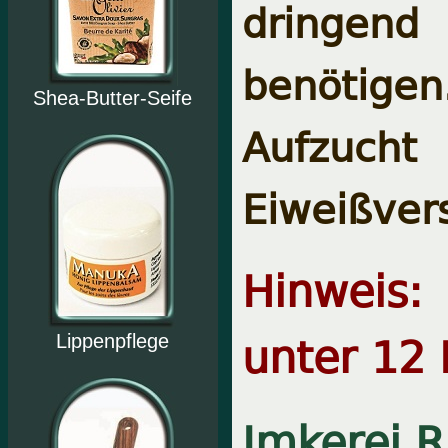
dringend
benötige
Shea-Butter-Seife
Aufzuch
Eiweißver
Hinweis:
unter 12 
Lippenpflege
Imkerei R