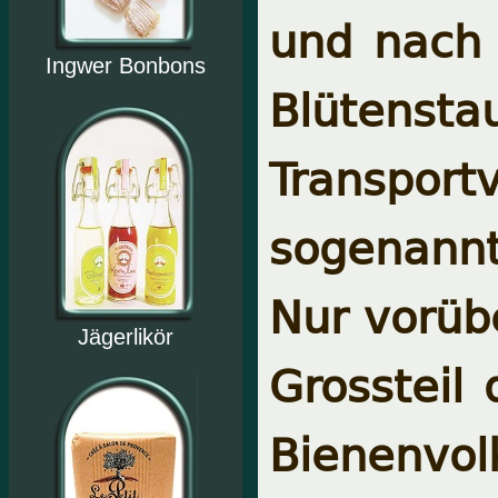
und nach 
Ingwer Bonbons
Blüten
Transport
sogenannt
Nur vorübe
Jägerlikör
Grossteil
Bienenvolk