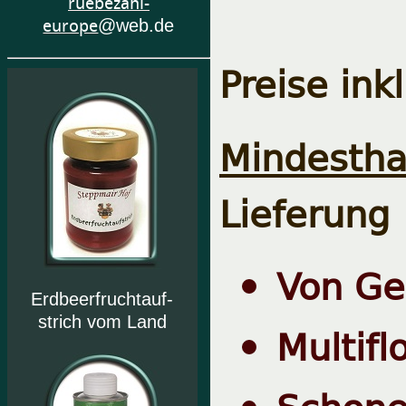
ruebezahl-
europe
@web.de
Preise ink
Mindesthal
Lieferung
Von Ge
Erdbeerfruchtauf-
strich vom Land
Multifl