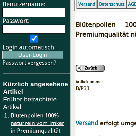
Benutzername:
Versand
Datenschutz
AG
Passwort:
Blütenpollen 1
Premiumqualität n
Login automatisch
Passwort vergessen?
Artikelnummer
Kürzlich angesehene
B/P31
Artikel
Früher betrachtete
Artikel
1.
Blütenpollen 100%
erfolgt umg
Versand
naturrein vom Imker
in Premiumqualität