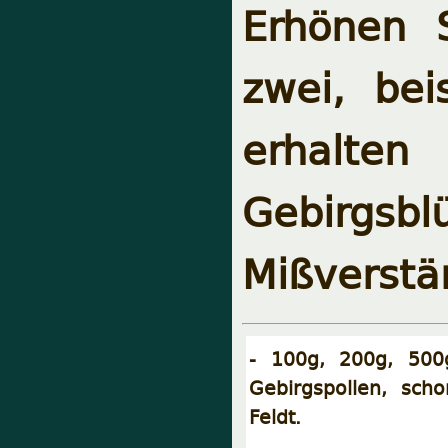
Erhönen 
zwei, be
erhal
Gebirgsb
Mißverstä
- 100g, 200g, 500g
Gebirgspollen, sch
Feldt.