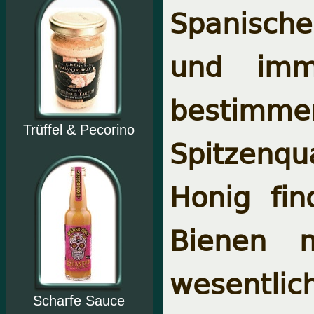
Spanische
und imme
bestimm
Trüffel & Pecorino
Spitzenqua
Honig fi
Bienen 
wesentli
Scharfe Sauce