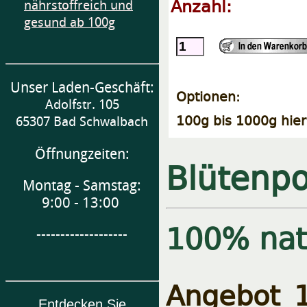
Anzahl:
nährstoffreich und
gesund ab 100g
Unser Laden-Geschäft:
Optionen:
Adolfstr. 105
100g bis 1000g hier
65307 Bad Schwalbach
Öffnungzeiten:
Blütenpo
Montag - Samstag:
9:00 - 13:00
100% natu
-------------------
Angebot
Entdecken Sie