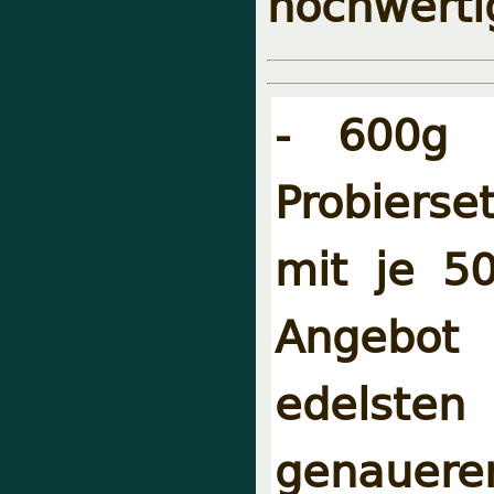
hochwerti
- 600g 
Probierse
mit je 5
Angebo
edelsten
genauere