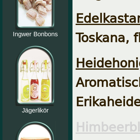
Edelkasta
Toskana, fl
Ingwer Bonbons
Heidehoni
Aromati
Erikaheide
Jägerlikör
Himbeerbl