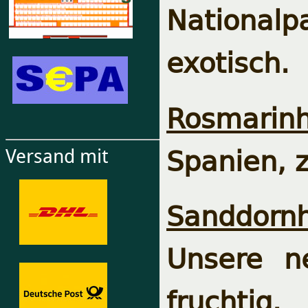
National
exotisch.
Rosmarinh
Spanien, z
Versand mit
Sanddornh
Unsere n
fruchtig.