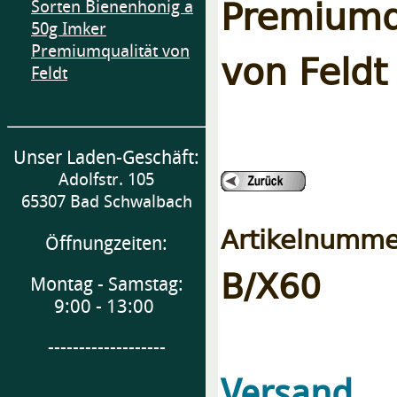
Premiumq
Sorten Bienenhonig a
50g Imker
Premiumqualität von
von Feldt
Feldt
Unser Laden-Geschäft:
Adolfstr. 105
65307 Bad Schwalbach
Artikelnumme
Öffnungzeiten:
B/X60
Montag - Samstag:
9:00 - 13:00
-------------------
e
Versand