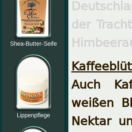
Deutschl
der Tracht
Himbeera
Shea-Butter-Seife
Kaffeeblü
Auch Kaf
weißen B
Nektar un
Lippenpflege