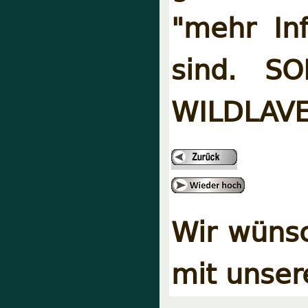
"mehr Inf
sind. S
WILDLAV
Wir wünsc
mit unser