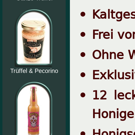
Kaltge
Frei vo
Ohne W
Exklusi
Trüffel & Pecorino
12 lec
Honige
Honigso