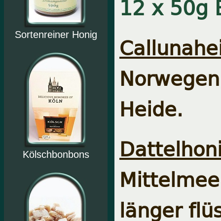
12 x 50g 
Sortenreiner Honig
Callunahe
Norwegen,
Heide.
Dattelhoni
Kölschbonbons
Mittelme
länger flü