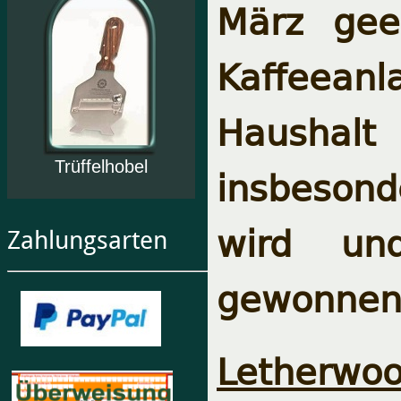
März geer
Kaffeean
Haushal
Trüffelhobel
insbeson
wird un
Zahlungsarten
gewonnen 
Letherwoo