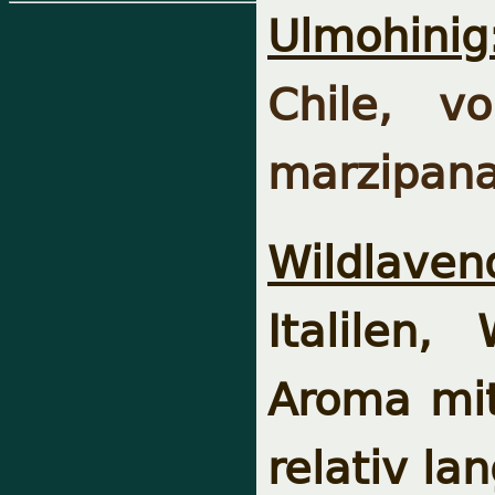
Ulmohinig
Chile, v
marzipana
Wildlaven
Italilen,
Aroma mit 
relativ lan