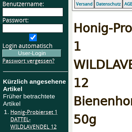
Benutzername:
Versand
Datenschutz
AG
Passwort:
Honig-Pro
1 DA
Login automatisch
WILDLAV
Passwort vergessen?
12 S
Kürzlich angesehene
Artikel
Bienenh
Früher betrachtete
Artikel
1.
Honig-Probierset 1
50g 
DATTEL-
WILDLAVENDEL 12