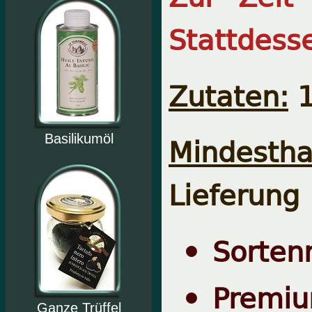
Stattdess
Zutaten:
1
Mindesthal
Basilikumöl
Lieferung
Sorten
Premiu
Ganze Trüffel