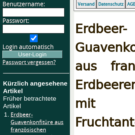
Benutzername:
Versand
Datenschutz
AG
Passwort:
Erdbeer-
Guavenko
Login automatisch
aus fran
Passwort vergessen?
Erdbeere
Kürzlich angesehene
Artikel
mit
Früher betrachtete
Artikel
1.
Erdbeer-
Fruchta
Guavenkonfitüre aus
französischen