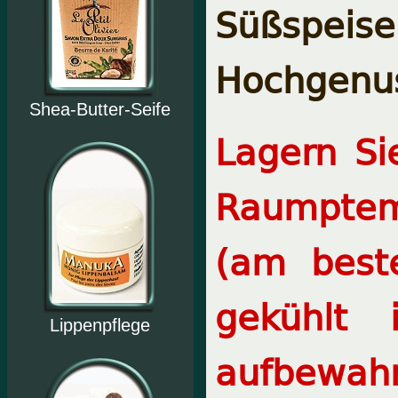
Süßspei
Hochgenu
Shea-Butter-Seife
Lagern Si
Raumptem
(am best
gekühlt
Lippenpflege
aufbewah