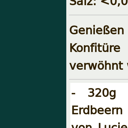
Salz: <0,
Genießen
Konfitür
verwöhnt 
- 320g K
Erdbeern
von Lucie