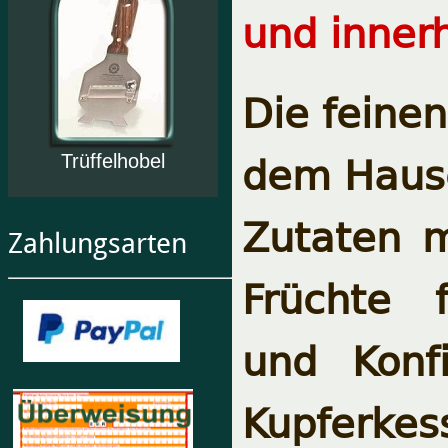
und inner
Die feine
dem Hause
Trüffelhobel
Zutaten m
Zahlungsarten
Früchte f
und Konfi
Kupferkes