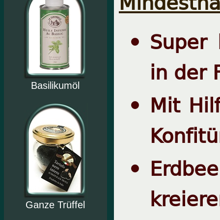
Mindesthal
Super 
in der
Basilikumöl
Mit Hi
Konfit
Erdbee
kreier
Ganze Trüffel