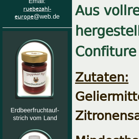
Email:
Aus vollr
ruebezahl-
europe
@web.de
hergestel
Confiture
Zutaten:
E
Gelierm
Zitronensa
Erdbeerfruchtauf-
strich vom Land