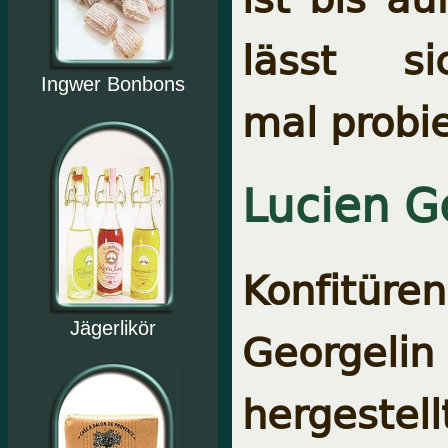
lässt si
Ingwer Bonbons
mal probi
Lucien G
Konfitü
Jägerlikör
Georgelin
hergestel