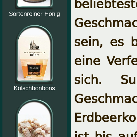
beliebte
Sortenreiner Honig
Geschmac
sein, es 
eine Verf
sich. S
Kölschbonbons
Geschma
Erdbeerko
ist bis a