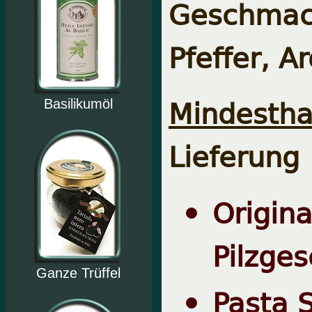
Geschma
Pfeffer, A
Mindesthal
Basilikumöl
Lieferung
Origin
Pilzge
Ganze Trüffel
Pasta S