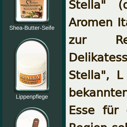
Stella" 
Aromen It
Shea-Butter-Seife
zur Rez
Delikates
Stella",
L
bekannten
Lippenpflege
Esse für 