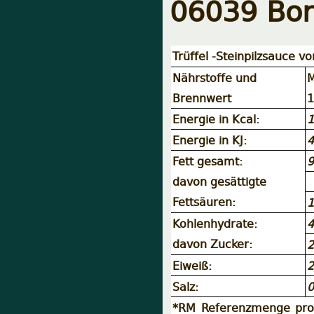
06039 Borg
Trüffel -Steinpilzsauce vo
Nährstoffe und
M
Brennwert
1
Energie in Kcal:
1
Energie in KJ:
4
Fett gesamt:
9
davon gesättigte
Fettsäuren:
1
Kohlenhydrate:
4
davon Zucker:
2
Eiweiß:
2
Salz:
0
*RM Referenzmenge pro 