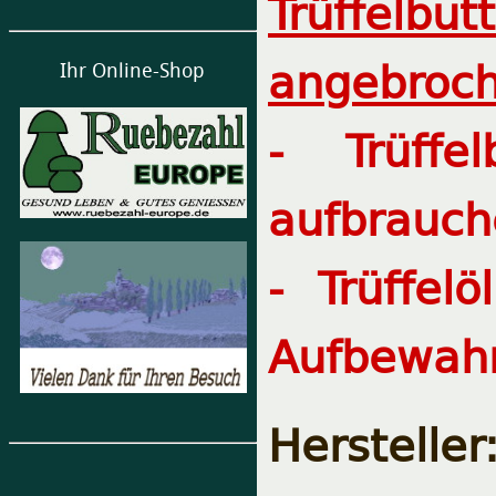
Trüffelbut
angebroch
Ihr Online-Shop
- Trüffe
aufbrauch
- Trüffel
Aufbewahr
Herstelle