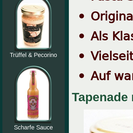
Origina
Als Kla
Vielsei
Trüffel & Pecorino
Auf wa
Tapenade m
Scharfe Sauce