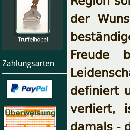
Region sol
der Wunsc
beständi
Trüffelhobel
Freude b
Zahlungsarten
Leide
definiert
verliert,
damals - 