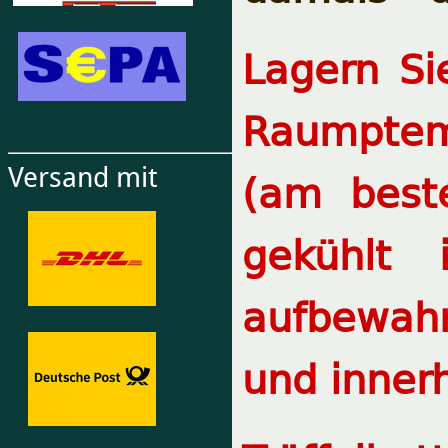
Lagern Si
Raumptem
Versand mit
(am best
gekühlt
aufbewah
und inner