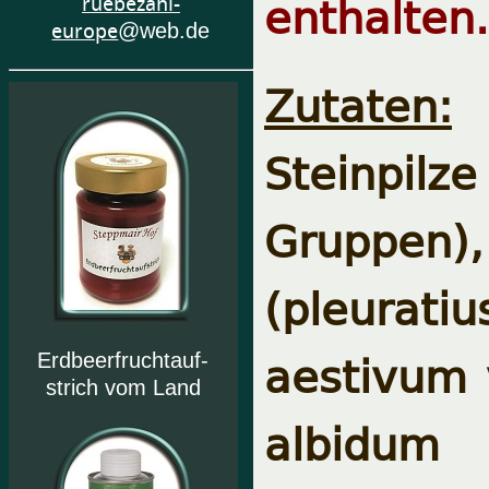
enthalten.
ruebezahl-
europe
@web.de
Zutaten:
C
Steinpilz
Gruppen)
(pleurati
aestivum v
Erdbeerfruchtauf-
strich vom Land
albidum