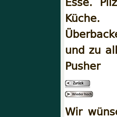
Esse. Pilz
Küche. 
Überback
und zu al
Pusher
Wir wüns