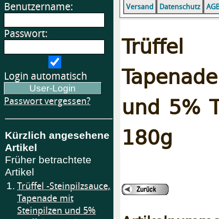
Benutzername:
Versand
Datenschutz
AG
Passwort:
Trüffel 
Tapenade
Login automatisch
und 5% Tr
Passwort vergessen?
180g
Kürzlich angesehene
Artikel
Früher betrachtete
Artikel
1.
Trüffel -Steinpilzsauce,
Tapenade mit
Steinpilzen und 5%