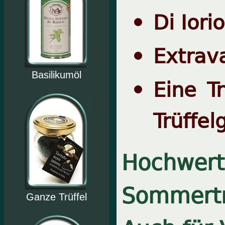
Di Iori
Extrav
Basilikumöl
Eine T
Trüffe
Hochwerti
Sommertr
Ganze Trüffel