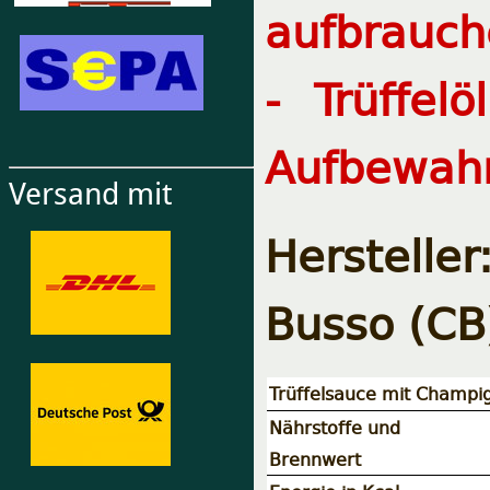
aufbrauch
- Trüffel
Aufbewahr
Versand mit
Herstelle
Busso (CB)
Trüffelsauce mit Champi
Nährstoffe und
Brennwert