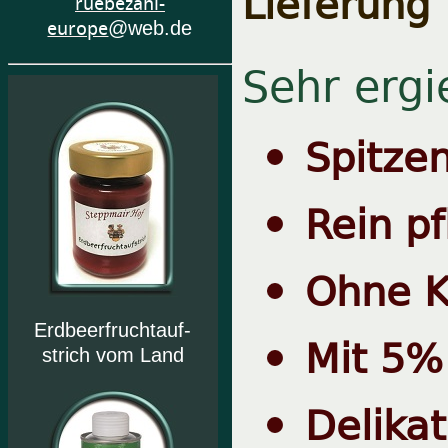
Lieferung
ruebezahl-
europe
@web.de
Sehr ergi
Spitzen
Rein pf
Ohne K
Erdbeerfruchtauf-
Mit 5%
strich vom Land
Delikat