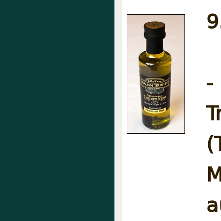
9
-
T
M
a