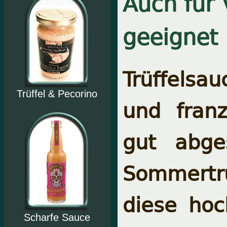
Auch für 
geeignet
Trüffelsau
Trüffel & Pecorino
und fran
gut abge
Sommertr
diese hoc
Scharfe Sauce