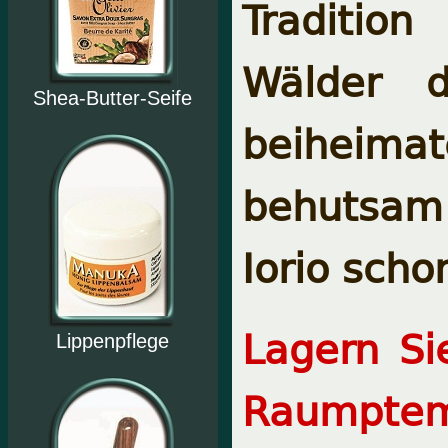
Traditio
Wälder d
Shea-Butter-Seife
beiheima
behuts
Iorio
scho
Lagern Si
Lippenpflege
Raumptem