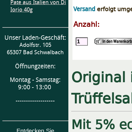
Pate aus Italien von Di
erfolgt umg
Versand
Iorio 40g
Anzahl:
Unser Laden-Geschäft:
Adolfstr. 105
65307 Bad Schwalbach
Öffnungzeiten:
Original 
Montag - Samstag:
9:00 - 13:00
Trüffels
-------------------
Mit 5% e
Entdecken Sie