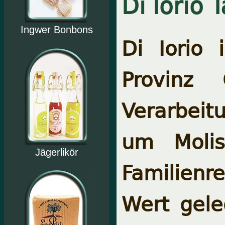
Di Iorio T
Ingwer Bonbons
Di Iorio 
Provinz
Verarbeit
um Molis
Jägerlikör
Familienr
Wert gele