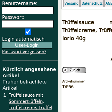
Benutzername:
Versand
Datenschutz
AG
Passwort:
Trüffelsauce m
Trüffelcreme, Trüff
Iorio 40g
Login automatisch
Passwort vergessen?
Kürzlich angesehene
Artikel
Früher betrachtete
Artikelnummer
T/P56
Artikel
1.
Trüffelsauce mit
Sommertrüffeln,
Trüffelcreme, Trüffel