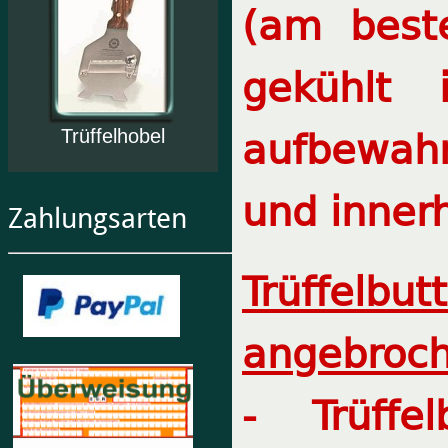
(am best
gekühlt
aufbewah
Trüffelhobel
und inner
Zahlungsarten
Trüffelbut
angebroch
- Trüffe