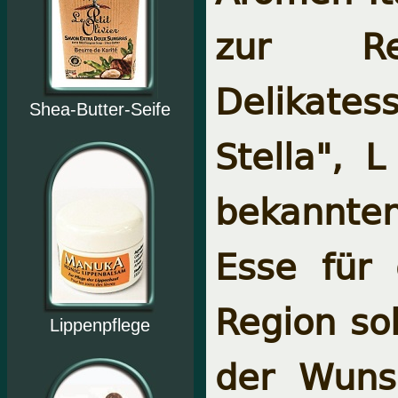
zur Rez
Delikates
Shea-Butter-Seife
Stella",
L
bekannten
Esse für 
Region sol
Lippenpflege
der Wunsc