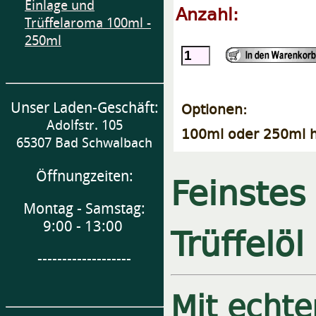
Einlage und
Anzahl:
Trüffelaroma 100ml -
250ml
Unser Laden-Geschäft:
Optionen:
Adolfstr. 105
100ml oder 250ml h
65307 Bad Schwalbach
Öffnungzeiten:
Feinstes 
Montag - Samstag:
9:00 - 13:00
Trüffelö
-------------------
Mit echte