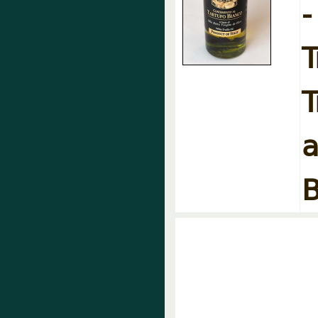
T
a
B