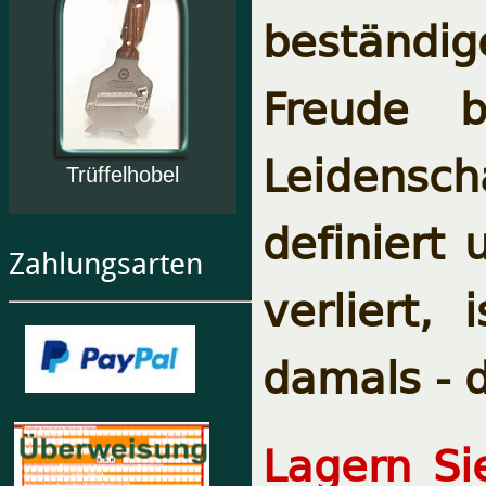
beständi
Freude b
Leide
Trüffelhobel
definiert
Zahlungsarten
verliert,
damals - 
Lagern Si