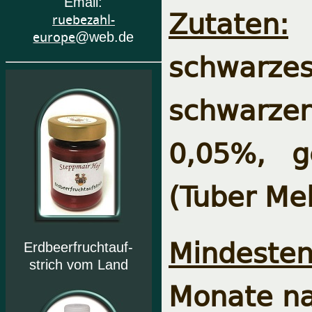
Email:
Zutaten:
n
ruebezahl-
europe
@web.de
schwarz
schwarze
0,05%, ge
(Tuber Me
Mindeste
Erdbeerfruchtauf-
strich vom Land
Monate na