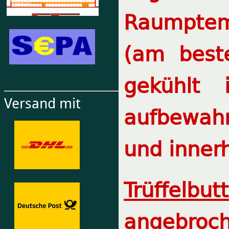
Raumptem
(am best
gekühlt
Versand mit
aufbewah
und inner
Trüffelbut
angebroch