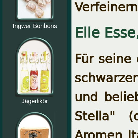
Verfeiner
Elle Esse
Ingwer Bonbons
Für seine
schwarzer 
und belie
Jägerlikör
Stella" 
Aromen It