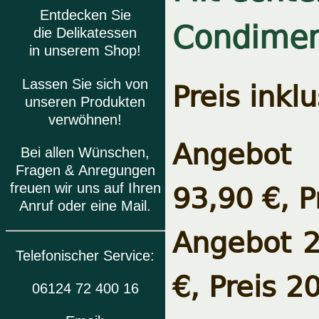
Entdecken Sie
Condiment
die Delikatessen
in unserem Shop!
Preis inkl
Lassen Sie sich von
unseren Produkten
verwöhnen!
Angebot 
Bei allen Wünschen,
Fragen & Anregungen
93,90 €, 
freuen wir uns auf Ihren
Anruf oder eine Mail.
Angebot 2
Telefonischer Service:
€, Preis 2
06124 72 400 16