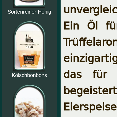
unverglei
Sortenreiner Honig
Ein Öl f
Trüffela
einzigart
das für 
Kölschbonbons
begeiste
Eierspei