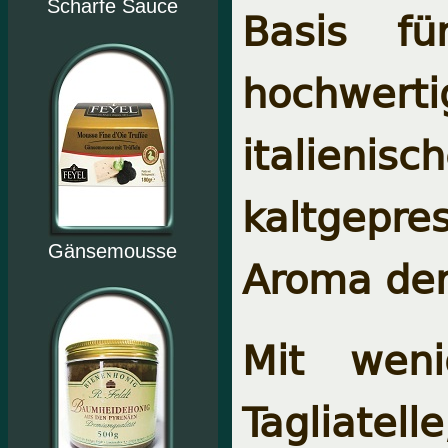
Scharfe Sauce
Basis fü
hochwert
italienisc
kaltgepre
Gänsemousse
Aroma der 
Mit weni
Tagliate