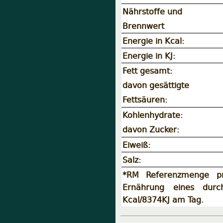
Nährstoffe und
Brennwert
Energie in Kcal:
Energie in KJ:
Fett gesamt:
davon gesättigte
Fettsäuren:
Kohlenhydrate:
davon Zucker:
Eiweiß:
Salz:
*RM Referenzmenge pr
Ernährung eines durc
Kcal/8374KJ am Tag.