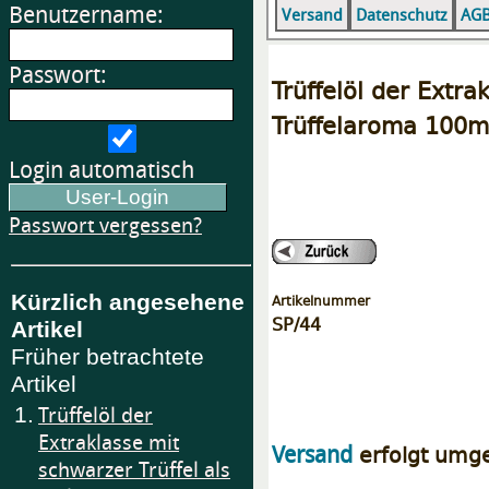
Benutzername:
Versand
Datenschutz
AG
Passwort:
Trüffelöl der Extra
Trüffelaroma 100m
Login automatisch
Passwort vergessen?
Kürzlich angesehene
Artikelnummer
SP/44
Artikel
Früher betrachtete
Artikel
1.
Trüffelöl der
Extraklasse mit
erfolgt umg
Versand
schwarzer Trüffel als