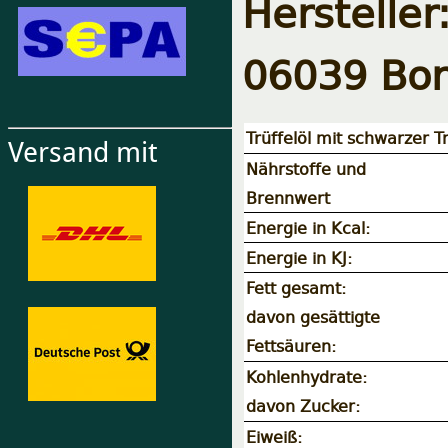
Herstelle
06039 Borg
Trüffelöl mit schwarzer Tr
Versand mit
Nährstoffe und
Brennwert
Energie in Kcal:
Energie in KJ:
Fett gesamt:
davon gesättigte
Fettsäuren:
Kohlenhydrate:
davon Zucker:
Eiweiß: