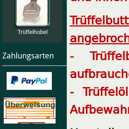
Trüffelbut
Trüffelhobel
angebroch
- Trüffe
Zahlungsarten
aufbrauch
- Trüffel
Aufbewahr