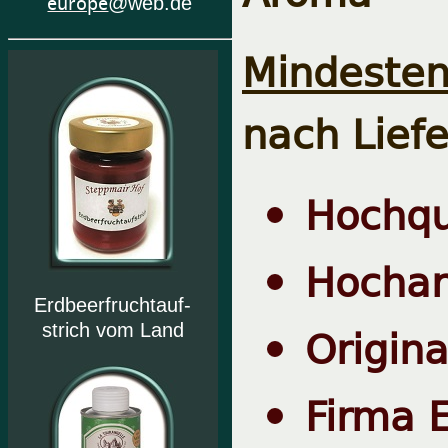
europe
@web.de
Mindesten
nach Lief
Hochqu
Hochar
Erdbeerfruchtauf-
Origina
strich vom Land
Firma E