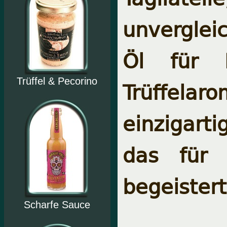
unverglei
Öl für L
Trüffel & Pecorino
Trüffela
einzigart
das für 
begeistert
Scharfe Sauce