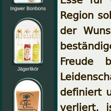
Ingwer Bonbons
Region sol
der Wunsc
beständi
Freude b
Jägerlikör
Leide
definiert
verliert,