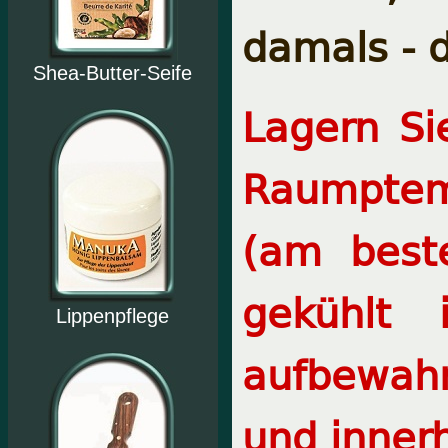
damals - 
Shea-Butter-Seife
Lagern Si
Raumptem
(am best
gekühlt
Lippenpflege
aufbewah
und inner