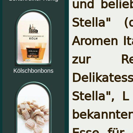
und belie
Stella" 
Aromen It
zur Rez
Kölschbonbons
Delikates
Stella",
L
bekannten
Esse für 