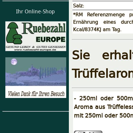
Salz:
Ihr Online-Shop
*RM Referenzmenge pr
Ernährung eines durc
Kcal/8374KJ am Tag.
Sie erha
Trüffelaro
- 250ml oder 500ml 
Aroma aus Trüffeless
mit 250ml oder 500m