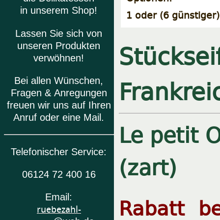
in unserem Shop!
1 oder (6 günstiger
Lassen Sie sich von
Stücksei
unseren Produkten
verwöhnen!
Frankrei
Bei allen Wünschen,
Fragen & Anregungen
freuen wir uns auf Ihren
Anruf oder eine Mail.
Le petit 
Telefonischer Service:
(zart)
06124 72 400 16
Email:
Rabatt be
ruebezahl-