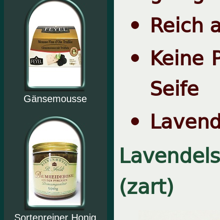
Reich 
Keine 
Seife
Gänsemousse
Lavende
Lavendelse
(zart)
Sortenreiner Honig