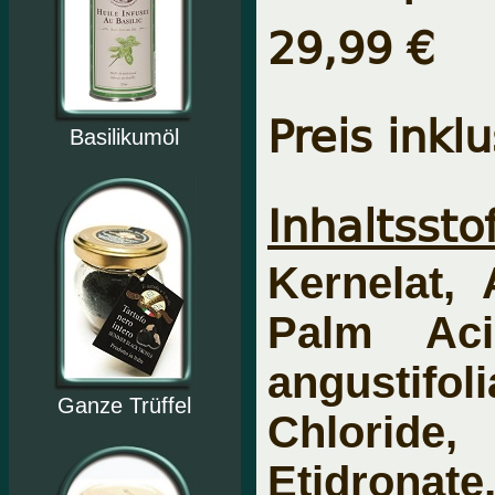
29,99 €
Preis inkl
Basilikumöl
Inhaltsstof
Kernelat, 
Palm Aci
angustifo
Ganze Trüffel
Chloride
Etidrona