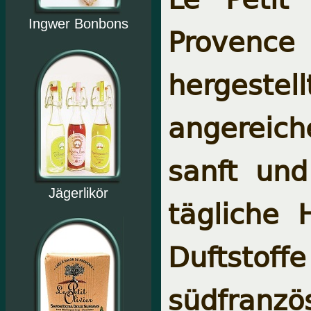
Ingwer Bonbons
Provence
hergeste
angereich
sanft und
Jägerlikör
tägliche 
Duftst
südfranzö