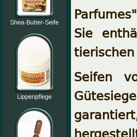
Parfumes"
Shea-Butter-Seife
Sie enthä
tierische
Seifen v
Gütesiegel
Lippenpflege
garantiert
hergeste