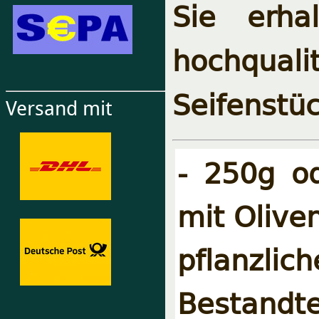
Sie erha
hochqual
Seifenstüc
Versand mit
- 250g o
mit Oliven
pflanzli
Bestandt