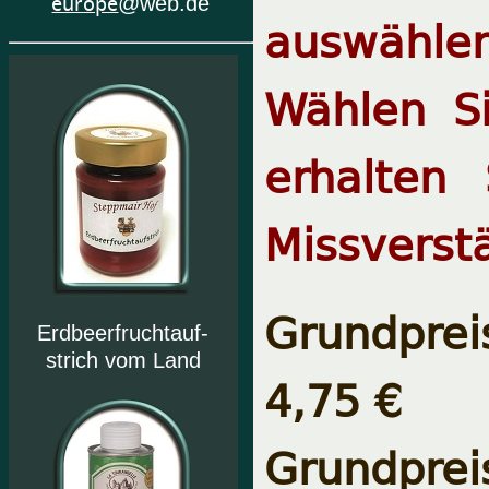
europe
@web.de
auswählen
Wählen S
erhalten 
Missverst
Grundprei
Erdbeerfruchtauf-
strich vom Land
4,75 €
Grundprei