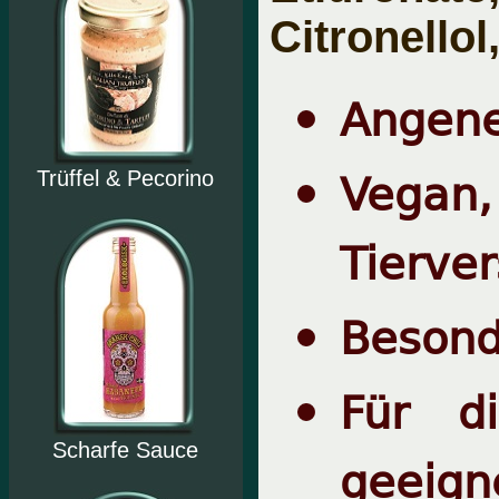
Citronellol
Angene
Vegan,
Trüffel & Pecorino
Tierve
Besond
Für di
Scharfe Sauce
geeign