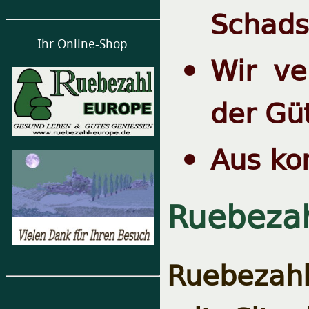
Schads
Ihr Online-Shop
Wir ve
der Gü
Aus ko
Ruebeza
Ruebezahl