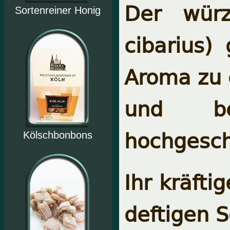
Der würzi
Sortenreiner Honig
cibarius)
Aroma zu
und bel
hochgeschä
Kölschbonbons
Ihr kräfti
deftigen S