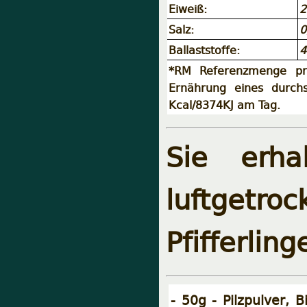
Eiweiß:
2
Salz:
0
Ballaststoffe:
4
*RM Referenzmenge pr
Ernährung eines durch
Kcal/8374KJ am Tag.
Sie erha
luftget
Pfifferling
- 50g - Pilzpulver, 