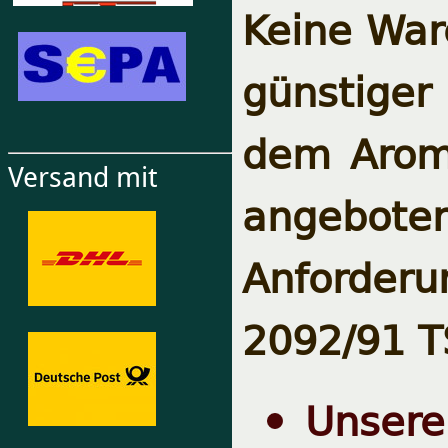
Keine Ware
günstiger 
dem Aroma
Versand mit
angebot
Anforde
2092/91 
Unser