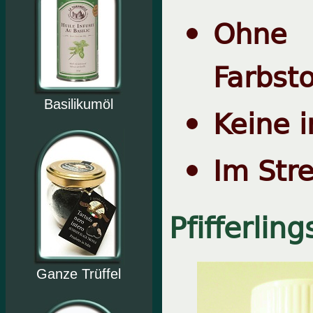
Ohne K
Farbsto
Basilikumöl
Keine i
Im Str
Pfifferlin
Ganze Trüffel