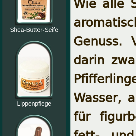
Wie alle 
aromatis
Shea-Butter-Seife
Genuss. 
darin zwa
Pfiffer
Wasser, a
Lippenpflege
für figur
fett- un