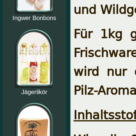
und Wildg
Ingwer Bonbons
Für 1kg g
Frischwar
wird nur 
Pilz-Aroma
Jägerlikör
Inhaltsstof