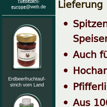
Lieferung
ruebezahl-
europe
@web.de
Spitz
Speise
Auch f
Hochar
Erdbeerfruchtauf-
Pfiffer
strich vom Land
Aus 10