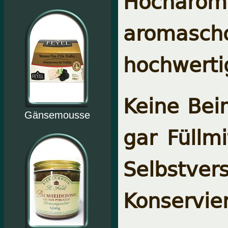
Hocharom
aromasch
hochwerti
Keine Bei
Gänsemousse
gar Füllm
Selbstve
Konservier