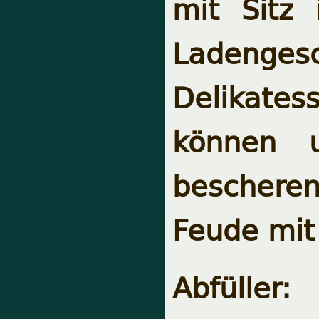
mit Sitz
Ladenges
Delikate
können 
beschere
Feude mit
Abfüller: