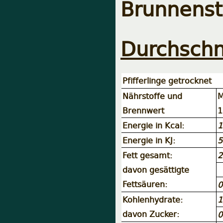
Brunnenst
Durchschn
Pfifferlinge getrocknet
Nährstoffe und
M
Brennwert
1
Energie in Kcal:
1
Energie in KJ:
5
Fett gesamt:
2
davon gesättigte
Fettsäuren:
0
Kohlenhydrate:
1
davon Zucker:
0