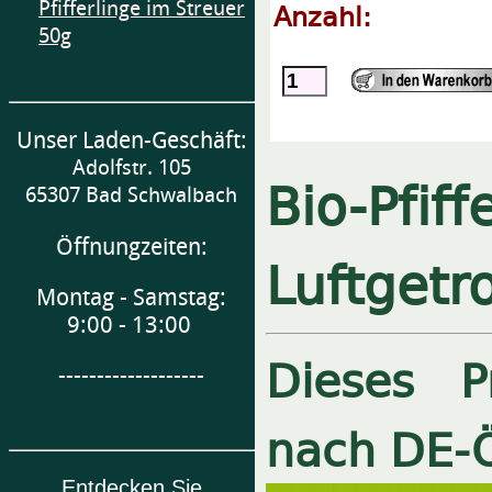
Pfifferlinge im Streuer
Anzahl:
50g
Unser Laden-Geschäft:
Adolfstr. 105
Bio-Pfif
65307 Bad Schwalbach
Öffnungzeiten:
Luftgetr
Montag - Samstag:
9:00 - 13:00
Dieses Pr
-------------------
nach DE-
Entdecken Sie