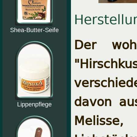
Herstellu
Shea-Butter-Seife
Der woh
"Hirsch
verschie
davon aus
Lippenpflege
Melisse,