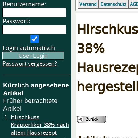
Benutzername:
Versand
Datenschutz
AG
Passwort:
Hirschku
38% n
Login automatisch
Hausreze
Passwort vergessen?
hergestell
Kürzlich angesehene
Artikel
Früher betrachtete
Artikel
1.
Hirschkuss
Kräuterlikör 38% nach
altem Hausrezept