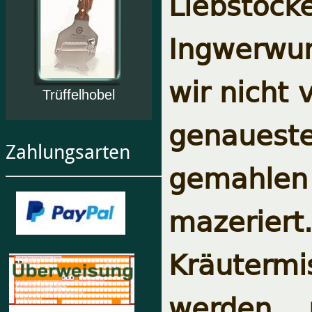
Liebstöck
Ingwerwur
wir nicht 
Trüffelhobel
genaues
Zahlungsarten
gemahlen
mazeri
Kräuterm
werden m