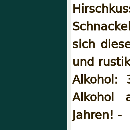
Hirschku
Schnacke
sich dies
und rusti
Alkohol:
Alkohol 
Jahren! -