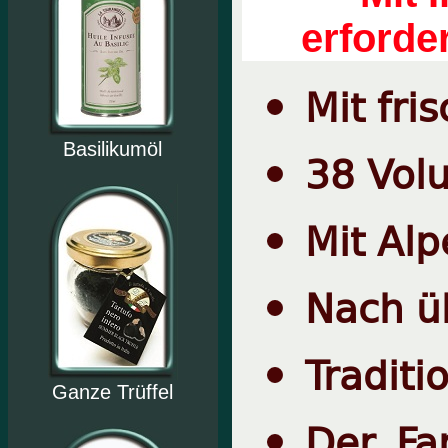
erforde
Mit fri
Basilikumöl
38 Vol
Mit Al
Nach ü
Traditi
Ganze Trüffel
Der Fam