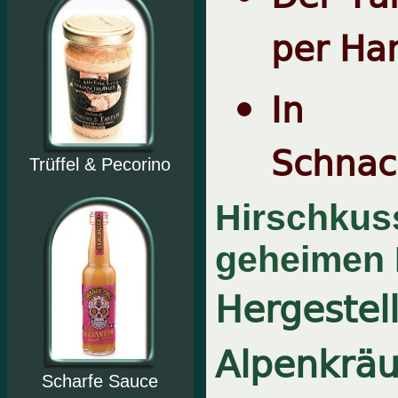
per Ha
In 
Schnac
Trüffel & Pecorino
Hirschkuss
geheimen 
Hergestel
Alpenkräu
Scharfe Sauce