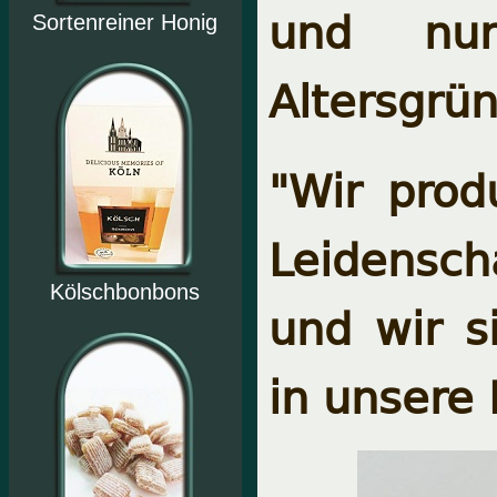
und nu
Sortenreiner Honig
Altersgrü
"Wir prod
Leidensch
Kölschbonbons
und wir s
in unsere