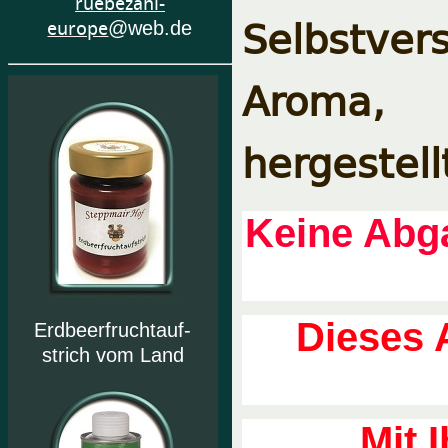
ruebezahl-
Selbstver
europe
@web.de
Aroma, F
hergestell
Keine Abga
Dieses 
Erdbeerfruchtauf-
strich vom Land
Mit 