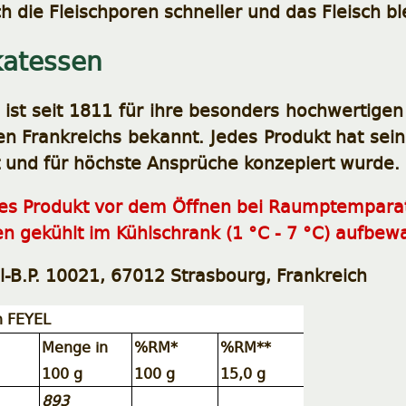
h die Fleischporen schneller und das Fleisch ble
katessen
 ist seit 1811 für ihre besonders hochwertigen
n Frankreichs bekannt. Jedes Produkt hat sein
 und für höchste Ansprüche konzepiert wurde.
ses Produkt vor dem Öffnen bei Raumptempara
n gekühlt im Kühlschrank (1 °C - 7 °C) aufbew
el-B.P. 10021, 67012 Strasbourg, Frankreich
n FEYEL
Menge in
%RM*
%RM**
100 g
100 g
15,0 g
893