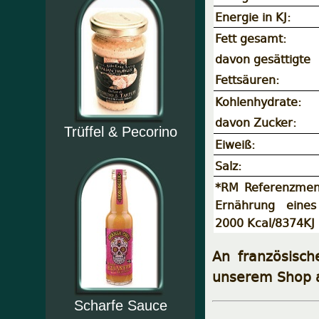
Energie in KJ:
Fett gesamt:
davon gesättigte
Fettsäuren:
Kohlenhydrate:
davon Zucker:
Trüffel & Pecorino
Eiweiß:
Salz:
*RM Referenzmeng
Ernährung eines
2000 Kcal/8374KJ
An französisch
unserem Shop 
Scharfe Sauce