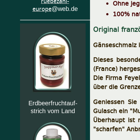
ruebezahl-
Ohne jeg
europe
@web.de
100% nat
Original franz
Gänseschmalz i
Dieses besonde
(France) hergest
Die Firma Feyel
über die Grenz
Geniessen Sie 
Erdbeerfruchtauf-
Gulasch ein "M
strich vom Land
Überhaupt ist 
"scharfen" Anb