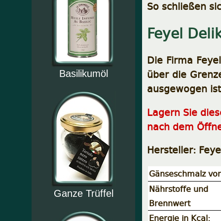
So schließen sic
Feyel Deli
Die Firma Feyel
über die Grenze
Basilikumöl
ausgewogen ist
Lagern Sie die
nach dem Öffne
Hersteller: Fey
Gänseschmalz vo
Nährstoffe und
Ganze Trüffel
Brennwert
Energie in Kcal: