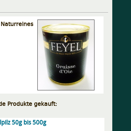
aturreines
de Produkte gekauft:
lpilz 50g bis 500g