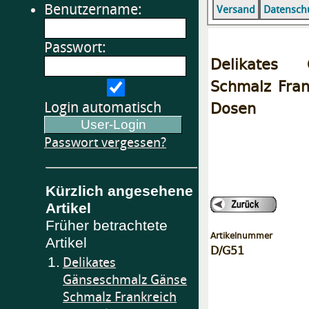
Benutzername:
Versand
Datensch
Passwort:
Delikates 
Schmalz Fran
Dosen
Login automatisch
Passwort vergessen?
Kürzlich angesehene
Artikel
Früher betrachtete
Artikelnummer
Artikel
D/G51
1.
Delikates
Gänseschmalz Gänse
Schmalz Frankreich