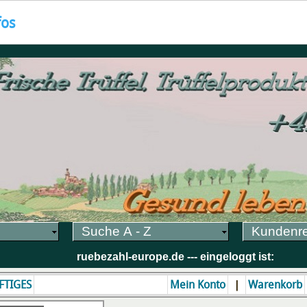
fos
Suche A - Z
Kundenr
ruebezahl-europe.de --- eingeloggt ist:
|
FTIGES
Mein Konto
Warenkorb