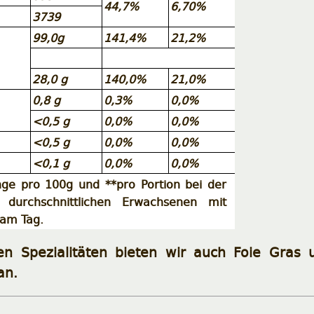
44,7%
6,70%
3739
99,0g
141,4%
21,2%
28,0 g
140,0%
21,0%
0,8 g
0,3%
0,0%
<0,5 g
0,0%
0,0%
<0,5 g
0,0%
0,0%
<0,1 g
0,0%
0,0%
e pro 100g und **pro Portion bei der
 durchschnittlichen Erwachsenen mit
 am Tag.
en Spezialitäten bieten wir auch Foie Gras 
an.