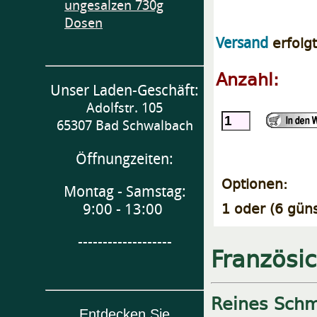
ungesalzen 730g
Dosen
erfolg
Versand
Anzahl:
Unser Laden-Geschäft:
Adolfstr. 105
65307 Bad Schwalbach
Öffnungzeiten:
Optionen:
Montag - Samstag:
1 oder (6 güns
9:00 - 13:00
-------------------
Französi
Reines Schm
Entdecken Sie