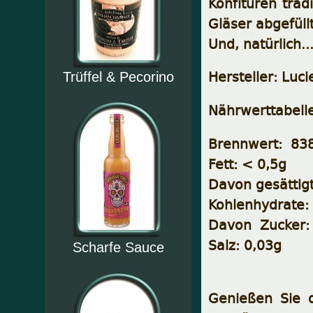
Konfitüren trad
Gläser abgefül
Und, natürlich.
Hersteller: Luc
Trüffel & Pecorino
Nährwerttabelle
Brennwert: 838
Fett: < 0,5g
Davon gesättigt
Kohlenhydrate:
Davon Zucker: 
Salz: 0,03g
Scharfe Sauce
Genießen Sie d