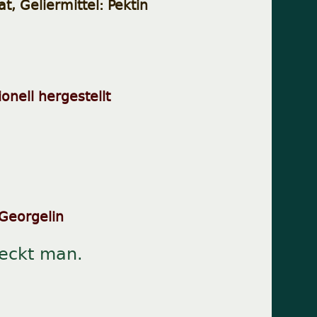
, Geliermittel: Pektin
onell hergestellt
Georgelin
eckt man.