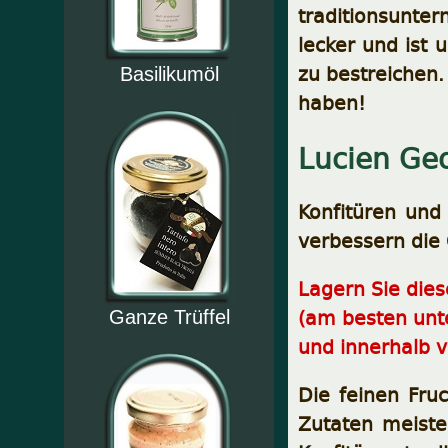
traditionsunt
lecker und ist
zu bestreichen
Basilikumöl
haben!
Lucien Geo
Konfitüren und 
verbessern die 
Lagern Sie die
(am besten unt
Ganze Trüffel
und innerhalb 
Die feinen Fr
Zutaten meiste