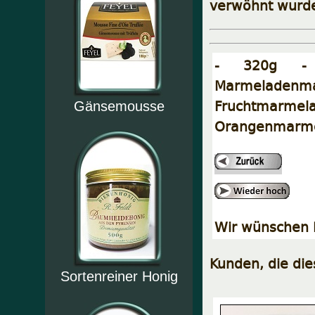
verwöhnt wurd
- 320g - 
Marmeladenm
Fruchtmarmel
Gänsemousse
Orangenmarme
Wir wünschen I
Kunden, die di
Sortenreiner Honig