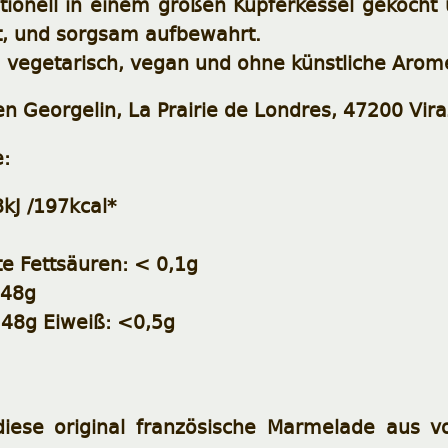
itionell in einem großen Kupferkessel gekoch
lt, und sorgsam aufbewahrt.
.. vegetarisch, vegan und ohne künstliche Arom
ien Georgelin, La Prairie de Londres, 47200 Vira
:
kJ /197kcal*
e Fettsäuren: < 0,1g
 48g
48g Eiweiß: <0,5g
iese original französische Marmelade aus v