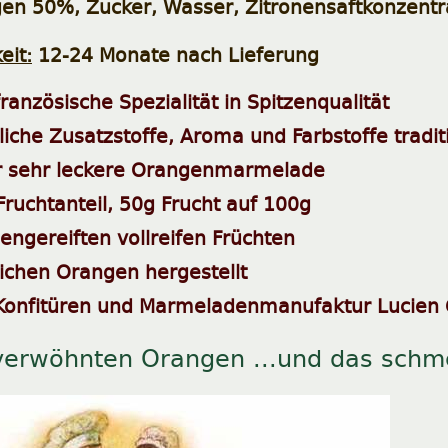
n 50%, Zucker, Wasser, Zitronensaftkonzentrat
eit:
12-24 Monate nach Lieferung
französische Spezialität in Spitzenqualität
iche Zusatzstoffe, Aroma und Farbstoffe traditi
r sehr leckere Orangenmarmelade
Fruchtanteil, 50g Frucht auf 100g
engereiften vollreifen Früchten
lichen Orangen hergestellt
Konfitüren und Marmeladenmanufaktur Lucien 
erwöhnten Orangen ...und das schm