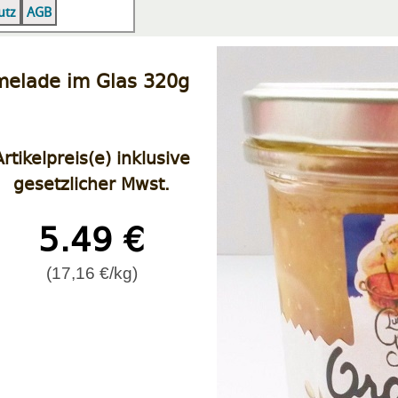
|
|
utz
AGB
elade im Glas 320g
Artikelpreis(e) inklusive
gesetzlicher Mwst.
5.49 €
(17,16 €/kg)