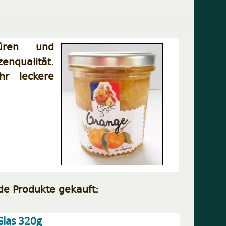
üren und
qualität.
hr leckere
de Produkte gekauft:
Glas 320g