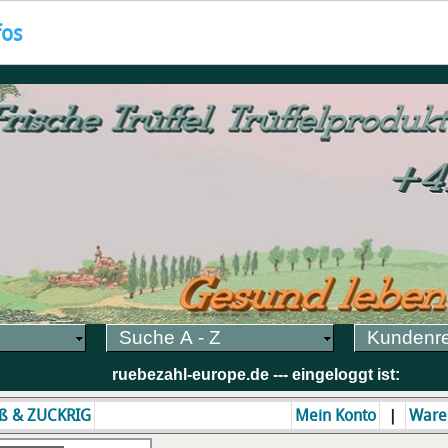
fos
Suche A - Z
Kundenr
ruebezahl-europe.de --- eingeloggt ist:
|
ß & ZUCKRIG
Mein Konto
Ware