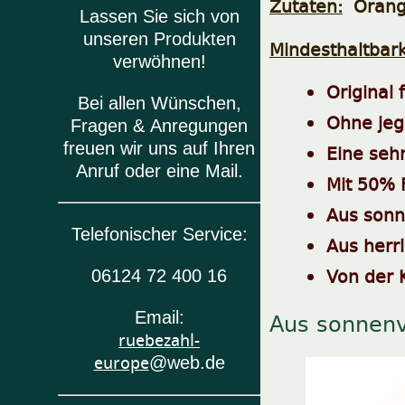
Zutaten:
Orange
Lassen Sie sich von
unseren Produkten
Mindesthaltbark
verwöhnen!
Original
Bei allen Wünschen,
Ohne jegl
Fragen & Anregungen
freuen wir uns auf Ihren
Eine seh
Anruf oder eine Mail.
Mit 50% 
Aus sonn
Telefonischer Service:
Aus herr
Von der 
06124 72 400 16
Aus sonnenv
Email:
ruebezahl-
europe
@web.de