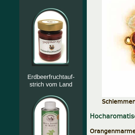
Erdbeerfruchtauf-
strich vom Land
Schlemmen "
Hocharomatis
Orangenmarmel