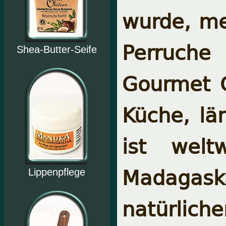
wurde, me
Perruche
Shea-Butter-Seife
Gourmet G
Küche, lä
ist welt
Madagask
Lippenpflege
natürliche