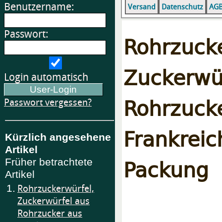
Benutzername:
Versand
Datenschutz
AG
Passwort:
Rohrzucke
Zuckerw
Login automatisch
Rohrzu
Passwort vergessen?
Frankre
Kürzlich angesehene
Artikel
Packung
Früher betrachtete
Artikel
1.
Rohrzuckerwürfel,
Zuckerwürfel aus
Rohrzucker aus