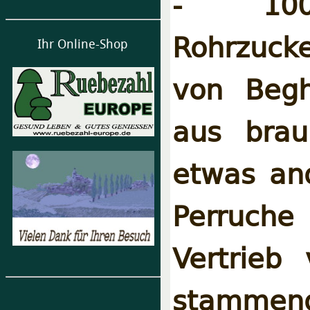
- 10
Rohrzuck
Ihr Online-Shop
von Begh
aus brau
etwas an
Perruche
Vertrieb
stamme