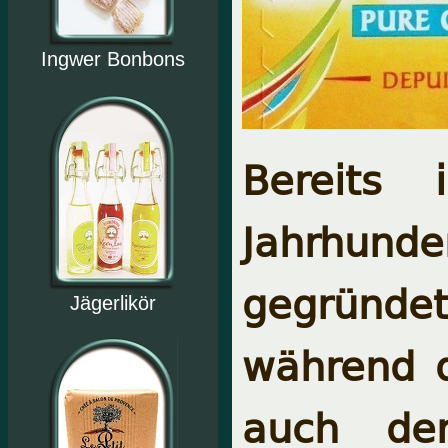
Ingwer Bonbons
Bereits
Jahrhund
gegründet
Jägerlikör
während d
auch der