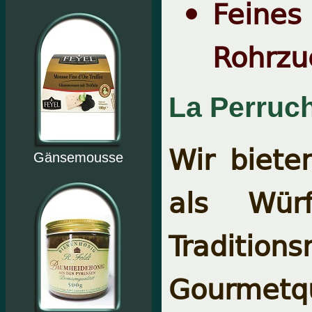
Feine
Rohrzu
La Perruch
Wir biete
Gänsemousse
als Würf
Tradition
Gourmetq