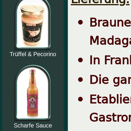
Braun
Madag
In Fran
Trüffel & Pecorino
Die ga
Etabli
Gastro
Scharfe Sauce