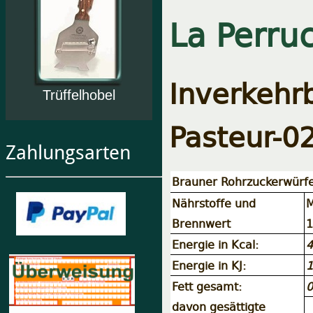
La Perru
Inverkeh
Trüffelhobel
Pasteur-02
Zahlungsarten
Brauner Rohrzuckerwürfe
Nährstoffe und
M
Brennwert
1
Energie in Kcal:
4
Energie in KJ:
1
Fett gesamt:
0
davon gesättigte