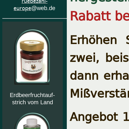
ruebezahl-
europe
@web.de
Rabatt be
Erhöhen 
zwei, bei
dann erhal
Mißverstä
Erdbeerfruchtauf-
strich vom Land
Angebot 1 