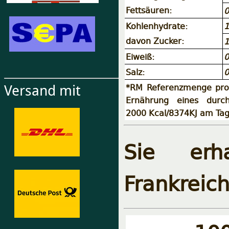
Fettsäuren:
0
Kohlenhydrate:
1
davon Zucker:
1
Eiweiß:
0
Salz:
0
*RM Referenzmenge pro 
Versand mit
Ernährung eines durch
2000 Kcal/8374KJ am Tag
Sie erh
Frankreic