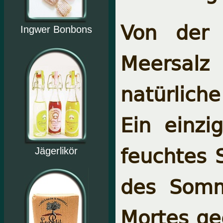
Von der 
Ingwer Bonbons
Meersalz
natürlich
Ein einzi
feuchtes 
Jägerlikör
des Somm
Mortes ge