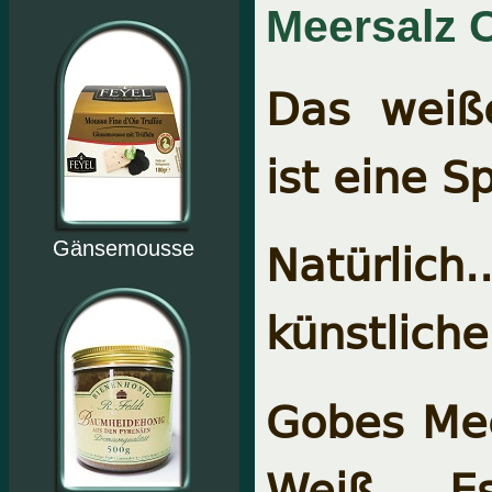
Meersalz C
Das weiße
ist eine S
Natürlic
Gänsemousse
künstliche
Gobes Mee
Weiß. Es