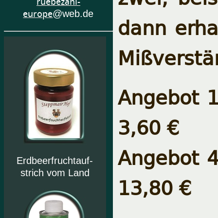
ruebezahl-
europe
@web.de
dann erhal
Mißverstä
Angebot 1 
3,60 €
Angebot 4 
Erdbeerfruchtauf-
strich vom Land
13,80 €