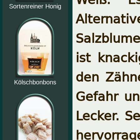
Sortenreiner Honig
Alternat
Salzblume
ist knack
den Zähne
Kölschbonbons
Gefahr un
Lecker. S
hervorrag