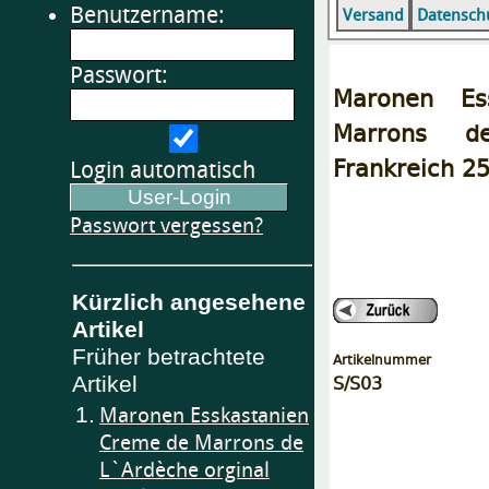
Benutzername:
Versand
Datensch
Passwort:
Maronen Es
Marrons de
Frankreich 2
Login automatisch
Passwort vergessen?
Kürzlich angesehene
Artikel
Früher betrachtete
Artikelnummer
S/S03
Artikel
1.
Maronen Esskastanien
Creme de Marrons de
L`Ardèche orginal