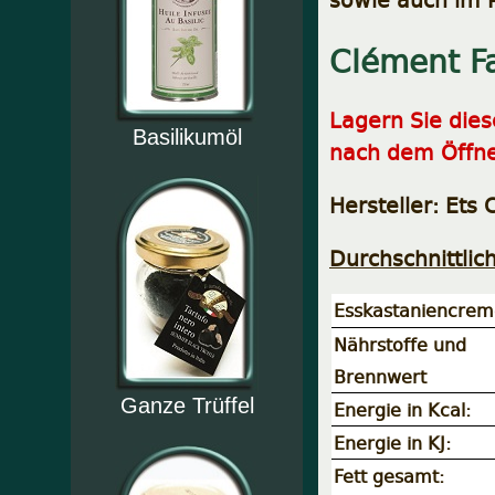
Clément F
Lagern Sie die
Basilikumöl
nach dem Öffne
Hersteller: Ets
Durchschnittlic
Esskastaniencre
Nährstoffe und
Brennwert
Ganze Trüffel
Energie in Kcal:
Energie in KJ:
Fett gesamt: