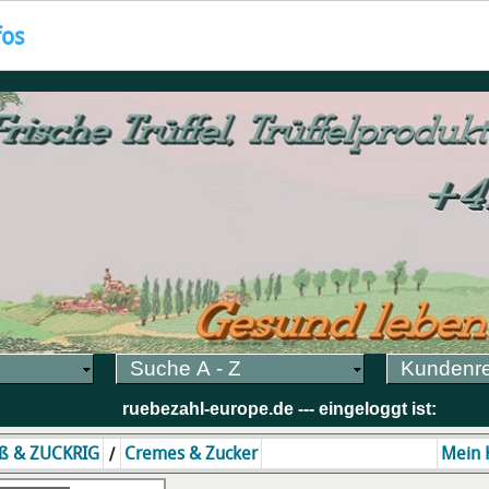
fos
Suche A - Z
Kundenr
ruebezahl-europe.de --- eingeloggt ist:
/
ß & ZUCKRIG
Cremes & Zucker
Mein 