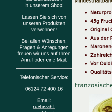
Mindesthaltbark
in unserem Shop!
Naturpro
Lassen Sie sich von
45g Fruc
unseren Produkten
Original
verwöhnen!
Aus der 
Bei allen Wünschen,
Maronenc
Fragen & Anregungen
freuen wir uns auf Ihren
Zahlreic
Anruf oder eine Mail.
Vor Oxid
Qualität
Telefonischer Service:
Französisch
06124 72 400 16
Email:
ruebezahl-