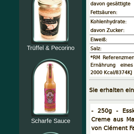
davon gesättigte
Fettsäuren:
Kohlenhydrate:
davon Zucker:
Eiweiß:
Trüffel & Pecorino
Salz:
*RM Referenzmeng
Ernährung eines
2000 Kcal/8374KJ
Sie erhalten ei
- 250g - Ess
Creme aus Mar
Scharfe Sauce
von Clément Fa