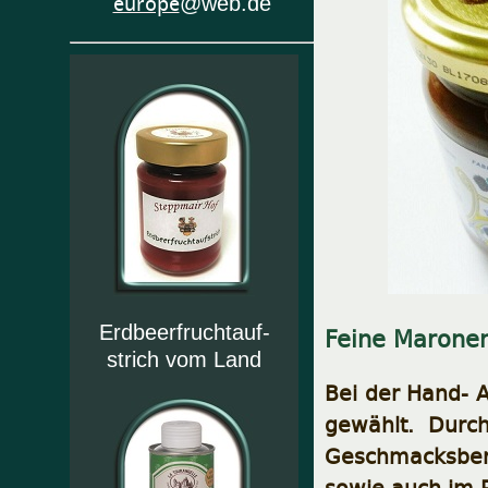
europe
@web.de
Erdbeerfruchtauf-
Feine Marone
strich vom Land
Bei der Hand- 
gewählt. Durc
Geschmacksbere
sowie auch im 