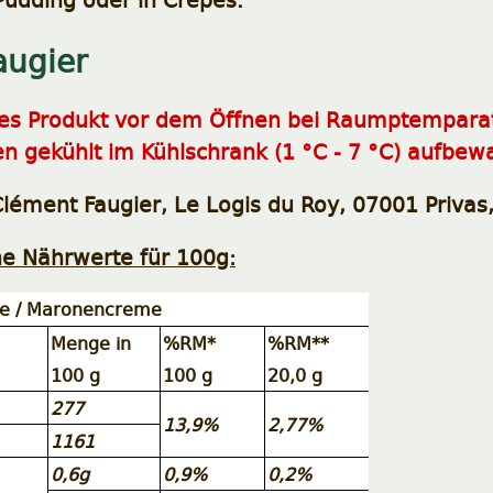
augier
ses Produkt vor dem Öffnen bei Raumptempara
n gekühlt im Kühlschrank (1 °C - 7 °C) aufbew
 Clément Faugier, Le Logis du Roy, 07001 Privas
he Nährwerte für 100g:
me / Maronencreme
Menge in
%RM*
%RM**
100 g
100 g
20,0 g
277
13,9%
2,77%
1161
0,6g
0,9%
0,2%