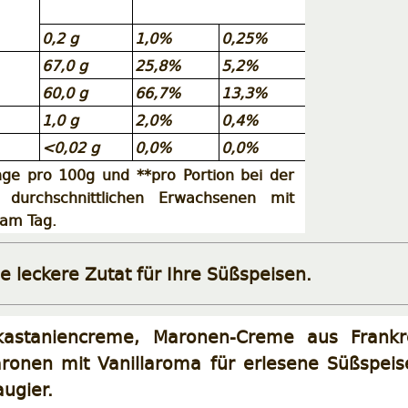
0,2 g
1,0%
0,25%
67,0 g
25,8%
5,2%
60,0 g
66,7%
13,3%
1,0 g
2,0%
0,4%
<0,02 g
0,0%
0,0%
e pro 100g und **pro Portion bei der
 durchschnittlichen Erwachsenen mit
 am Tag.
ne leckere Zutat für Ihre Süßspeisen.
kastaniencreme, Maronen-Creme aus Frankre
onen mit Vanillaroma für erlesene Süßspeis
ugier.