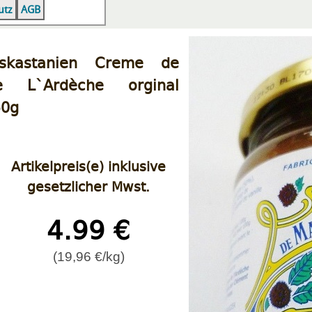
|
|
utz
AGB
skastanien Creme de
 L`Ardèche orginal
50g
Artikelpreis(e) inklusive
gesetzlicher Mwst.
4.99 €
(19,96 €/kg)