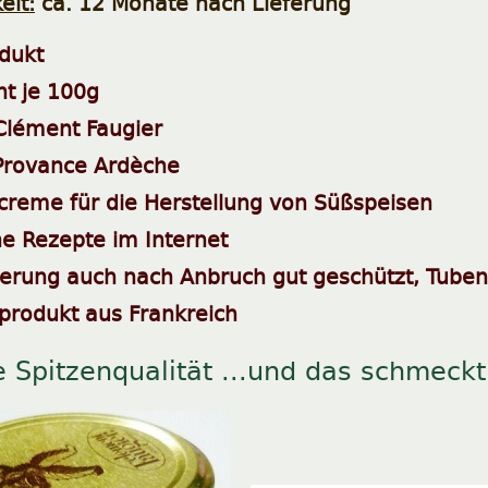
eit:
ca. 12 Monate nach Lieferung
dukt
ht je 100g
 Clément Faugier
Provance Ardèche
reme für die Herstellung von Süßspeisen
he Rezepte im Internet
ierung auch nach Anbruch gut geschützt, Tuben
sprodukt aus Frankreich
e Spitzenqualität ...und das schmeck