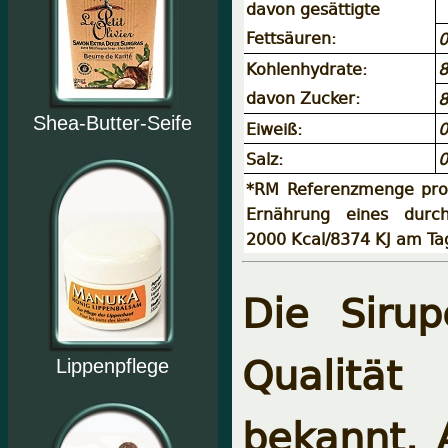
davon gesättigte
Fettsäuren:
0
Kohlenhydrate:
8
davon Zucker:
8
Shea-Butter-Seife
Eiweiß:
0
Salz:
0
*RM Referenzmenge pro 
Ernährung eines durch
2000 Kcal/8374 KJ am Ta
Die Sirup
Qualität
Lippenpflege
bekannt. 