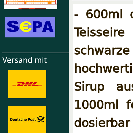
- 600ml 
Teisseir
schwarz
Versand mit
hochwert
Sirup au
1000ml f
dosierbar 