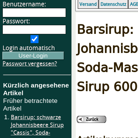
Benutzername:
Versand
Datenschutz
AG
Passwort:
Barsi
Johannisb
Login automatisch
Soda-Ma
Passwort vergessen?
Sirup 60
Kürzlich angesehene
Artikel
Früher betrachtete
Artikel
1.
Barsirup: schwarze
Johannisbeere Sirup
"Cassis", Soda-