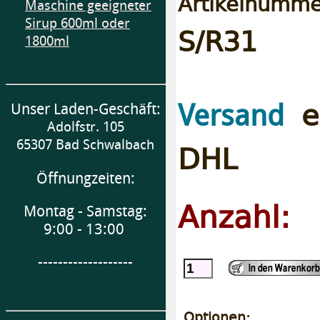
Artikelnumme
Maschine geeigneter
Sirup 600ml oder
S/R31
1800ml
er
Versand
Unser Laden-Geschäft:
Adolfstr. 105
DHL
65307 Bad Schwalbach
Öffnungzeiten:
Anzahl:
Montag - Samstag:
9:00 - 13:00
-------------------
Optionen: