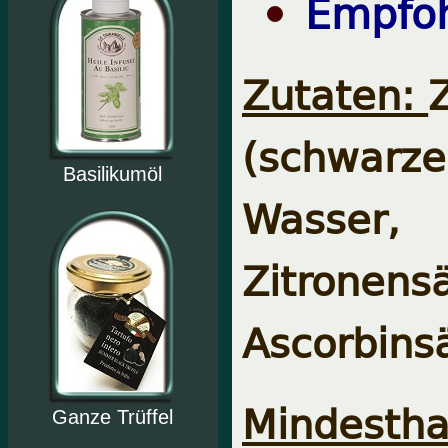
Empfoh
Zutaten:
(schwarz
Basilikumöl
Wasser
Zitrone
Ascorbins
Mindesth
Ganze Trüffel