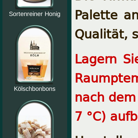
Palette a
Sortenreiner Honig
Qualität, 
Lagern Si
Raumptem
Kölschbonbons
nach dem 
7 °C) auf