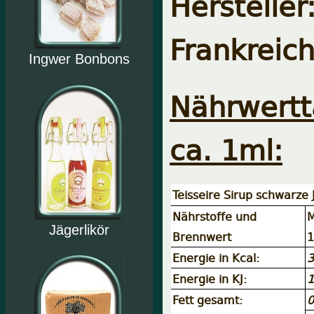
Herstelle
Frankreic
Ingwer Bonbons
Nährwertt
ca. 1ml:
Teisseire Sirup schwarze
Nährstoffe und
M
Jägerlikör
Brennwert
1
Energie in Kcal:
3
Energie in KJ:
1
Fett gesamt:
0