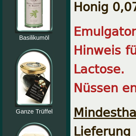
Honig 0,07
Emulgator
Basilikumöl
Hinweis fü
Lactose.
Nüssen en
Mindesthal
Ganze Trüffel
Lieferung