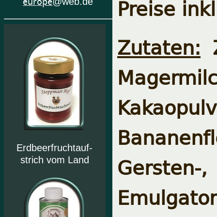
Preise ink
europe
@web.de
Zutaten:
Z
Magermil
Kakaop
Bananenf
Erdbeerfruchtauf-
Gersten-
strich vom Land
Emulgato