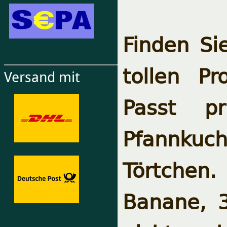
Finden Si
tollen P
Versand mit
Passt p
Pfannk
Törtchen
Banane, 3