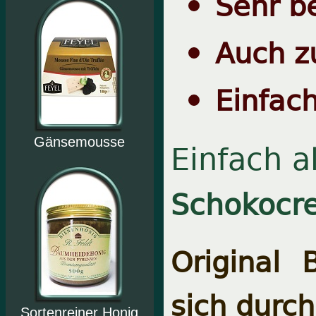
Sehr b
Auch z
Einfac
Gänsemousse
Einfach a
Schokocre
Original
sich durch
Sortenreiner Honig