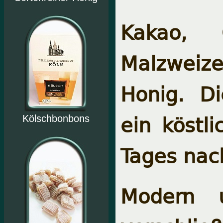
Kakao, 
Malzweiz
Honig. Di
ein köstl
Kölschbonbons
Tages nac
Modern u