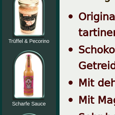
Origin
tartine
Trüffel & Pecorino
Schok
Getrei
Mit de
Mit Ma
Scharfe Sauce