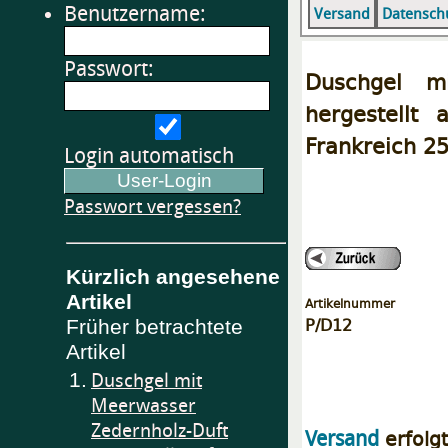
Benutzername:
Versand
Datensch
Passwort:
Duschgel mi
hergestellt 
Frankreich 2
Login automatisch
Passwort vergessen?
Kürzlich angesehene
Artikel
Artikelnummer
P/D12
Früher betrachtete
Artikel
1.
Duschgel mit
Meerwasser
Zedernholz-Duft
erfolg
Versand