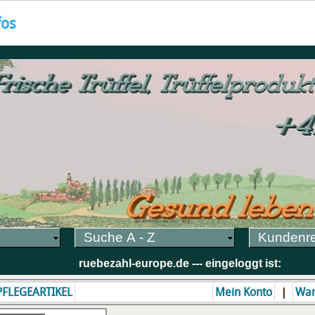
fos
Suche A - Z
Kundenr
ruebezahl-europe.de --- eingeloggt ist:
|
 PFLEGEARTIKEL
Mein Konto
War