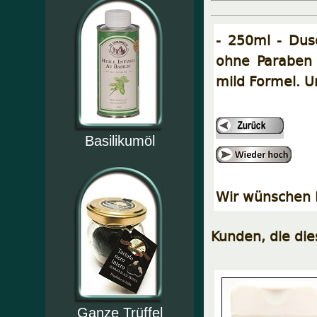
- 250ml - Dus
ohne Paraben m
mild Formel. U
Basilikumöl
Wir wünschen I
Kunden, die di
Ganze Trüffel