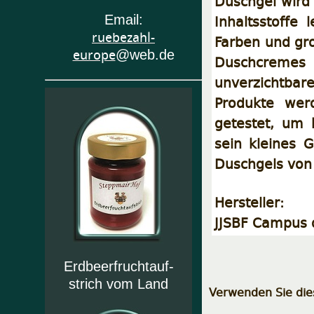
Duschgel wird 
Inhaltsstoffe
Email:
ruebezahl-
Farben und gro
europe
@web.de
Duschcremes
unverzichtba
Produkte werd
getestet, um 
sein kleines 
Duschgels von 
Hersteller:
JJSBF Campus 
Erdbeerfruchtauf-
strich vom Land
Verwenden Sie dies