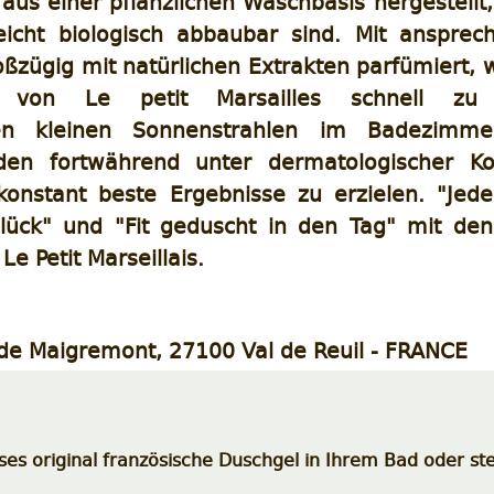
aus einer pflanzlichen Waschbasis hergestellt
 leicht biologisch abbaubar sind. Mit anspre
ßzügig mit natürlichen Extrakten parfümiert,
 von Le petit Marsailles schnell zu 
ren kleinen Sonnenstrahlen im Badezimme
en fortwährend unter dermatologischer Kon
konstant beste Ergebnisse zu erzielen. "Jed
Glück" und "Fit geduscht in den Tag" mit den
Le Petit Marseillais.
de Maigremont, 27100 Val de Reuil - FRANCE
es original französische Duschgel in Ihrem Bad oder ste