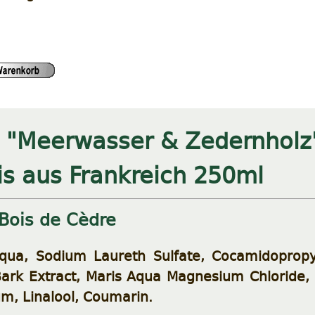
 "Meerwasser & Zedernholz"
is aus Frankreich 250ml
Bois de Cèdre
ua, Sodium Laureth Sulfate, Cocamidopropyl
Bark Extract, Maris Aqua Magnesium Chloride, 
m, Linalool, Coumarin.