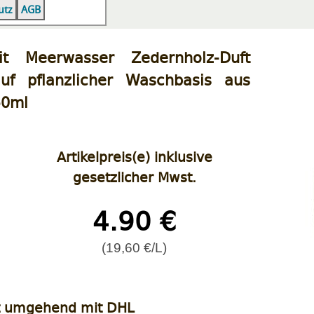
|
|
utz
AGB
t Meerwasser Zedernholz-Duft
auf pflanzlicher Waschbasis aus
50ml
Artikelpreis(e) inklusive
gesetzlicher Mwst.
4.90 €
(19,60 €/L)
t umgehend mit DHL