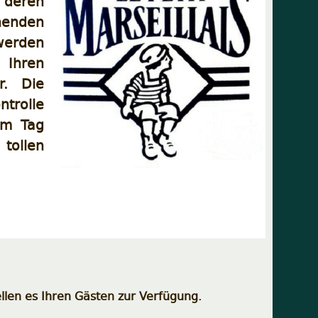
, deren
chenden
 werden
Ihren
r. Die
trolle
em Tag
 tollen
llen es Ihren Gästen zur Verfügung.