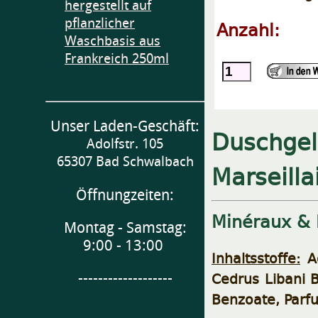
hergestellt auf
pflanzlicher
Anzahl:
Waschbasis aus
Frankreich 250ml
Unser Laden-Geschäft:
Duschgel
Adolfstr. 105
65307 Bad Schwalbach
Marseilla
Öffnungzeiten:
Minéraux & 
Montag - Samstag:
9:00 - 13:00
Inhaltsstoffe:
Aq
Cedrus Libani 
-------------------
Benzoate, Parfu