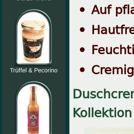
Auf pfl
Hautfr
Feucht
Cremig
Trüffel & Pecorino
Duschcrem
Kollektio