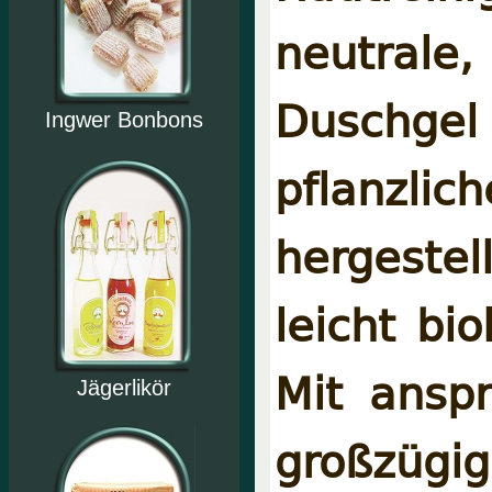
neutrale
Duschg
Ingwer Bonbons
pflanz
hergestel
leicht bi
Mit ansp
Jägerlikör
großzüg