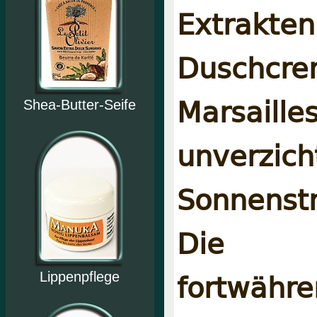
Extrakte
Duschcr
Marsaill
Shea-Butter-Seife
unverz
Sonnenst
Die P
fortw
Lippenpflege