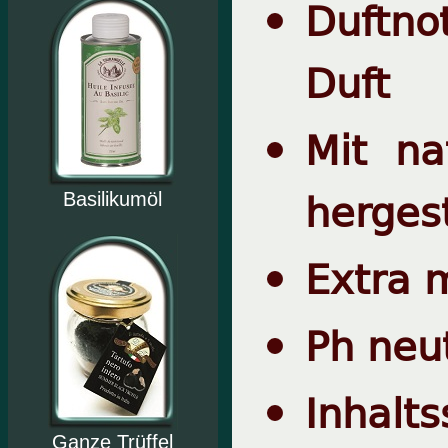
Duftno
Duft
Mit na
hergest
Basilikumöl
Extra 
Ph neu
Inhalts
Ganze Trüffel