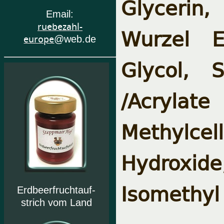
Glycerin,
Email:
ruebezahl-
Wurzel E
europe
@web.de
Glycol, 
/Acryla
Methylce
Hydroxid
Isomethyl 
Erdbeerfruchtauf-
strich vom Land