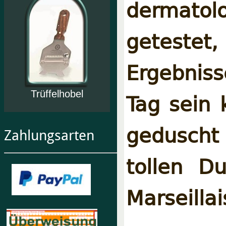
dermato
getestet
Ergebniss
Tag sein 
Trüffelhobel
geduscht
Zahlungsarten
tollen D
Marseilla