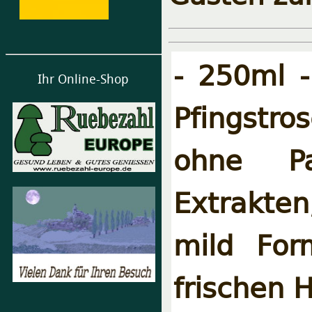
- 250ml 
Ihr Online-Shop
Pfingstro
ohne Pa
Extrakten
mild For
frischen 