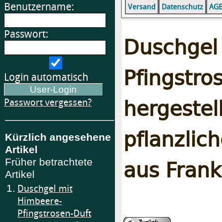
Benutzername:
Versand
Datenschutz
AG
Passwort:
Duschgel
Pfingstro
Login automatisch
herge
Passwort vergessen?
pflanzli
Kürzlich angesehene
Artikel
aus Frank
Früher betrachtete
Artikel
1.
Duschgel mit
Himbeere-
Pfingstrosen-Duft