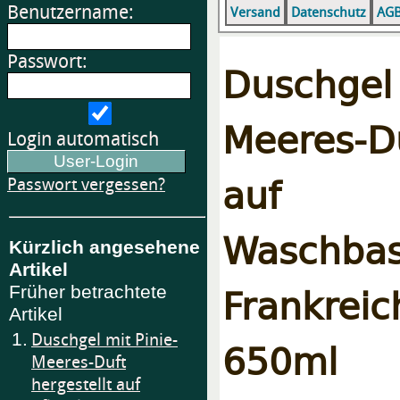
Benutzername:
Versand
Datenschutz
AG
Passwort:
Duschge
Meeres-D
Login automatisch
auf pf
Passwort vergessen?
Wasch
Kürzlich angesehene
Artikel
Frankre
Früher betrachtete
Artikel
1.
Duschgel mit Pinie-
650ml
Meeres-Duft
hergestellt auf