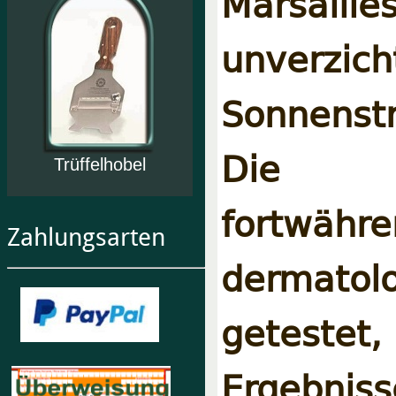
Marsaill
unverz
Sonnenst
Die P
Trüffelhobel
fortw
Zahlungsarten
dermato
getestet
Ergebniss