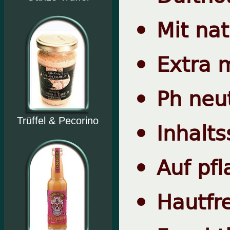
Mit nat
Extra 
Ph neu
Trüffel & Pecorino
Inhalts
Auf pfl
Hautfr