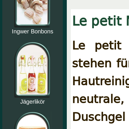
Le petit 
Ingwer Bonbons
Le petit 
stehen fü
Hautreini
neutrale
Jägerlikör
Duschg