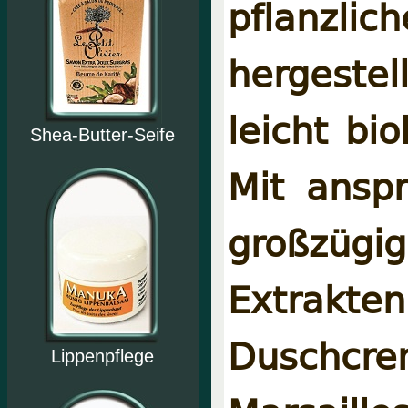
pflanz
hergestel
leicht bi
Shea-Butter-Seife
Mit ansp
großzüg
Extrakte
Duschcr
Lippenpflege