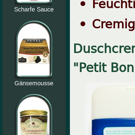
Feucht
Scharfe Sauce
Cremig
Duschcrem
"Petit Bo
Gänsemousse