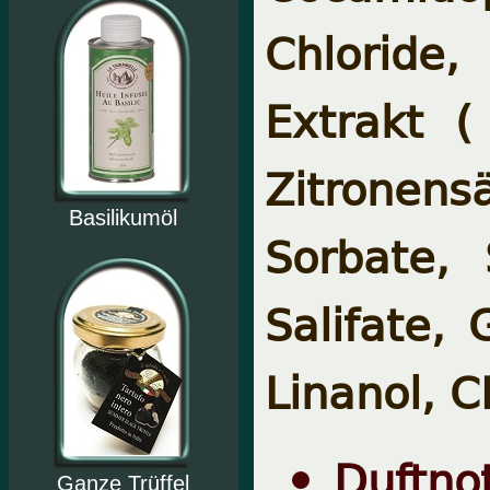
Chloride
Extrakt (
Zitronen
Basilikumöl
Sorbate,
Salifate,
Linanol, C
Duftnot
Ganze Trüffel