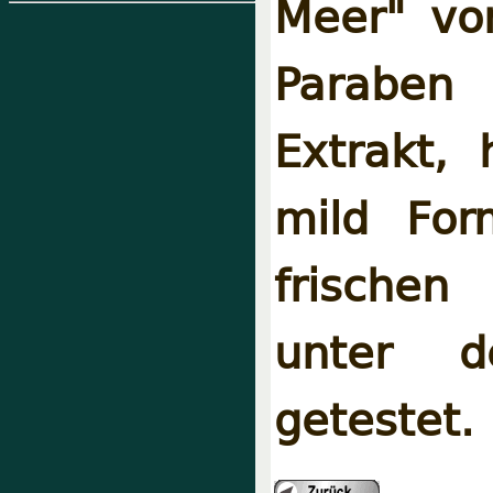
Meer" von
Paraben 
Extrakt, 
mild For
frischen
unter de
getestet.