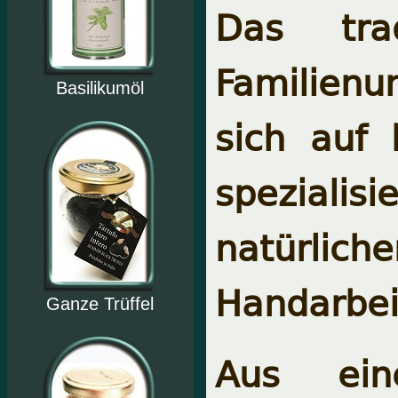
Das trad
Familien
Basilikumöl
sich auf 
speziali
natürlic
Handarbei
Ganze Trüffel
Aus ein