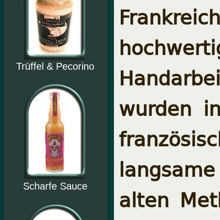
Frankre
hochwertig
Trüffel & Pecorino
Handarbe
wurden i
französis
langsame 
Scharfe Sauce
alten Met