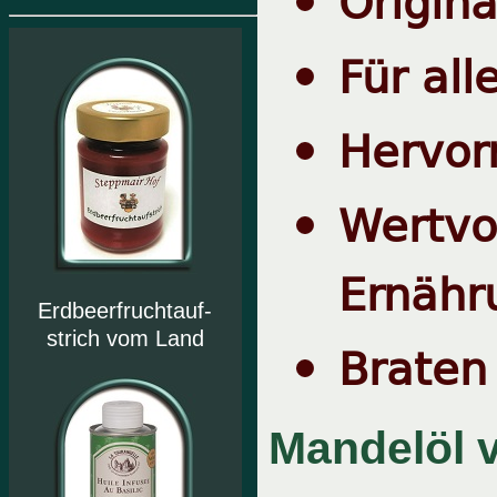
Origina
Für al
Hervor
Wertv
Ernähr
Erdbeerfruchtauf-
strich vom Land
Braten
Mandelöl 