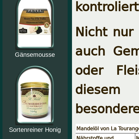
kontrolier
Nicht nur 
auch Gemü
Gänsemousse
oder Fle
diesem 
besonderen
Mandelöl von La Tourange
Sortenreiner Honig
Nährstoffe und
M