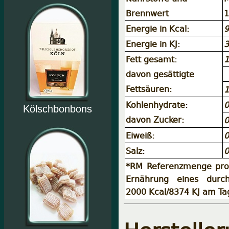
Brennwert
1
Energie in Kcal:
9
Energie in KJ:
3
Fett gesamt:
1
davon gesättigte
Fettsäuren:
1
Kohlenhydrate:
0
Kölschbonbons
davon Zucker:
0
Eiweiß:
0
Salz:
0
*RM Referenzmenge pro 
Ernährung eines durch
2000 Kcal/8374 KJ am Ta