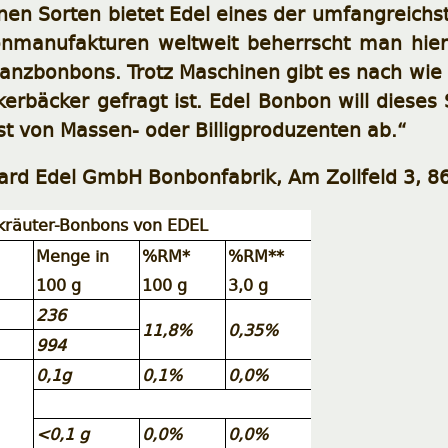
en Sorten bietet Edel eines der umfangreichs
manufakturen weltweit beherrscht man hier 
anzbonbons. Trotz Maschinen gibt es nach wie v
erbäcker gefragt ist. Edel Bonbon will dieses 
t von Massen- oder Billigproduzenten ab.“
uard Edel GmbH Bonbonfabrik, Am Zollfeld 3, 
nkräuter-Bonbons von EDEL
Menge in
%RM*
%RM**
100 g
100 g
3,0 g
236
11,8%
0,35%
994
0,1g
0,1%
0,0%
<0,1 g
0,0%
0,0%