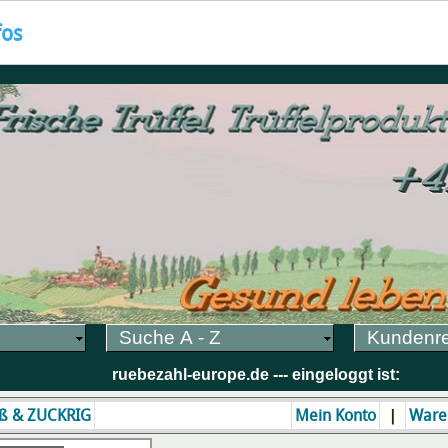
fos
Suche A - Z
Kundenr
ruebezahl-europe.de --- eingeloggt ist:
|
ß & ZUCKRIG
Mein Konto
Ware