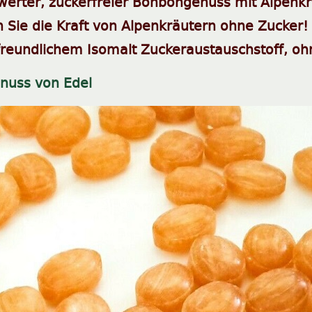
erter, zuckerfreier Bonbongenuss mit Alpenkr
 Sie die Kraft von Alpenkräutern ohne Zucker!
freundlichem Isomalt Zuckeraustauschstoff, o
enuss von Edel