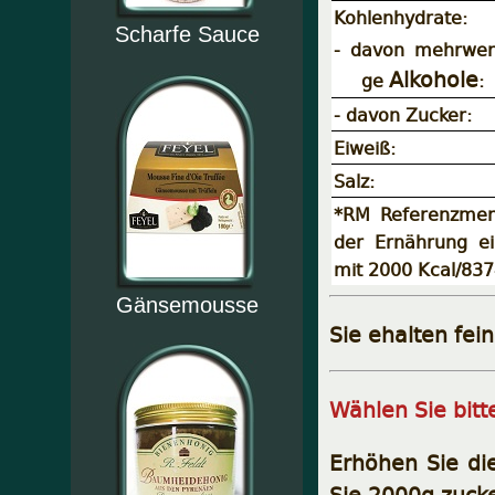
Kohlenhydrate:
Scharfe Sauce
- davon mehrwer
Alkohole
ge
:
- davon Zucker:
Eiweiß:
Salz:
*RM Referenzmen
der Ernährung ei
mit 2000 Kcal/837
Gänsemousse
Sie ehalten fei
Wählen Sie bit
Erhöhen Sie di
Sie 2000g zucke