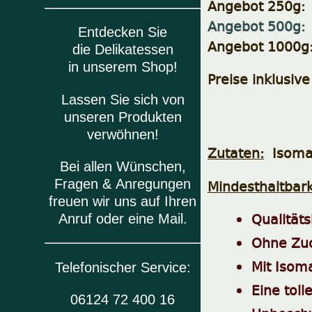
Angebot 250g: 
Angebot 500g: 
Entdecken Sie
Angebot 1000g: 
die Delikatessen
in unserem Shop!
Preise inklusiv
Lassen Sie sich von
unseren Produkten
verwöhnen!
Zutaten:
Isomal
Bei allen Wünschen,
Mindesthaltbark
Fragen & Anregungen
freuen wir uns auf Ihren
Qualität
Anruf oder eine Mail.
Ohne Zuc
Mit Isom
Telefonischer Service:
Eine toll
06124 72 400 16