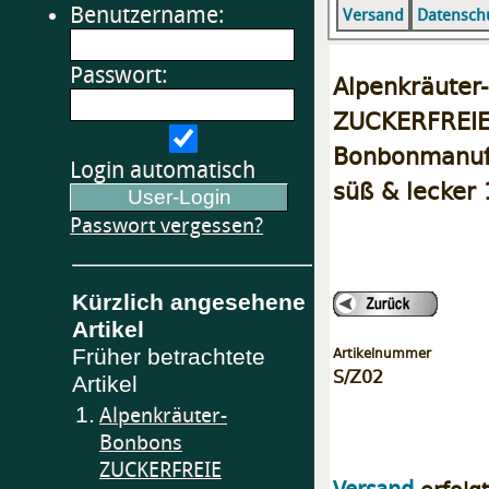
Benutzername:
Versand
Datensch
Passwort:
Alpenkräuter
ZUCKERF
Bonbonmanufa
Login automatisch
süß & lecker
Passwort vergessen?
Kürzlich angesehene
Artikel
Artikelnummer
Früher betrachtete
S/Z02
Artikel
1.
Alpenkräuter-
Bonbons
ZUCKERFREIE