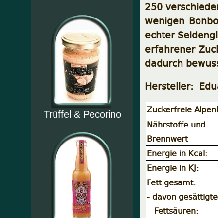
250 verschieden
wenigen Bonbon
echter Seidengl
erfahrener Zuck
dadurch bewuss
Hersteller: Ed
Zuckerfreie Alpe
Trüffel & Pecorino
Nährstoffe und
Brennwert
Energie in Kcal:
Energie in KJ:
Fett gesamt:
- davon gesättigte
Fettsäuren: