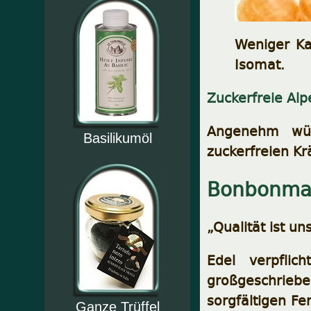
Weniger Ka
Isomat.
Zuckerfreie Al
Angenehm wür
Basilikumöl
zuckerfreien Kr
Bonbonman
„Qualität ist un
Edel verpflic
großgeschrieben
sorgfältigen Fe
Ganze Trüffel