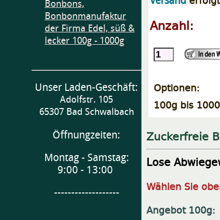
erfolg
Versand
Bonbons,
Bonbonmanufaktur
Anzahl:
der Firma Edel, süß &
lecker 100g - 1000g
Optionen:
Unser Laden-Geschäft:
Adolfstr. 105
100g bis 1000
65307 Bad Schwalbach
Zuckerfreie B
Öffnungzeiten:
Montag - Samstag:
Lose Abwiege
9:00 - 13:00
Wählen Sie oben
-------------------
Angebot 100g