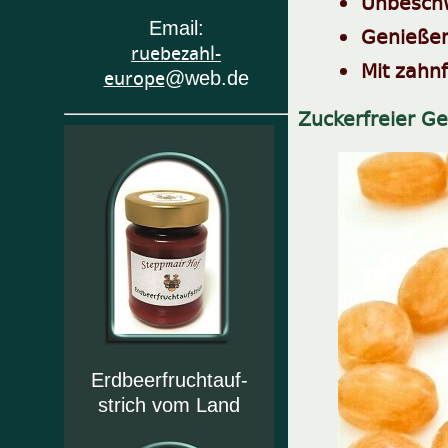
Unbeschw
Email:
Genießen
ruebezahl-
Mit zahn
europe
@web.de
Zuckerfreier G
Erdbeerfruchtauf-
strich vom Land