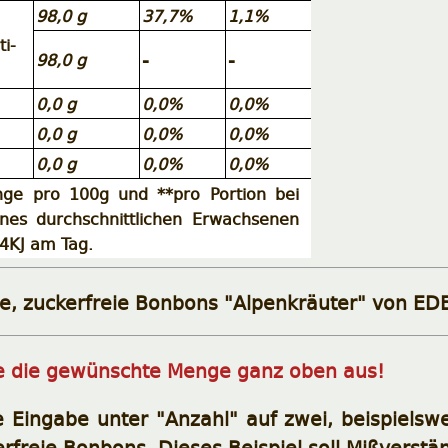
98,0 g
37,7%
1,1%
ti-
-
-
98,0 g
0,0 g
0,0%
0,0%
0,0 g
0,0%
0,0%
0,0 g
0,0%
0,0%
ge pro 100g und **pro Portion bei
nes durchschnittlichen Erwachsenen
4KJ am Tag.
ne, zuckerfreie Bonbons "Alpenkräuter" von ED
te die gewünschte Menge ganz oben aus!
e Eingabe unter "Anzahl" auf zwei, beispiels
rfreie Bonbons. Dieses Beispiel soll Mißverstä