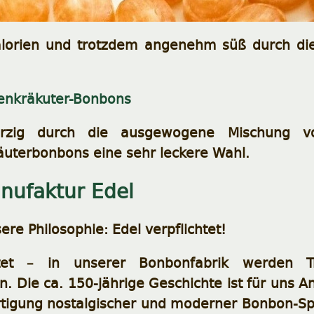
lorien und trotzdem angenehm süß durch die
penkräkuter-Bonbons
zig durch die ausgewogene Mischung von
äuterbonbons eine sehr leckere Wahl.
ufaktur Edel
sere Philosophie: Edel verpflichtet!
htet – in unserer Bonbonfabrik werden Tr
. Die ca. 150-jährige Geschichte ist für uns A
rtigung nostalgischer und moderner Bonbon-Spez