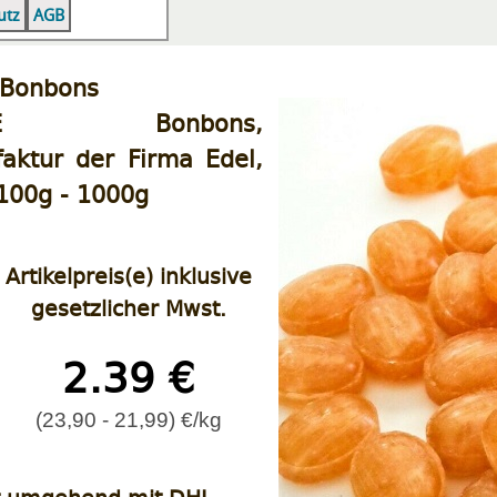
|
|
utz
AGB
-Bonbons
REIE Bonbons,
ktur der Firma Edel,
 100g - 1000g
Artikelpreis(e) inklusive
gesetzlicher Mwst.
2.39 €
(23,90 - 21,99) €/kg