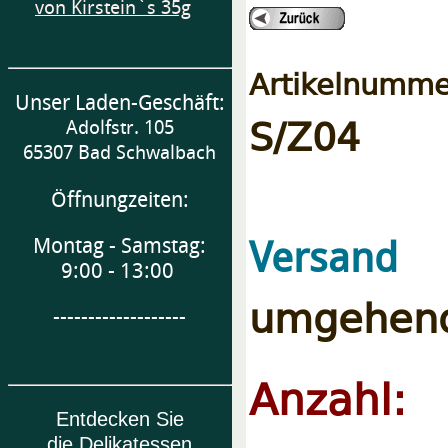
von Kirstein`s 35g
Artikelnumme
Unser Laden-Geschäft:
S/Z04
Adolfstr. 105
65307 Bad Schwalbach
Öffnungzeiten:
e
Versand
Montag - Samstag:
9:00 - 13:00
umgehend
-------------------
Anzahl:
Entdecken Sie
die Delikatessen