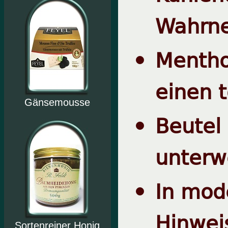
Wahrne
Mentho
einen 
Gänsemousse
Beute
unterw
In mod
Hinwei
Sortenreiner Honig