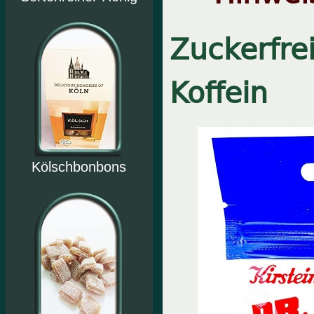
Zuckerfre
Koffein
Kölschbonbons