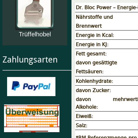
Dr. Bloc Power – Energie
Nährstoffe und
Brennwert
Trüffelhobel
Energie in Kcal:
Energie in KJ:
Fett gesamt:
Zahlungsarten
davon gesättigte
Fettsäuren:
Kohlenhydrate:
davon Zucker:
davon mehrwerti
Alkohole:
Eiweiß:
Salz:
*RM Referenzmenge pro 1