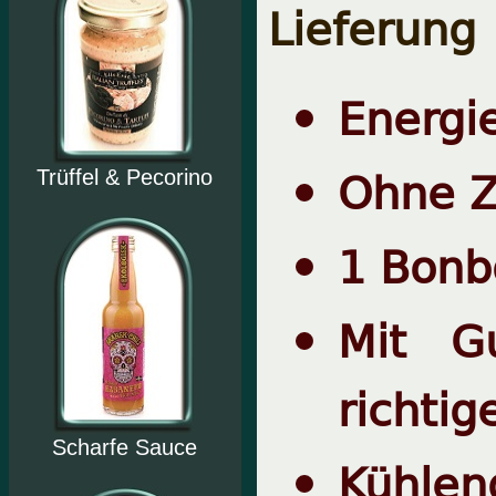
Lieferung
Energi
Ohne Z
Trüffel & Pecorino
1 Bonb
Mit G
richti
Scharfe Sauce
Kühl