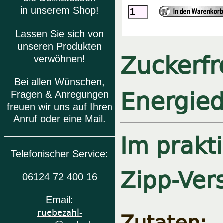
in unserem Shop!
Lassen Sie sich von
unseren Produkten
Zuckerfr
verwöhnen!
Bei allen Wünschen,
Energied
Fragen & Anregungen
freuen wir uns auf Ihren
Anruf oder eine Mail.
Im prakt
Telefonischer Service:
Zipp-Vers
06124 72 400 16
Email:
Zutaten:
I
ruebezahl-