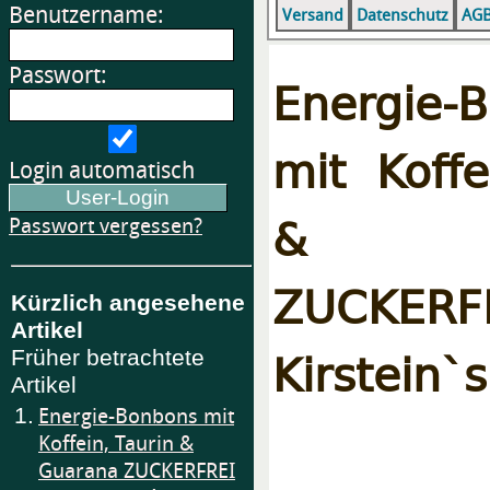
Benutzername:
Versand
Datenschutz
AG
Passwort:
Energie-
mit Koffe
Login automatisch
& Gu
Passwort vergessen?
ZUCKER
Kürzlich angesehene
Artikel
Kirstein`
Früher betrachtete
Artikel
1.
Energie-Bonbons mit
Koffein, Taurin &
Guarana ZUCKERFREI