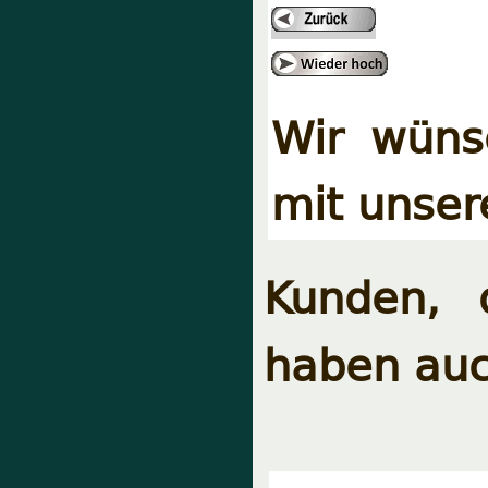
Wir wüns
mit unser
Kunden, 
haben auc