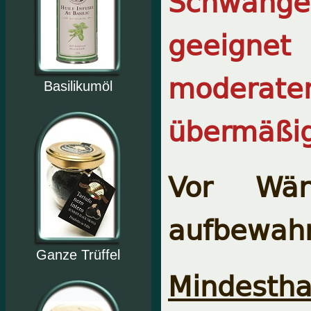
Schwang
geeignet 
moderat
Basilikumöl
übermäßig
Vor Wär
aufbewah
Ganze Trüffel
Mindesthal