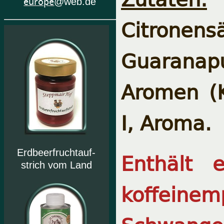
europe
@web.de
Citrone
Guaranapul
Aromen (Kr
I, Aroma.
Erdbeerfruchtauf-
Enthält 
strich vom Land
koffein