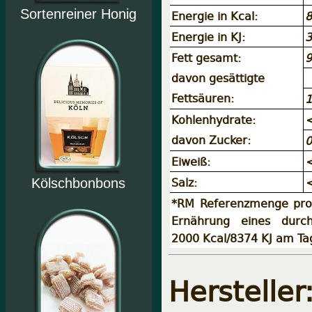
Sortenreiner Honig
Energie in Kcal:
8
Energie in KJ:
3
Fett gesamt:
9
davon gesättigte
Fettsäuren:
1
Kohlenhydrate:
<
davon Zucker:
0
Eiweiß:
<
Salz:
<
Kölschbonbons
*RM Referenzmenge pro 
Ernährung eines durch
2000 Kcal/8374 KJ am Ta
Herstell