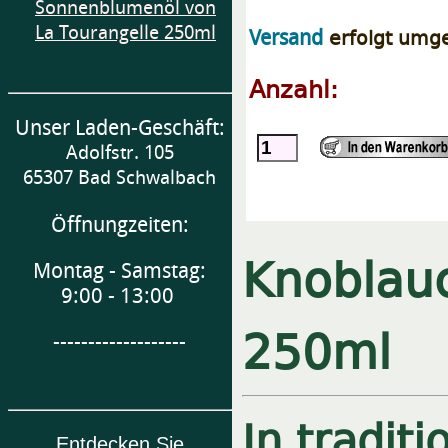
Sonnenblumenöl von
La Tourangelle 250ml
erfolgt umg
Versand
Anzahl:
Unser Laden-Geschäft:
Adolfstr. 105
65307 Bad Schwalbach
Öffnungzeiten:
Knoblauc
Montag - Samstag:
9:00 - 13:00
250ml
-------------------
In tradit
Entdecken Sie