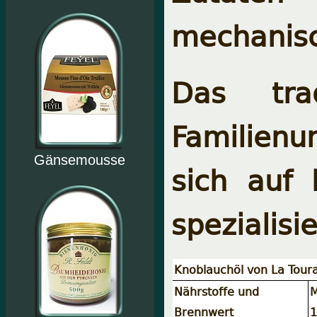
mechanisc
Das trad
Familien
Gänsemousse
sich auf 
spezialisie
Knoblauchöl von La Tour
Nährstoffe und
M
Brennwert
1