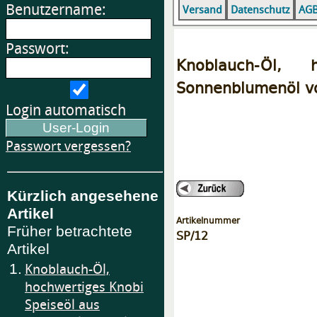
Benutzername:
Versand
Datenschutz
AG
Passwort:
Knoblauch-Öl, 
Sonnenblumenöl vo
Login automatisch
Passwort vergessen?
Kürzlich angesehene
Artikel
Artikelnummer
Früher betrachtete
SP/12
Artikel
1.
Knoblauch-Öl,
hochwertiges Knobi
Speiseöl aus