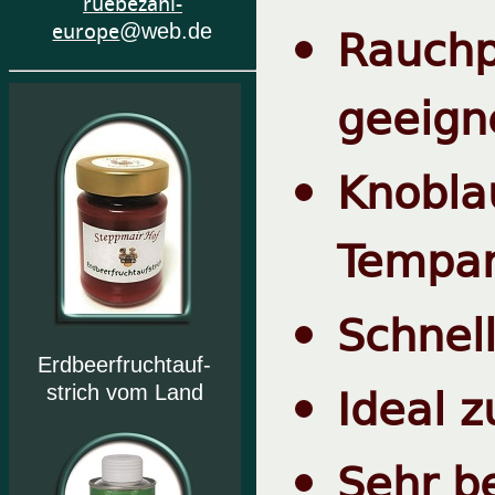
ruebezahl-
Rauchp
europe
@web.de
geeign
Knobl
Tempar
Schnel
Erdbeerfruchtauf-
Ideal 
strich vom Land
Sehr b