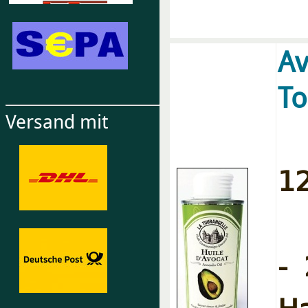
Av
To
Versand mit
12
- 
H