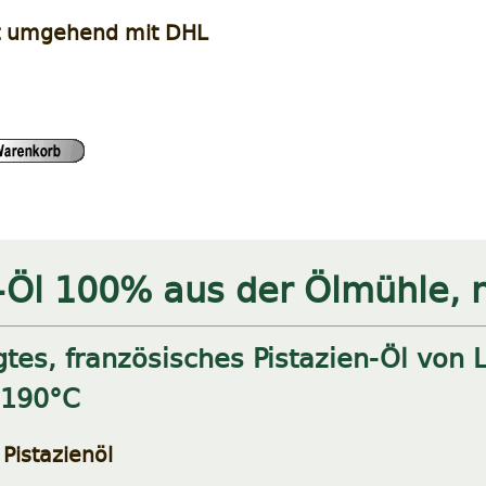
t umgehend mit DHL
n-Öl 100% aus der Ölmühle, 
tes, französisches Pistazien-Öl von 
 190°C
istazienöl