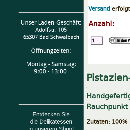
erfolg
Versand
Anzahl:
Unser Laden-Geschäft:
Adolfstr. 105
65307 Bad Schwalbach
Öffnungzeiten:
Montag - Samstag:
9:00 - 13:00
Pistazie
-------------------
Handgefertig
Rauchpunkt
Entdecken Sie
Zutaten:
100% P
die Delikatessen
in unserem Shop!