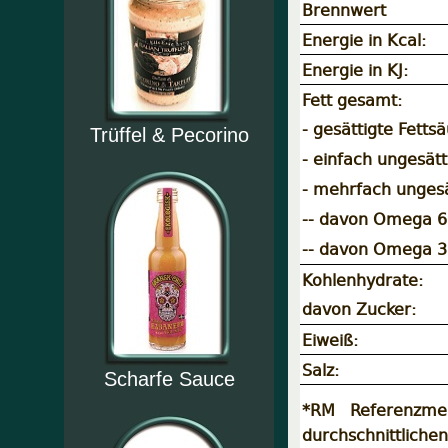
Brennwert
Energie in Kcal:
Energie in KJ:
Fett gesamt:
- gesättigte Fetts
Trüffel & Pecorino
- einfach ungesätt
- mehrfach ungesä
-- davon Omega 6
-- davon Omega 3
Kohlenhydrate:
davon Zucker:
Eiweiß:
Salz:
Scharfe Sauce
*RM Referenzme
durchschnittliche