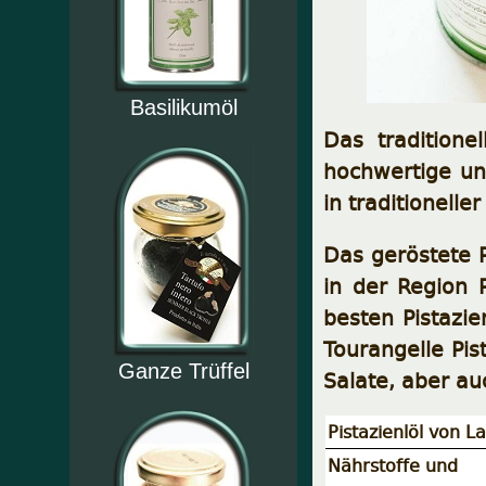
Basilikumöl
Das tradition
hochwertige und
in traditionell
Das geröstete P
in der Region P
besten Pistazi
Tourangelle Pis
Ganze Trüffel
Salate, aber au
Pistazienlöl von L
Nährstoffe und