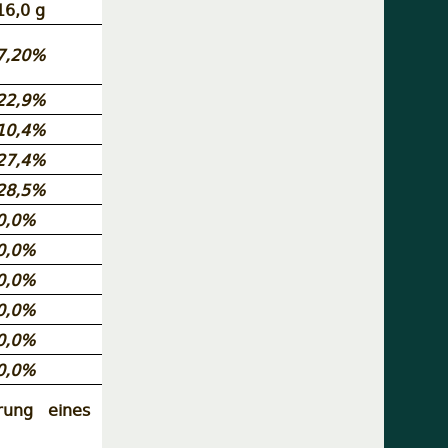
16,0 g
7,20%
22,9%
10,4%
27,4%
28,5%
0,0%
0,0%
0,0%
0,0%
0,0%
0,0%
ung eines