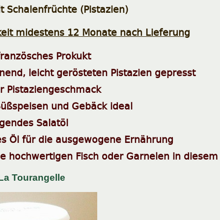
t Schalenfrüchte (Pistazien)
keit midestens 12 Monate nach Lieferung
 französches Prokukt
nend, leicht gerösteten Pistazien gepresst
er Pistaziengeschmack
 Süßspeisen und Gebäck ideal
gendes Salatöl
es Öl für die ausgewogene Ernährung
ie hochwertigen Fisch oder Garnelen in diesem
La Tourangelle