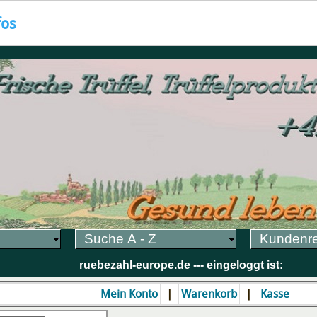
fos
Suche A - Z
Kundenr
ruebezahl-europe.de --- eingeloggt ist:
|
|
Mein Konto
Warenkorb
Kasse