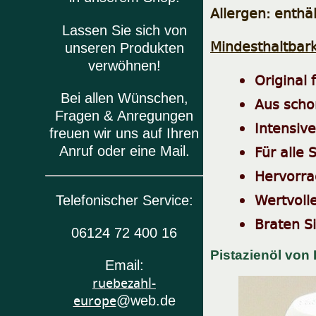
Allergen: enthäl
Lassen Sie sich von
Mindesthaltbar
unseren Produkten
verwöhnen!
Original
Bei allen Wünschen,
Aus scho
Fragen & Anregungen
I
ntensiv
freuen wir uns auf Ihren
Für alle
Anruf oder eine Mail.
Hervorra
Wertvoll
Telefonischer Service:
Braten S
06124 72 400 16
Pistazienöl
von 
Email:
ruebezahl-
europe
@web.de