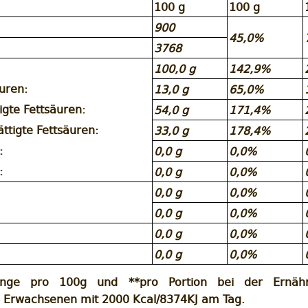
100 g
100 g
900
45,0%
3768
100,0 g
142,9%
äuren:
13,0 g
65,0%
igte Fettsäuren:
54,0 g
171,4%
ttigte Fettsäuren:
33,0 g
178,4%
:
0,0 g
0,0%
:
0,0 g
0,0%
0,0 g
0,0%
0,0 g
0,0%
0,0 g
0,0%
0,0 g
0,0%
nge pro 100g und **pro Portion bei der Ernähr
n Erwachsenen mit 2000 Kcal/8374KJ am Tag.