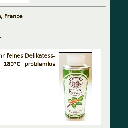
e, France
.
r feines Delikatess-
s 180°C problemlos