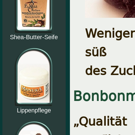
Wenige
Shea-Butter-Seife
süß
des Zuc
Bonbonm
Lippenpflege
„Qualitä