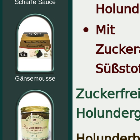
Scharfe Sauce
Holund
Mit 
Zucke
Süßsto
Gänsemousse
Zuckerfre
Holunder
Holunderb