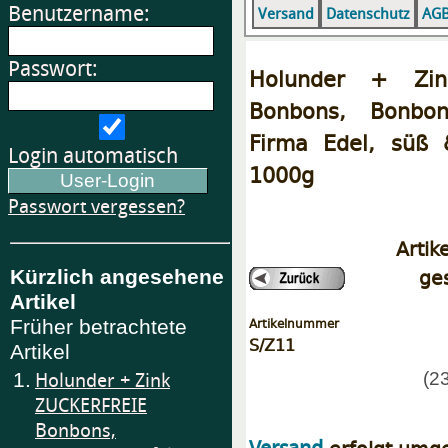
Benutzername:
Versand
Datenschutz
AG
Passwort:
Holunder + Zin
Bonbons, Bonbon
Firma Edel, süß 
Login automatisch
1000g
Passwort vergessen?
Artik
ge
Kürzlich angesehene
Artikel
Artikelnummer
Früher betrachtete
S/Z11
Artikel
1.
(2
Holunder + Zink
ZUCKERFREIE
Bonbons,