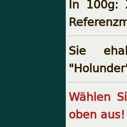
In 100g:
Referenzm
Sie ehal
"
Holunder
Wählen S
oben aus!