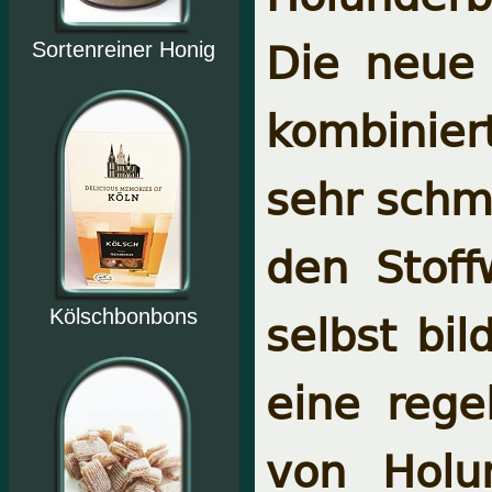
Die neue 
Sortenreiner Honig
kombinie
sehr schma
den Stoff
selbst bil
Kölschbonbons
eine rege
von Holu