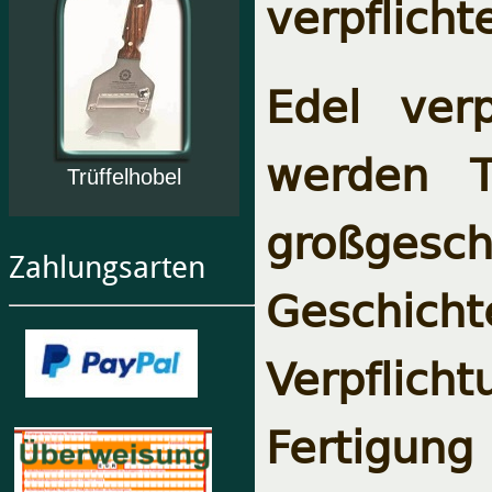
verpflicht
Edel verp
werden T
Trüffelhobel
großges
Zahlungsarten
Geschic
Verpflic
Fertigung