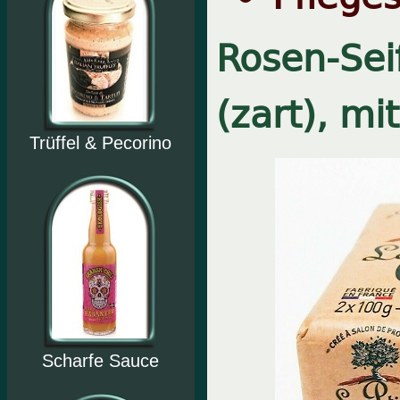
Rosen-Seif
(zart), mi
Trüffel & Pecorino
Scharfe Sauce