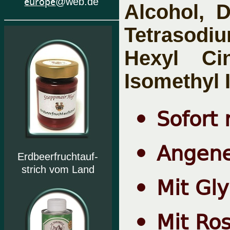
europe
@web.de
Alcohol, 
Tetrasodiu
Hexyl Cin
Isomethyl 
Sofort 
Angene
Erdbeerfruchtauf-
strich vom Land
Mit Gly
Mit Ro