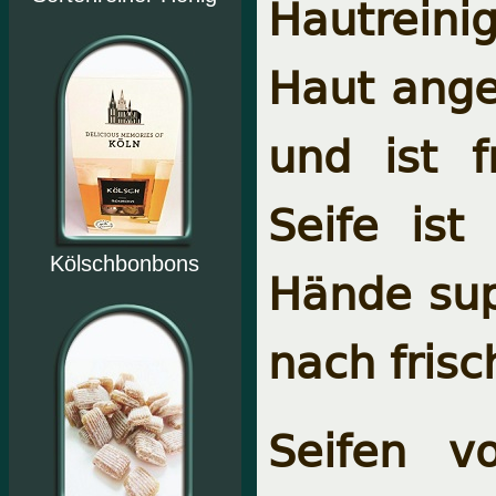
Hautreini
Haut ange
und ist f
Seife is
Kölschbonbons
Hände sup
nach fris
Seifen v