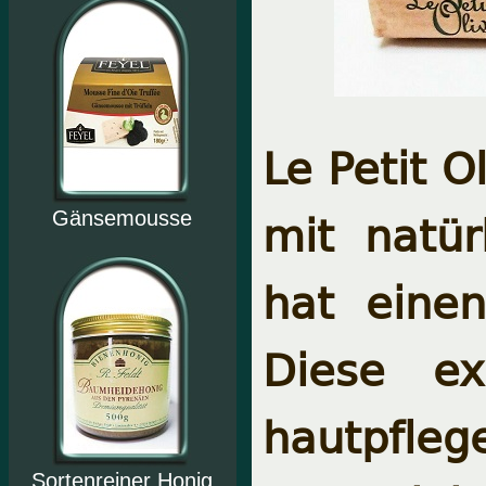
Le Petit O
mit natür
Gänsemousse
hat eine
Diese ex
hautpfleg
Sortenreiner Honig