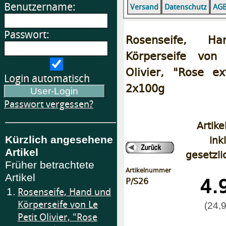
Benutzername:
Versand
Datenschutz
AG
Passwort:
Rosenseife, H
Körperseife von
Olivier, "Rose ex
Login automatisch
2x100g
Passwort vergessen?
Artike
ink
Kürzlich angesehene
Artikel
gesetzli
Früher betrachtete
Artikelnummer
4.
Artikel
P/S26
1.
Rosenseife, Hand und
Körperseife von Le
(24,9
Petit Olivier, "Rose