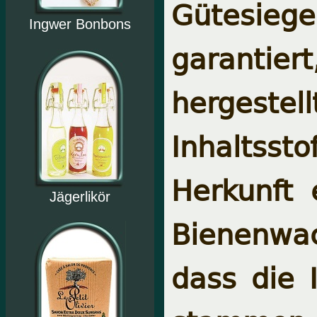
Gütesiegel
Ingwer Bonbons
garantiert
hergeste
Inhaltssto
Herkunft
Jägerlikör
Bienenwa
dass die 