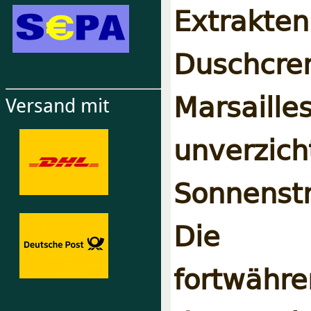
Extrakte
Duschcr
Marsaill
Versand mit
unverz
Sonnenst
Die P
fortw