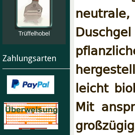
neutrale
Duschg
Trüffelhobel
pflanz
Zahlungsarten
hergestel
leicht bi
Mit ansp
großzüg