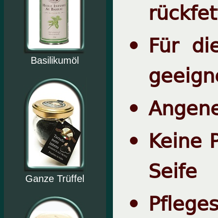
rückfe
Für di
Basilikumöl
geeign
Angen
Keine 
Seife
Ganze Trüffel
Pfleges