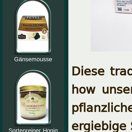
Gänsemousse
Diese tra
how unse
pflanzlic
ergiebige 
Sortenreiner Honig