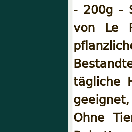
- 200g - 
von Le Pe
pflanzlic
Bestandtei
tägliche 
geeignet,
Ohne Tier