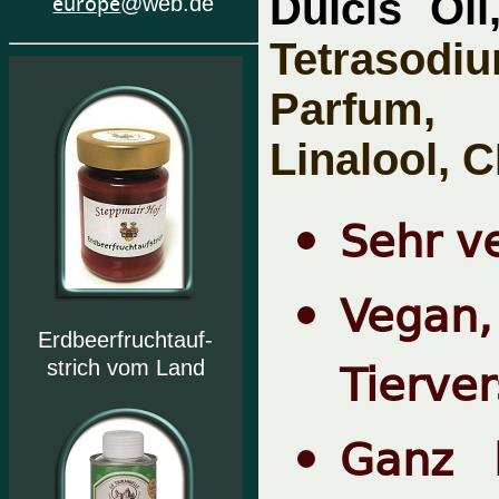
Dulcis Oil
europe
@web.de
Tetrasod
Parfum, 
Linalool, C
Sehr ve
Vegan,
Erdbeerfruchtauf-
Tierve
strich vom Land
Ganz 