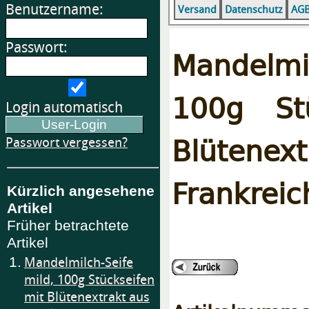
Benutzername:
Versand
Datenschutz
AG
Passwort:
Mandelmil
100g St
Login automatisch
Blüten
Passwort vergessen?
Frankreic
Kürzlich angesehene
Artikel
Früher betrachtete
Artikel
1.
Mandelmilch-Seife
mild, 100g Stückseifen
mit Blütenextrakt aus