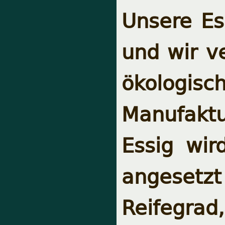
Unsere Es
und wir v
ökologis
Manufaktu
Essig wir
angesetz
Reifegra