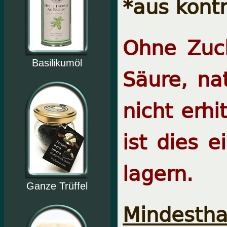
*aus kont
Ohne Zuck
Basilikumöl
Säure, na
nicht erhi
ist dies 
lagern.
Ganze Trüffel
Mindesthal