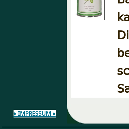
k
D
b
s
Sa
♦ IMPRESSUM ♦