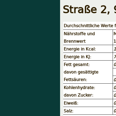
Straße 2,
Durchschnittliche Werte f
Nährstoffe und
M
Brennwert
1
Energie in Kcal:
1
Energie in KJ:
7
Fett gesamt:
0
davon gesättigte
Fettsäuren:
0
Kohlenhydrate:
0
davon Zucker:
0
Eiweiß:
0
Salz:
0