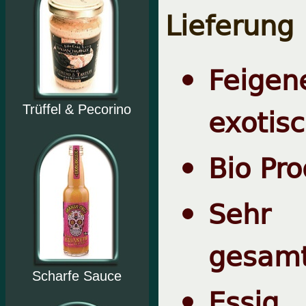
Lieferung
Feigen
exotis
Trüffel & Pecorino
Bio Pr
Sehr 
gesamt
Scharfe Sauce
Essig