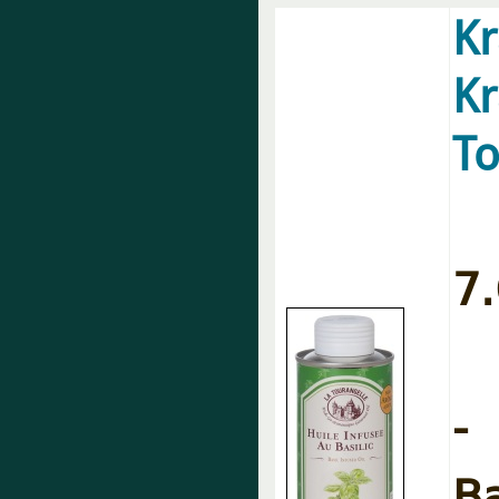
K
Kr
To
7.
-
B