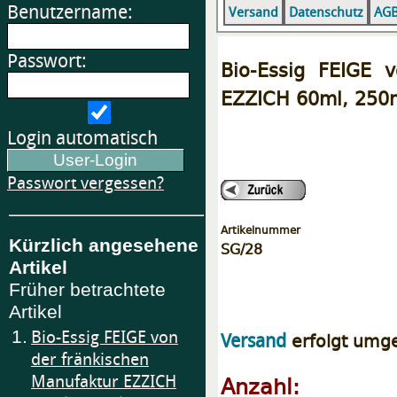
Benutzername:
Versand
Datenschutz
AG
Passwort:
Bio-Essig FEIGE 
EZZICH 60ml, 250
Login automatisch
Passwort vergessen?
Artikelnummer
Kürzlich angesehene
SG/28
Artikel
Früher betrachtete
Artikel
1.
Bio-Essig FEIGE von
erfolgt umg
Versand
der fränkischen
Anzahl:
Manufaktur EZZICH