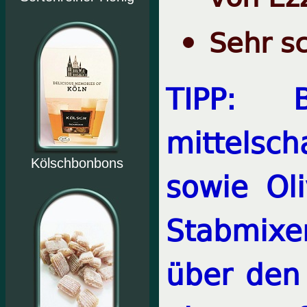
Sehr s
TIPP: 
mittelsc
Kölschbonbons
sowie Ol
Stabmixe
über den