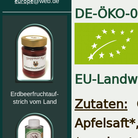
europe
@web.de
DE-ÖKO-
0
EU-Landwi
Erdbeerfruchtauf-
Zutaten:
strich vom Land
Apfelsaft*