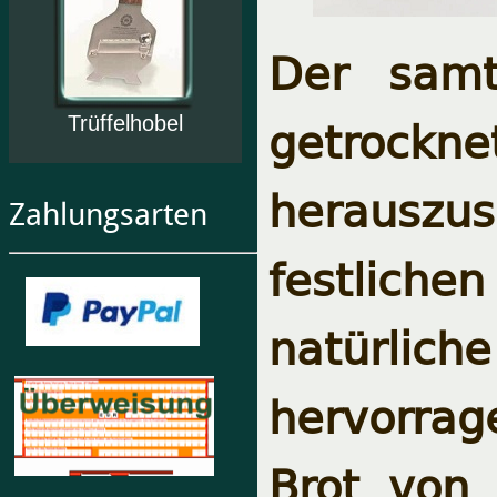
Der samt
getro
Trüffelhobel
herauszu
Zahlungsarten
festlich
natürli
hervorrag
Brot von 