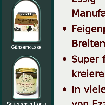
Manufa
Feigen
Breite
Gänsemousse
Super 
kreier
In vie
von Ez
Sortenreiner Honig