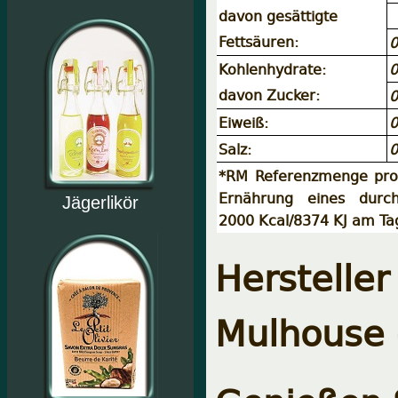
davon gesättigte
Fettsäuren:
0
Kohlenhydrate:
0
davon Zucker:
0
Eiweiß:
0
Salz:
0
*RM Referenzmenge pro 
Ernährung eines durch
Jägerlikör
2000 Kcal/8374 KJ am Ta
Hersteller
Mulhouse 