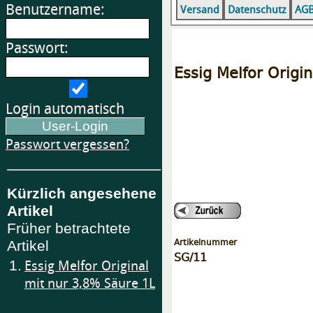
Benutzername:
Versand
Datenschutz
AG
Passwort:
Essig Melfor Origi
Login automatisch
Passwort vergessen?
Kürzlich angesehene
Artikel
Früher betrachtete
Artikelnummer
Artikel
SG/11
1.
Essig Melfor Original
mit nur 3,8% Säure 1L