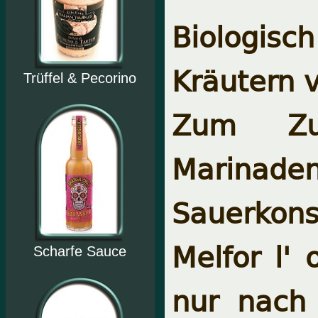
Biologisc
Kräutern v
Trüffel & Pecorino
Zum Zub
Marinade
Sauerkons
Melfor l' 
Scharfe Sauce
nur nach