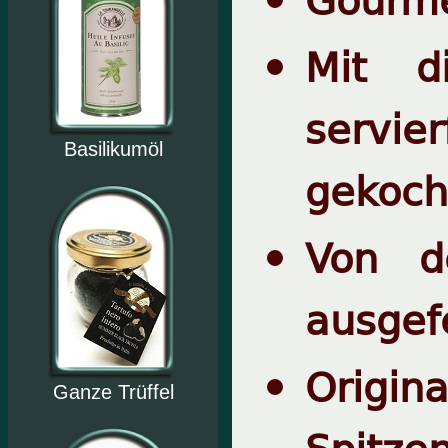
Mit d
servie
Basilikumöl
gekoch
Von d
ausgefe
Origi
Ganze Trüffel
Spitzen