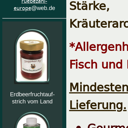
Stärk
ruebezahl-
europe
@web.de
Kräuterar
*Allergenh
Fisch und 
Mindeste
Erdbeerfruchtauf-
Lieferung.
strich vom Land
Gourme