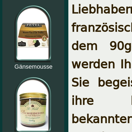
Liebhabe
französi
dem 90g-
werden Ih
Gänsemousse
Sie begei
ihre ho
bekannte