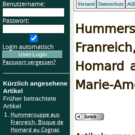
Benutzername:
Versand
Datenschutz
AG
Passwort:
Humme
Franrei
Login automatisch
Homard 
Passwort vergessen?
Marie-Am
Kürzlich angesehene
Artikel
Früher betrachtete
Artikel
1.
Hummersuppe aus
Franreich, Bisque de
Homard au Cognac