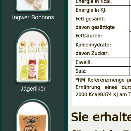
Energie in Kcal:
Energie in KJ:
Ingwer Bonbons
Fett gesamt:
davon gesättigte
Fettsäuren:
Kohlenhydrate:
davon Zucker:
Eiweiß:
Salz:
*RM Referenzmenge pro
Ernährung eines durc
Jägerlikör
2000 Kcal/8374 KJ am T
Sie erhalt