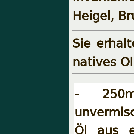
Heigel, Br
Sie erhalt
natives Ol
- 250m
unvermisc
Öl aus e