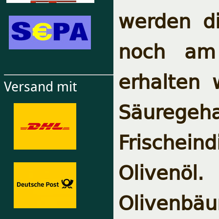
werden d
noch am 
erhalten 
Versand mit
Säuregeh
Frischei
Olivenö
Olivenbä