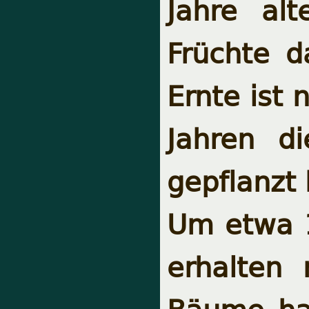
Jahre al
Früchte d
Ernte ist 
Jahren d
gepflanzt
Um etwa 1
erhalten