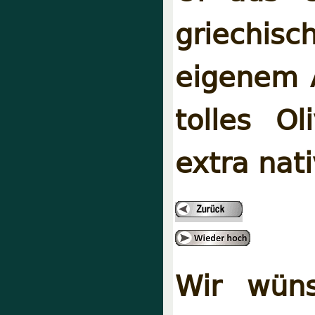
griechis
eigenem A
tolles Ol
extra nati
Wir wüns