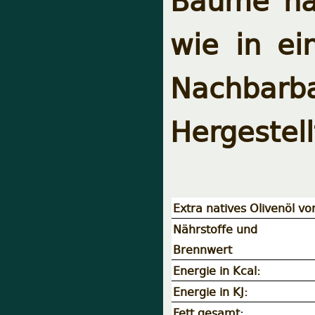
Bäume ha
wie in ei
Nachbarba
Hergestell
Extra natives Olivenöl v
Nährstoffe und
Brennwert
Energie in Kcal:
Energie in KJ:
Fett gesamt: