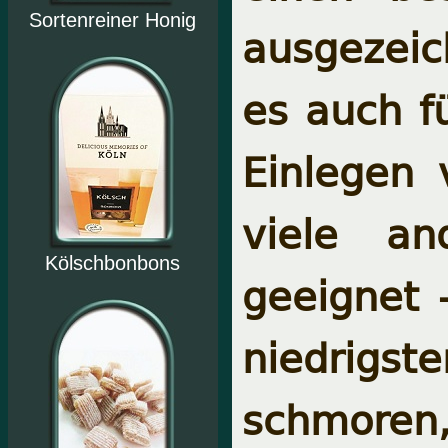
Sortenreiner Honig
ausgezeic
es auch fü
Einlegen 
viele an
Kölschbonbons
geeignet 
niedrigst
schmoren,