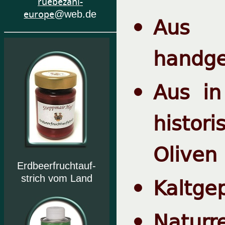
ruebezahl-
europe
@web.de
Aus
handg
Aus in
histor
Oliven
Erdbeerfruchtauf-
Kaltge
strich vom Land
Naturr