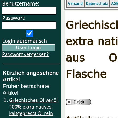
Benutzername:
Versand
Datenschutz
AG
Passwort:
Griechi
extra nat
Login automatisch
aus Oli
Passwort vergessen?
Flasche
Kürzlich angesehene
Artikel
Früher betrachtete
Artikel
1.
Griechisches Olivenöl,
100% extra natives,
kaltgepresst Öl rein