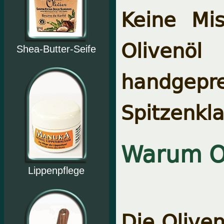
Keine Mi
Olivenö
Shea-Butter-Seife
handgepr
Spitzenkla
Warum O
Lippenpflege
Die Olive