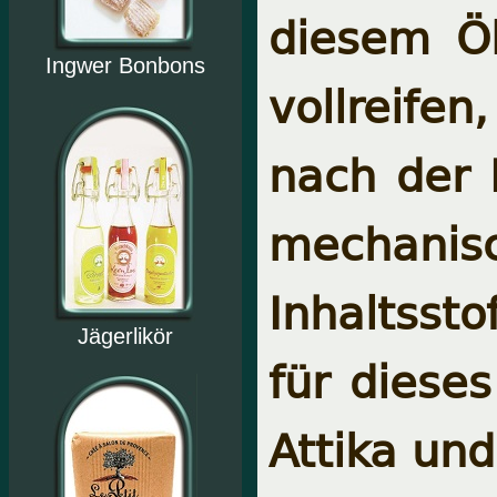
diesem Öl
Ingwer Bonbons
vollreifen
nach der 
mechanisc
Inhaltssto
Jägerlikör
für diese
Attika u