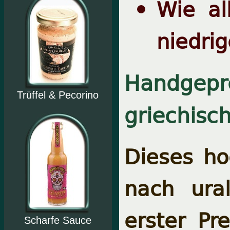
Wie al
niedri
Handgepre
Trüffel & Pecorino
griechisc
Dieses ho
nach ural
erster Pr
Scharfe Sauce