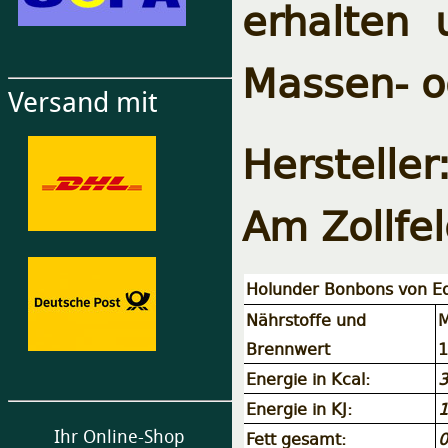
erhalten
Massen- o
Versand mit
Herstell
Am Zollfe
Holunder Bonbons von E
Nährstoffe und
M
Brennwert
1
Energie in Kcal:
3
Energie in KJ:
1
Ihr Online-Shop
Fett gesamt:
0