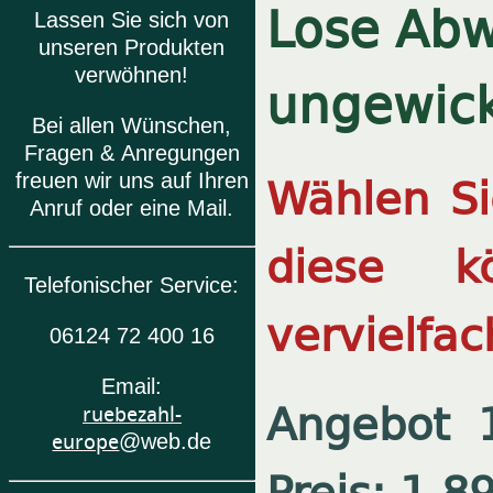
Lose Abw
Lassen Sie sich von
unseren Produkten
verwöhnen!
ungewick
Bei allen Wünschen,
Fragen & Anregungen
Wählen Si
freuen wir uns auf Ihren
Anruf oder eine Mail.
diese k
Telefonischer Service:
vervielfac
06124 72 400 16
Email:
Angebot
ruebezahl-
europe
@web.de
Preis: 1,8