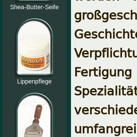
Shea-Butter-Seife
großges
Geschic
Verpflic
Fertigung
Lippenpflege
Spezialitä
verschie
umfangre