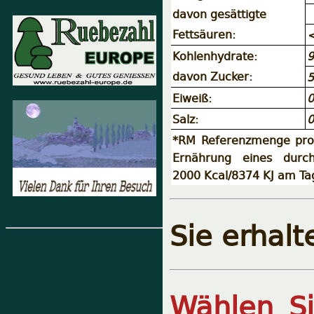
davon gesättigte
Fettsäuren:
<
Kohlenhydrate:
9
davon Zucker:
5
Eiweiß:
0
Salz:
0
*RM Referenzmenge pro 
Ernährung eines durch
2000 Kcal/8374 KJ am Ta
Sie erhal
Wählen S