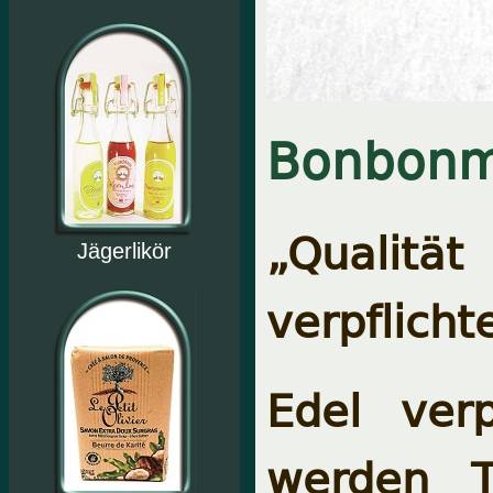
Bonbonm
„Qualitä
Jägerlikör
verpflicht
Edel verp
werden T