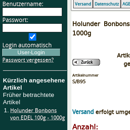
Benutzername:
Versand
Datenschutz
AG
Passwort:
Holunder Bonbon
1000g
Login automatisch
Artik
Passwort vergessen?
ge
Artikelnummer
Kürzlich angesehene
S/B95
Artikel
Früher betrachtete
Artikel
1.
Holunder Bonbons
erfolgt umg
Versand
von EDEL 100g - 1000g
Anzahl: