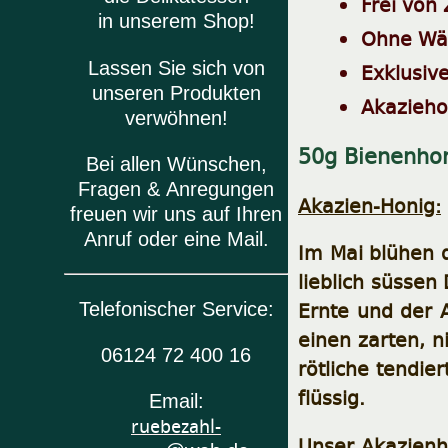
Frei von
in unserem Shop!
Ohne Wä
Lassen Sie sich von
Exklusive
unseren Produkten
Akaziehon
verwöhnen!
50g Bienenhon
Bei allen Wünschen,
Fragen & Anregungen
Akazien-Honig:
freuen wir uns auf Ihren
Anruf oder eine Mail.
Im Mai blühen d
lieblich süssen
Ernte und der
Telefonischer Service:
einen zarten, n
06124 72 400 16
rötliche tendie
flüssig.
Email:
ruebezahl-
Unser Akazienh