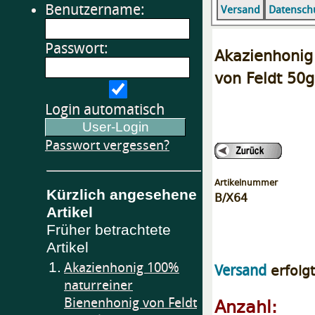
Benutzername:
Versand
Datensch
Passwort:
Akazienhoni
von Feldt 50g
Login automatisch
Passwort vergessen?
Artikelnummer
Kürzlich angesehene
B/X64
Artikel
Früher betrachtete
Artikel
1.
Akazienhonig 100%
erfolg
Versand
naturreiner
Anzahl:
Bienenhonig von Feldt