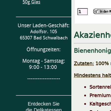
50g Glas
Unser Laden-Geschäft:
Akazienh
Adolfstr. 105
65307 Bad Schwalbach
Bienenhonig
Öffnungzeiten:
Montag - Samstag:
Zutaten:
100% r
9:00 - 13:00
Mindestens halt
-------------------
Sortenre
Premiumq
Kaltgesc
Entdecken Sie
die Delikatessen