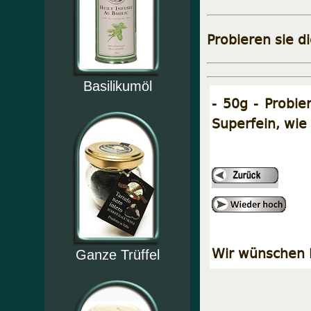
Probieren sie d
Basilikumöl
- 50g - Probie
Superfein, wie
Wir wünschen I
Ganze Trüffel