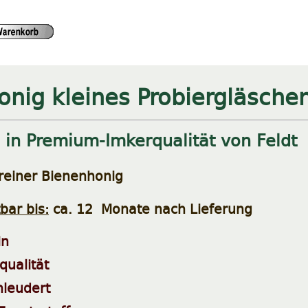
onig kleines Probiergläsche
 in Premium-Imkerqualität von Feldt
einer Bienenhonig
bar bis:
ca. 12 Monate nach Lieferung
in
ualität
hleudert