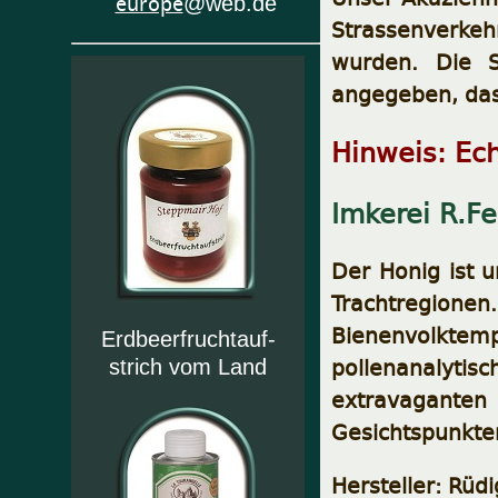
europe
@web.de
Strassenverkeh
wurden. Die S
angegeben, das
Hinweis: Ech
Imkerei R.Fe
Der Honig ist u
Trachtregionen
Bienenvolktem
Erdbeerfruchtauf-
pollenanalytis
strich vom Land
extravagante
Gesichtspunkten
Hersteller: Rüd