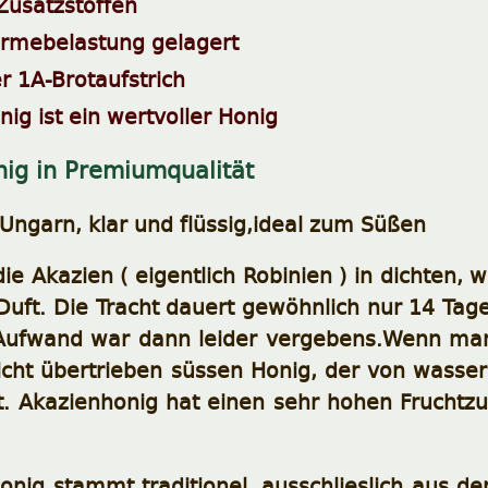
 Zusatzstoffen
rmebelastung gelagert
r 1A-Brotaufstrich
ig ist ein wertvoller Honig
ig in Premiumqualität
Ungarn, klar und flüssig,ideal zum Süßen
ie Akazien ( eigentlich Robinien ) in dichten,
 Duft. Die Tracht dauert gewöhnlich nur 14 Ta
 Aufwand war dann leider vergebens.Wenn ma
icht übertrieben süssen Honig, der von wasserk
rt. Akazienhonig hat einen sehr hohen Fruchtzu
onig stammt traditionel, ausschlieslich aus d