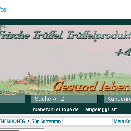
fos
Suche A - Z
Kundenr
ruebezahl-europe.de --- eingeloggt ist:
/
ENENHONIG
50g Sortenmix
Mein Ko