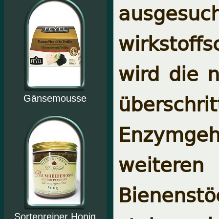
ausgesu
wirkstoffs
wird die 
überschrit
Gänsemousse
Enzymgeha
weiteren
Bienenstö
Sortenreiner Honig