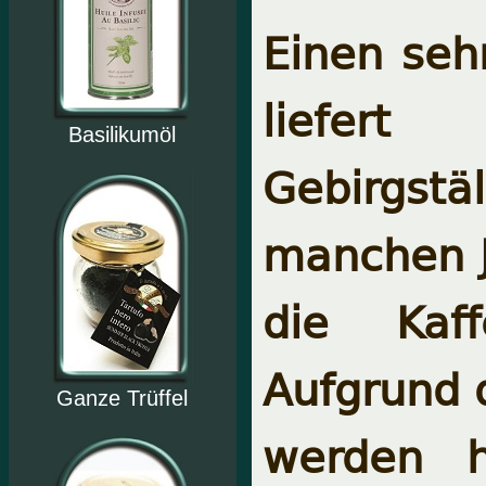
Einen seh
liefert
Basilikumöl
Gebirgst
manchen J
die Kaff
Aufgrund 
Ganze Trüffel
werden h