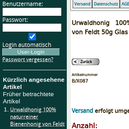
Benutzername:
Versand
Datenschutz
AG
Passwort:
Urwaldhonig 100
von Feldt 50g Glas
Login automatisch
Passwort vergessen?
Artikelnummer
Kürzlich angesehene
B/X087
Artikel
Früher betrachtete
Artikel
1.
Urwaldhonig 100%
erfolgt umg
Versand
naturreiner
Anzahl:
Bienenhonig von Feldt