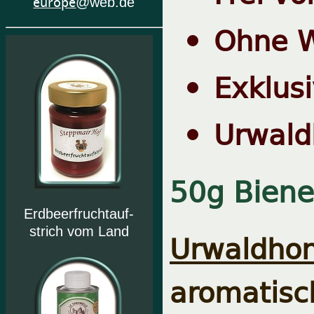
europe
@web.de
Ohne W
Exklusi
Urwaldh
50g Biene
Erdbeerfruchtauf-
strich vom Land
Urwaldhon
aromatisc