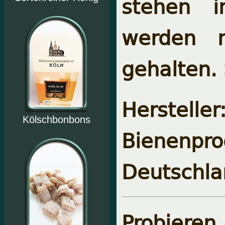
stehen i
werden n
gehalten. 
Herstel
Kölschbonbons
Bienenpro
Deutschla
Probiere