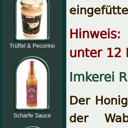
eingefütte
Hinweis:
Trüffel & Pecorino
unter 12 
Imkerei R
Der Honig 
der Wab
Scharfe Sauce