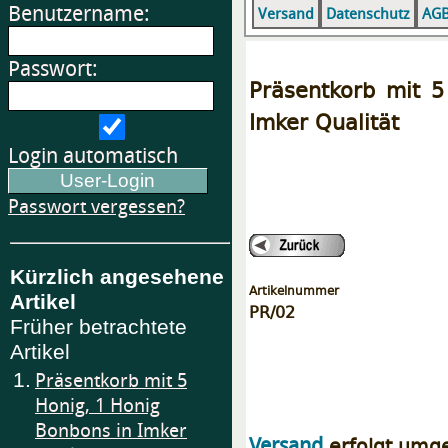
Benutzername:
Versand
Datenschutz
AG
Passwort:
Präsentkorb mit 5
Imker Qualität
Login automatisch
Passwort vergessen?
Kürzlich angesehene
Artikelnummer
Artikel
PR/02
Früher betrachtete
Artikel
1.
Präsentkorb mit 5
Honig, 1 Honig
Bonbons in Imker
erfolgt umg
Versand