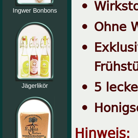
Wirkst
Ingwer Bonbons
Ohne 
Exkl
Frühst
5 lecke
Jägerlikör
Honigso
Hinweis: