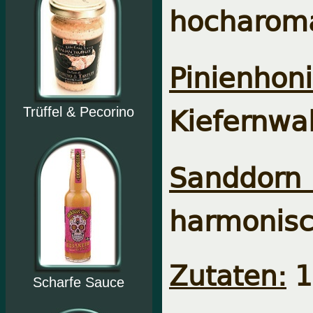
hocharoma
Pinienhon
Kiefernwa
Trüffel & Pecorino
Sanddorn
harmonisc
Zutaten:
1
Scharfe Sauce