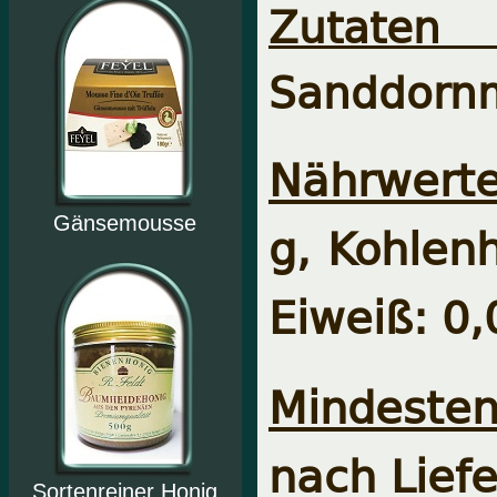
Zutaten
Sanddorn
Nährwerte
Gänsemousse
g, Kohlenh
Eiweiß: 0,
Mindesten
nach Lief
Sortenreiner Honig