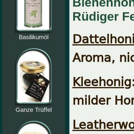
Bienenho
Rüdiger Fe
Dattelhon
Basilikumöl
Aroma, ni
Kleehonig
milder Hon
Ganze Trüffel
Leatherwo