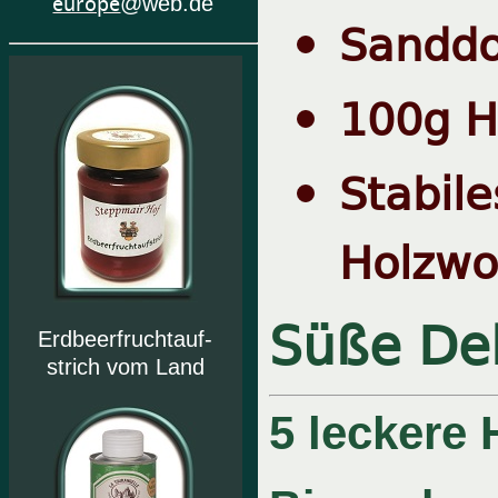
europe
@web.de
Sanddo
100g H
Stabil
Holzwo
Süße De
Erdbeerfruchtauf-
strich vom Land
5 leckere 